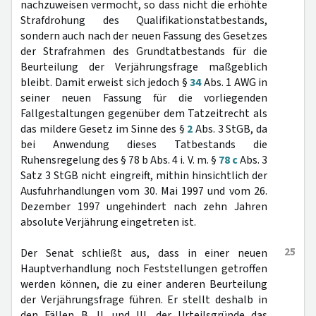
nachzuweisen vermocht, so dass nicht die erhöhte
Strafdrohung des Qualifikationstatbestands,
sondern auch nach der neuen Fassung des Gesetzes
der Strafrahmen des Grundtatbestands für die
Beurteilung der Verjährungsfrage maßgeblich
bleibt. Damit erweist sich jedoch §
34
Abs. 1 AWG in
seiner neuen Fassung für die vorliegenden
Fallgestaltungen gegenüber dem Tatzeitrecht als
das mildere Gesetz im Sinne des §
2
Abs. 3 StGB, da
bei Anwendung dieses Tatbestands die
Ruhensregelung des § 78 b Abs. 4 i. V. m. §
78 c
Abs. 3
Satz 3 StGB nicht eingreift, mithin hinsichtlich der
Ausfuhrhandlungen vom 30. Mai 1997 und vom 26.
Dezember 1997 ungehindert nach zehn Jahren
absolute Verjährung eingetreten ist.
25
Der Senat schließt aus, dass in einer neuen
Hauptverhandlung noch Feststellungen getroffen
werden können, die zu einer anderen Beurteilung
der Verjährungsfrage führen. Er stellt deshalb in
den Fällen B. II. und III. der Urteilsgründe das