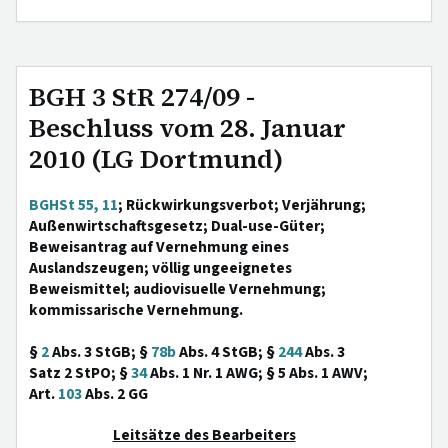
BGH 3 StR 274/09 -
Beschluss vom 28. Januar
2010 (LG Dortmund)
BGHSt 55, 11
; Rückwirkungsverbot; Verjährung;
Außenwirtschaftsgesetz; Dual-use-Güter;
Beweisantrag auf Vernehmung eines
Auslandszeugen; völlig ungeeignetes
Beweismittel; audiovisuelle Vernehmung;
kommissarische Vernehmung.
§
2
Abs. 3 StGB; §
78b
Abs. 4 StGB; §
244
Abs. 3
Satz 2 StPO; §
34
Abs. 1 Nr. 1 AWG; § 5 Abs. 1 AWV;
Art.
103
Abs. 2 GG
Leitsätze des Bearbeiters