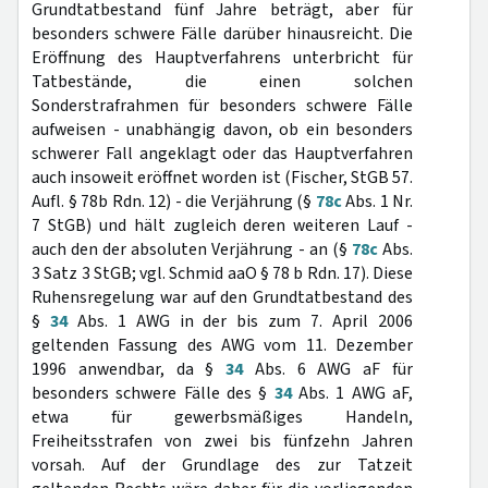
Grundtatbestand fünf Jahre beträgt, aber für
besonders schwere Fälle darüber hinausreicht. Die
Eröffnung des Hauptverfahrens unterbricht für
Tatbestände, die einen solchen
Sonderstrafrahmen für besonders schwere Fälle
aufweisen - unabhängig davon, ob ein besonders
schwerer Fall angeklagt oder das Hauptverfahren
auch insoweit eröffnet worden ist (Fischer, StGB 57.
Aufl. § 78b Rdn. 12) - die Verjährung (§
78c
Abs. 1 Nr.
7 StGB) und hält zugleich deren weiteren Lauf -
auch den der absoluten Verjährung - an (§
78c
Abs.
3 Satz 3 StGB; vgl. Schmid aaO § 78 b Rdn. 17). Diese
Ruhensregelung war auf den Grundtatbestand des
§
34
Abs. 1 AWG in der bis zum 7. April 2006
geltenden Fassung des AWG vom 11. Dezember
1996 anwendbar, da §
34
Abs. 6 AWG aF für
besonders schwere Fälle des §
34
Abs. 1 AWG aF,
etwa für gewerbsmäßiges Handeln,
Freiheitsstrafen von zwei bis fünfzehn Jahren
vorsah. Auf der Grundlage des zur Tatzeit