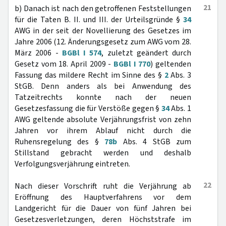
21
b) Danach ist nach den getroffenen Feststellungen
für die Taten B. II. und III. der Urteilsgründe §
34
AWG in der seit der Novellierung des Gesetzes im
Jahre 2006 (12. Änderungsgesetz zum AWG vom 28.
März 2006 -
BGBl I 574
, zuletzt geändert durch
Gesetz vom 18. April 2009 -
BGBl I 770
) geltenden
Fassung das mildere Recht im Sinne des §
2
Abs. 3
StGB. Denn anders als bei Anwendung des
Tatzeitrechts konnte nach der neuen
Gesetzesfassung die für Verstöße gegen §
34
Abs. 1
AWG geltende absolute Verjährungsfrist von zehn
Jahren vor ihrem Ablauf nicht durch die
Ruhensregelung des §
78b
Abs. 4 StGB zum
Stillstand gebracht werden und deshalb
Verfolgungsverjährung eintreten.
22
Nach dieser Vorschrift ruht die Verjährung ab
Eröffnung des Hauptverfahrens vor dem
Landgericht für die Dauer von fünf Jahren bei
Gesetzesverletzungen, deren Höchststrafe im