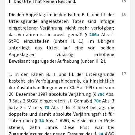
15
II. Das Urteil hat keinen Bestand.
16
Die den Angeklagten in den Fällen B. II. und III. der
Urteilsgründe angelasteten Taten sind infolge
eingetretener Verjährung nicht mehr verfolgbar;
das Verfahren ist insoweit gemäß §
206a
Abs. 1
StPO einzustellen (unten II. 1.). Im Übrigen
unterliegt das Urteil auf eine von beiden
Angeklagten zulässig erhobene
Beweisantragsrüge der Aufhebung (unten II. 2.).
17
1. In den Fällen B. II. und III. der Urteilsgründe
besteht ein Verfolgungshindernis, da hinsichtlich
der Ausfuhrhandlungen vom 30. Mai 1997 und vom
26. Dezember 1997 absolute Verjährung (§
78c
Abs.
3 Satz 2 StGB) eingetreten ist. Gemäß §
78c
Abs. 3
Satz 2 i. V. m. §
78
Abs. 1 Nr. 4 StGB beträgt die
doppelte und damit absolute Verjährungsfrist für
Taten nach §
34
Abs. 1 AWG, wie sie hier in Rede
stehen, zehn Jahre. Diese Frist war bei
Zugrundelegung der neuen Fassung des §
34
AWG