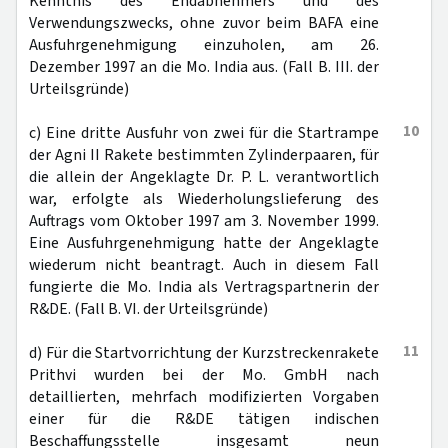
Kenntnis des Endabnehmers und des
Verwendungszwecks, ohne zuvor beim BAFA eine
Ausfuhrgenehmigung einzuholen, am 26.
Dezember 1997 an die Mo. India aus. (Fall B. III. der
Urteilsgründe)
10
c) Eine dritte Ausfuhr von zwei für die Startrampe
der Agni II Rakete bestimmten Zylinderpaaren, für
die allein der Angeklagte Dr. P. L. verantwortlich
war, erfolgte als Wiederholungslieferung des
Auftrags vom Oktober 1997 am 3. November 1999.
Eine Ausfuhrgenehmigung hatte der Angeklagte
wiederum nicht beantragt. Auch in diesem Fall
fungierte die Mo. India als Vertragspartnerin der
R&DE. (Fall B. VI. der Urteilsgründe)
11
d) Für die Startvorrichtung der Kurzstreckenrakete
Prithvi wurden bei der Mo. GmbH nach
detaillierten, mehrfach modifizierten Vorgaben
einer für die R&DE tätigen indischen
Beschaffungsstelle insgesamt neun