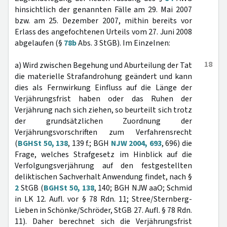
hinsichtlich der genannten Fälle am 29. Mai 2007
bzw. am 25. Dezember 2007, mithin bereits vor
Erlass des angefochtenen Urteils vom 27. Juni 2008
abgelaufen (§
78b
Abs. 3 StGB). Im Einzelnen:
18
a) Wird zwischen Begehung und Aburteilung der Tat
die materielle Strafandrohung geändert und kann
dies als Fernwirkung Einfluss auf die Länge der
Verjährungsfrist haben oder das Ruhen der
Verjährung nach sich ziehen, so beurteilt sich trotz
der grundsätzlichen Zuordnung der
Verjährungsvorschriften zum Verfahrensrecht
(
BGHSt 50, 138
, 139 f.; BGH
NJW 2004, 693
, 696) die
Frage, welches Strafgesetz im Hinblick auf die
Verfolgungsverjährung auf den festgestellten
deliktischen Sachverhalt Anwendung findet, nach §
2
StGB (
BGHSt 50, 138
, 140; BGH NJW aaO; Schmid
in LK 12. Aufl. vor § 78 Rdn. 11; Stree/Sternberg-
Lieben in Schönke/Schröder, StGB 27. Aufl. § 78 Rdn.
11). Daher berechnet sich die Verjährungsfrist