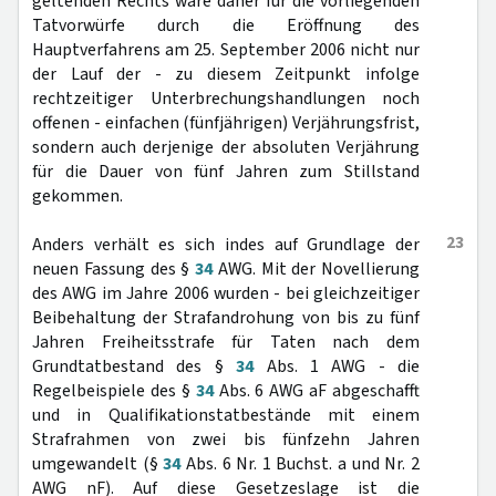
geltenden Rechts wäre daher für die vorliegenden
Tatvorwürfe durch die Eröffnung des
Hauptverfahrens am 25. September 2006 nicht nur
der Lauf der - zu diesem Zeitpunkt infolge
rechtzeitiger Unterbrechungshandlungen noch
offenen - einfachen (fünfjährigen) Verjährungsfrist,
sondern auch derjenige der absoluten Verjährung
für die Dauer von fünf Jahren zum Stillstand
gekommen.
23
Anders verhält es sich indes auf Grundlage der
neuen Fassung des §
34
AWG. Mit der Novellierung
des AWG im Jahre 2006 wurden - bei gleichzeitiger
Beibehaltung der Strafandrohung von bis zu fünf
Jahren Freiheitsstrafe für Taten nach dem
Grundtatbestand des §
34
Abs. 1 AWG - die
Regelbeispiele des §
34
Abs. 6 AWG aF abgeschafft
und in Qualifikationstatbestände mit einem
Strafrahmen von zwei bis fünfzehn Jahren
umgewandelt (§
34
Abs. 6 Nr. 1 Buchst. a und Nr. 2
AWG nF). Auf diese Gesetzeslage ist die