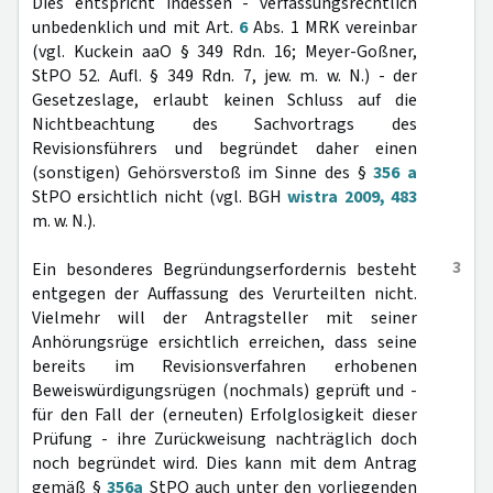
Dies entspricht indessen - verfassungsrechtlich
unbedenklich und mit Art.
6
Abs. 1 MRK vereinbar
(vgl. Kuckein aaO § 349 Rdn. 16; Meyer-Goßner,
StPO 52. Aufl. § 349 Rdn. 7, jew. m. w. N.) - der
Gesetzeslage, erlaubt keinen Schluss auf die
Nichtbeachtung des Sachvortrags des
Revisionsführers und begründet daher einen
(sonstigen) Gehörsverstoß im Sinne des §
356 a
StPO ersichtlich nicht (vgl. BGH
wistra 2009, 483
m. w. N.).
3
Ein besonderes Begründungserfordernis besteht
entgegen der Auffassung des Verurteilten nicht.
Vielmehr will der Antragsteller mit seiner
Anhörungsrüge ersichtlich erreichen, dass seine
bereits im Revisionsverfahren erhobenen
Beweiswürdigungsrügen (nochmals) geprüft und -
für den Fall der (erneuten) Erfolglosigkeit dieser
Prüfung - ihre Zurückweisung nachträglich doch
noch begründet wird. Dies kann mit dem Antrag
gemäß §
356a
StPO auch unter den vorliegenden