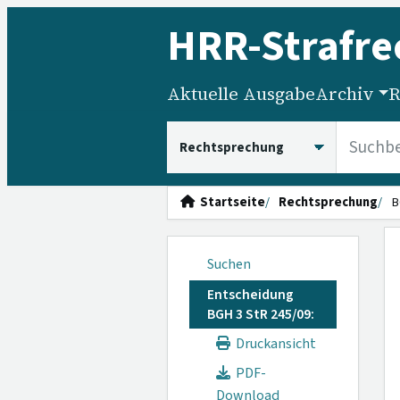
HRR
-Strafre
Aktuelle Ausgabe
Archiv
R
HRRS durchsuchen
Startseite
Rechtsprechung
B
Suchen
Entscheidung
BGH 3 StR 245/09:
Druckansicht
PDF-
Download