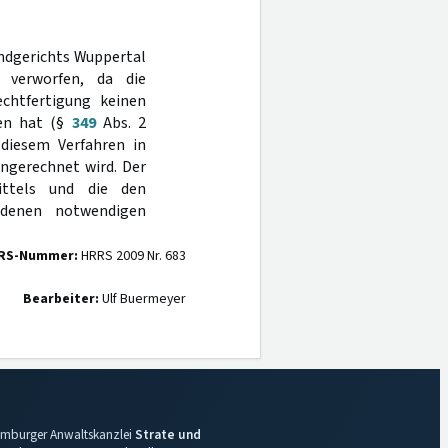
andgerichts Wuppertal
verworfen, da die
echtfertigung keinen
ben hat (§
349
Abs. 2
 diesem Verfahren in
angerechnet wird. Der
ittels und die den
ndenen notwendigen
RS-Nummer:
HRRS 2009 Nr. 683
Bearbeiter:
Ulf Buermeyer
 Hamburger Anwaltskanzlei
Strate und