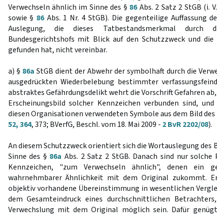
Verwechseln ähnlich im Sinne des §
86
Abs. 2 Satz 2 StGB (i. V
sowie §
86
Abs. 1 Nr. 4 StGB). Die gegenteilige Auffassung d
Auslegung, die dieses Tatbestandsmerkmal durch d
Bundesgerichtshofs mit Blick auf den Schutzzweck und di
gefunden hat, nicht vereinbar.
a) §
86a
StGB dient der Abwehr der symbolhaft durch die Ver
ausgedrückten Wiederbelebung bestimmter verfassungsfeindl
abstraktes Gefährdungsdelikt wehrt die Vorschrift Gefahren ab,
Erscheinungsbild solcher Kennzeichen verbunden sind, und
diesen Organisationen verwendeten Symbole aus dem Bild des 
52, 364
, 373; BVerfG, Beschl. vom 18. Mai 2009 -
2 BvR 2202/08
).
An diesem Schutzzweck orientiert sich die Wortauslegung des Be
Sinne des §
86a
Abs. 2 Satz 2 StGB. Danach sind nur solche 
Kennzeichen, "zum Verwechseln ähnlich", denen ein ges
wahrnehmbarer Ähnlichkeit mit dem Original zukommt. Erfo
objektiv vorhandene Übereinstimmung in wesentlichen Vergl
dem Gesamteindruck eines durchschnittlichen Betrachters
Verwechslung mit dem Original möglich sein. Dafür genügt 