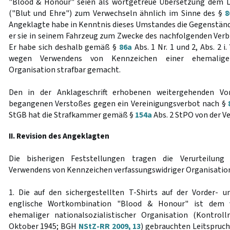
"Blood & Honour" seien als wortgetreue Übersetzung dem Le
("Blut und Ehre") zum Verwechseln ähnlich im Sinne des §
8
Angeklagte habe in Kenntnis dieses Umstandes die Gegenständ
er sie in seinem Fahrzeug zum Zwecke des nachfolgenden Verbr
Er habe sich deshalb gemäß §
86a
Abs. 1 Nr. 1 und 2, Abs. 2 i.
wegen Verwendens von Kennzeichen einer ehemaligen n
Organisation strafbar gemacht.
Den in der Anklageschrift erhobenen weitergehenden Vorw
begangenen Verstoßes gegen ein Vereinigungsverbot nach §
StGB hat die Strafkammer gemäß §
154a
Abs. 2 StPO von der 
II. Revision des Angeklagten
Die bisherigen Feststellungen tragen die Verurteilun
Verwendens von Kennzeichen verfassungswidriger Organisatio
1. Die auf den sichergestellten T-Shirts auf der Vorder- 
englische Wortkombination "Blood & Honour" ist dem v
ehemaliger nationalsozialistischer Organisation (Kontrol
Oktober 1945; BGH
NStZ-RR 2009, 13
) gebrauchten Leitspruch