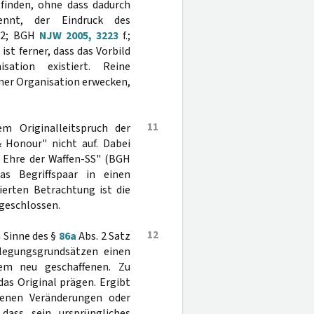
finden, ohne dass dadurch
ennt, der Eindruck des
32; BGH
NJW 2005, 3223
f.;
h ist ferner, dass das Vorbild
sation existiert. Reine
iner Organisation erwecken,
11
m Originalleitspruch der
 Honour" nicht auf. Dabei
 Ehre der Waffen-SS" (BGH
s Begriffspaar in einen
ierten Betrachtung ist die
sgeschlossen.
12
 Sinne des §
86a
Abs. 2 Satz
legungsgrundsätzen einen
em neu geschaffenen. Zu
das Original prägen. Ergibt
menen Veränderungen oder
dass sein ursprüngliches