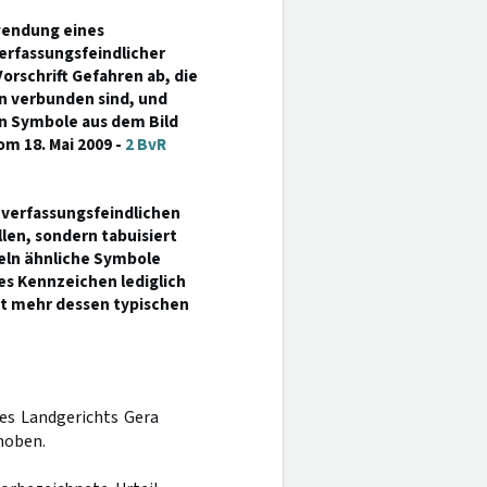
wendung eines
rfassungsfeindlicher
orschrift Gefahren ab, die
n verbunden sind, und
n Symbole aus dem Bild
om 18. Mai 2009 -
2 BvR
 verfassungsfeindlichen
llen, sondern tabuisiert
seln ähnliche Symbole
ues Kennzeichen lediglich
ht mehr dessen typischen
des Landgerichts Gera
hoben.