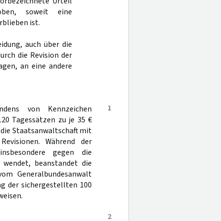
vorbezeichnete Urteil
oben, soweit eine
blieben ist.
idung, auch über die
rch die Revision der
agen, an eine andere
1
ndens von Kennzeichen
120 Tagessätzen zu je 35 €
 die Staatsanwaltschaft mit
 Revisionen. Während der
insbesondere gegen die
e wendet, beanstandet die
 vom Generalbundesanwalt
g der sichergestellten 100
weisen.
2