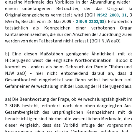
einzelne Merkmale des Vorbildes in der Abwandlung wieder 
einem unbefangenen Betrachter, der das Original k
Originalkennzeichens vermittelt wird (BGH
NStZ 2003, 31
, 
BVerfG, Beschl. vom 18. Mai 2009 -
2 BvR 2202/08
). Erforderlic
tatsächlich als Kennzeichen einer verbotenen Organi
Fantasiekennzeichen, die nur den Anschein der Zuordnung zu e
werden von dem Tatbestand nicht erfasst (BGH NJW aaO).
b) Eine diesen Maßstäben genügende Ähnlichkeit mit de
Hitlerjugend weist die englische Wortkombination "Blood &
kommt es - anders als beim Gebrauch der Parole "Ruhm und
NJW aaO) - hier nicht entscheidend darauf an, dass da
Gesamtkontext eingebettet war. Denn selbst bei seiner isol
Gefahr einer Verwechslung mit der Losung der Hitlerjugend au
aa) Die Beantwortung der Frage, ob Verwechslungsfähigkeit im
2 StGB besteht, erfordert nach den oben dargelegten Aus
Gesamtvergleich des ursprünglichen Kennzeichens mit d
berücksichtigen sind hierbei alle wesentlichen Merkmale, die 
dieser Vergleich, dass das Vorbild infolge der vorgenom
Ergänzungen eine so starke Verfremdung erfahren hat, 