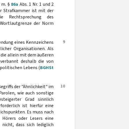
. m. §
86a
Abs. 1 Nr. 1 und 2
er Strafkammer ist mit der
ie Rechtsprechung des
e Wortlautgrenze der Norm
9
wendung eines Kennzeichens
icher Organisationen. Als
 die allein mit dem äußeren
 verbannt deshalb die von
politischen Lebens (
BGHSt
10
griffs der "Ähnlichkeit" im
Parolen, wie auch sonstige
teigerter Grad sinnlich
rderlich ist hierfür eine
eichspunkten. Es muss nach
, Hörers oder Lesers eine
nicht, dass sich lediglich