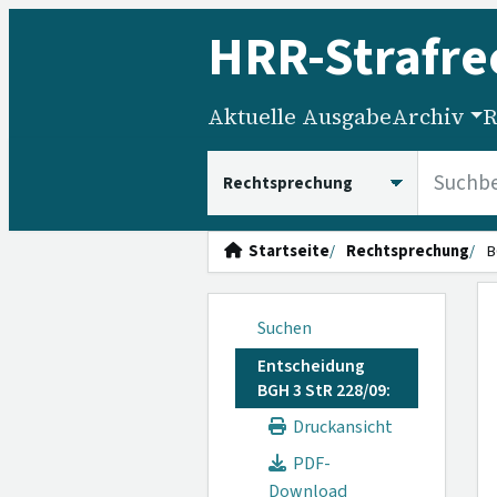
HRR
-Strafre
Aktuelle Ausgabe
Archiv
R
HRRS durchsuchen
Startseite
Rechtsprechung
B
Suchen
Entscheidung
BGH 3 StR 228/09:
Druckansicht
PDF-
Download