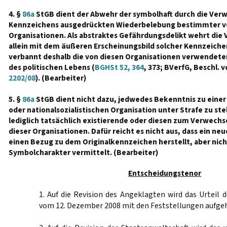
4. §
86a
StGB dient der Abwehr der symbolhaft durch die Ver
Kennzeichens ausgedrückten Wiederbelebung bestimmter ve
Organisationen. Als abstraktes Gefährdungsdelikt wehrt die V
allein mit dem äußeren Erscheinungsbild solcher Kennzeiche
verbannt deshalb die von diesen Organisationen verwendete
des politischen Lebens (
BGHSt 52, 364
, 373; BVerfG, Beschl. v
2202/08
). (Bearbeiter)
5. §
86a
StGB dient nicht dazu, jedwedes Bekenntnis zu einer
oder nationalsozialistischen Organisation unter Strafe zu ste
lediglich tatsächlich existierende oder diesen zum Verwech
dieser Organisationen. Dafür reicht es nicht aus, dass ein ne
einen Bezug zu dem Originalkennzeichen herstellt, aber nic
Symbolcharakter vermittelt. (Bearbeiter)
Entscheidungstenor
1. Auf die Revision des Angeklagten wird das Urteil 
vom 12. Dezember 2008 mit den Feststellungen aufge