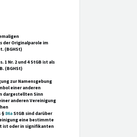
hemaligen
s der Originalparole im
t. (BGHSt)
. 1 Nr. 2 und 4 StGB ist als
GB. (BGHSt)
inigung zur Namensgebung
ymbol einer anderen
 dargestellten Sinn
 einer anderen Vereinigung
chen
s §
86a
StGB sind darüber
reinigung eine bestimmte
ist oder in signifikanten