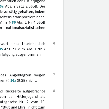
itspruch der Hitlerjugend
6a
Abs. 2 Satz 2 StGB. Der
e vorrätig gehalten, indem
eitens transportiert habe.
 V. m. §
86
Abs. 1 Nr. 4 StGB
ationalsozialistischen
6
urf eines tateinheitlich
85
Abs. 2 i. V. m. Abs. 1 Nr. 2
Verfolgung ausgenommen.
7
g des Angeklagten wegen
nen (§
86a
StGB) nicht.
8
und Rückseite aufgebrachte
on der Hitlerjugend als
lratsgesetz Nr. 2 vom 10.
 "Blut und Ehre" nicht zum