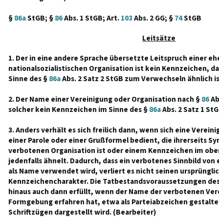
§
86a
StGB; §
86
Abs. 1 StGB; Art.
103
Abs. 2 GG; §
74
StGB
Leitsätze
1. Der in eine andere Sprache übersetzte Leitspruch einer e
nationalsozialistischen Organisation ist kein Kennzeichen, da
Sinne des §
86a
Abs. 2 Satz 2 StGB zum Verwechseln ähnlich is
2. Der Name einer Vereinigung oder Organisation nach §
86
Abs
solcher kein Kennzeichen im Sinne des §
86a
Abs. 2 Satz 1 St
3. Anders verhält es sich freilich dann, wenn sich eine Vere
einer Parole oder einer Grußformel bedient, die ihrerseits S
verbotenen Organisation ist oder einem Kennzeichen im oben
jedenfalls ähnelt. Dadurch, dass ein verbotenes Sinnbild von
als Name verwendet wird, verliert es nicht seinen ursprüngli
Kennzeichencharakter. Die Tatbestandsvoraussetzungen de
hinaus auch dann erfüllt, wenn der Name der verbotenen Ve
Formgebung erfahren hat, etwa als Parteiabzeichen gestaltet 
Schriftzügen dargestellt wird. (Bearbeiter)