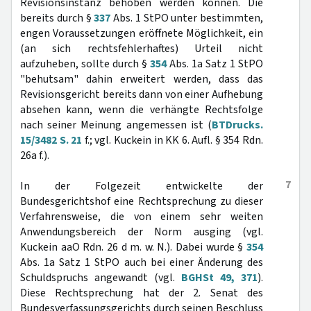
Revisionsinstanz behoben werden können. Die
bereits durch §
337
Abs. 1 StPO unter bestimmten,
engen Voraussetzungen eröffnete Möglichkeit, ein
(an sich rechtsfehlerhaftes) Urteil nicht
aufzuheben, sollte durch §
354
Abs. 1a Satz 1 StPO
"behutsam" dahin erweitert werden, dass das
Revisionsgericht bereits dann von einer Aufhebung
absehen kann, wenn die verhängte Rechtsfolge
nach seiner Meinung angemessen ist (
BTDrucks.
15/3482 S. 21
f.; vgl. Kuckein in KK 6. Aufl. § 354 Rdn.
26a f.).
7
In der Folgezeit entwickelte der
Bundesgerichtshof eine Rechtsprechung zu dieser
Verfahrensweise, die von einem sehr weiten
Anwendungsbereich der Norm ausging (vgl.
Kuckein aaO Rdn. 26 d m. w. N.). Dabei wurde §
354
Abs. 1a Satz 1 StPO auch bei einer Änderung des
Schuldspruchs angewandt (vgl.
BGHSt 49, 371
).
Diese Rechtsprechung hat der 2. Senat des
Bundesverfassungsgerichts durch seinen Beschluss