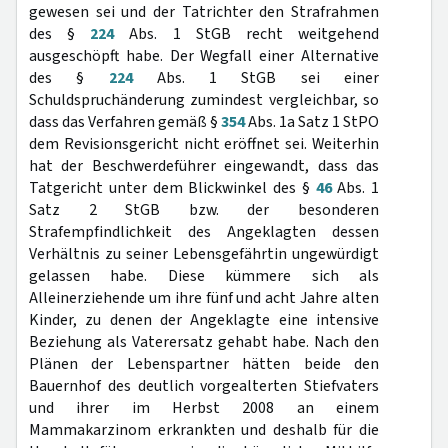
gewesen sei und der Tatrichter den Strafrahmen
des §
224
Abs. 1 StGB recht weitgehend
ausgeschöpft habe. Der Wegfall einer Alternative
des §
224
Abs. 1 StGB sei einer
Schuldspruchänderung zumindest vergleichbar, so
dass das Verfahren gemäß §
354
Abs. 1a Satz 1 StPO
dem Revisionsgericht nicht eröffnet sei. Weiterhin
hat der Beschwerdeführer eingewandt, dass das
Tatgericht unter dem Blickwinkel des §
46
Abs. 1
Satz 2 StGB bzw. der besonderen
Strafempfindlichkeit des Angeklagten dessen
Verhältnis zu seiner Lebensgefährtin ungewürdigt
gelassen habe. Diese kümmere sich als
Alleinerziehende um ihre fünf und acht Jahre alten
Kinder, zu denen der Angeklagte eine intensive
Beziehung als Vaterersatz gehabt habe. Nach den
Plänen der Lebenspartner hätten beide den
Bauernhof des deutlich vorgealterten Stiefvaters
und ihrer im Herbst 2008 an einem
Mammakarzinom erkrankten und deshalb für die