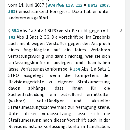
vom 14. Juni 2007 (
BVerfGE 118, 212
=
NStZ 2007,
598
) einschränkend korrigiert. Dazu hat er unter
anderem ausgeführt:
8
§
354
Abs. 1a Satz 1 StPO verstoße nicht gegen Art.
101
Abs. 1 Satz 2 GG. Die Vorschrift sei im Ergebnis
auch nicht wegen Verstoßes gegen den Anspruch
eines Angeklagten auf ein faires Verfahren
verfassungswidrig und damit nichtig, weil sie sich
verfassungskonform auslegen und handhaben
lasse. Verfassungskonform sei §
354
Abs. 1 a Satz 1
StPO ausgelegt, wenn die Kompetenz der
Revisionsgerichte zu eigener Strafzumessung
davon abhänge, dass ihnen für die
Sachentscheidung ein zutreffend ermittelter
(wahrer), vollständiger und aktueller
Strafzumessungssachverhalt zur Verfügung stehe.
Unter dieser Voraussetzung lasse sich die
Strafzumessung nach dieser Vorschrift auch in der
Revisionsinstanz verfassungskonform handhaben.