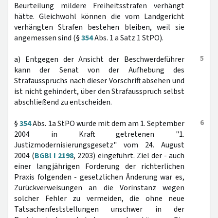
Beurteilung mildere Freiheitsstrafen verhängt
hätte. Gleichwohl können die vom Landgericht
verhängten Strafen bestehen bleiben, weil sie
angemessen sind (§
354
Abs. 1 a Satz 1 StPO).
5
a) Entgegen der Ansicht der Beschwerdeführer
kann der Senat von der Aufhebung des
Strafausspruchs nach dieser Vorschrift absehen und
ist nicht gehindert, über den Strafausspruch selbst
abschließend zu entscheiden.
6
§
354
Abs. 1a StPO wurde mit dem am 1. September
2004 in Kraft getretenen "1.
Justizmodernisierungsgesetz" vom 24. August
2004 (
BGBl I 2198
, 2203) eingeführt. Ziel der - auch
einer langjährigen Forderung der richterlichen
Praxis folgenden - gesetzlichen Änderung war es,
Zurückverweisungen an die Vorinstanz wegen
solcher Fehler zu vermeiden, die ohne neue
Tatsachenfeststellungen unschwer in der