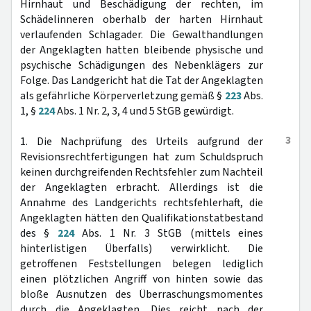
Hirnhaut und Beschädigung der rechten, im
Schädelinneren oberhalb der harten Hirnhaut
verlaufenden Schlagader. Die Gewalthandlungen
der Angeklagten hatten bleibende physische und
psychische Schädigungen des Nebenklägers zur
Folge. Das Landgericht hat die Tat der Angeklagten
als gefährliche Körperverletzung gemäß §
223
Abs.
1, §
224
Abs. 1 Nr. 2, 3, 4 und 5 StGB gewürdigt.
3
1. Die Nachprüfung des Urteils aufgrund der
Revisionsrechtfertigungen hat zum Schuldspruch
keinen durchgreifenden Rechtsfehler zum Nachteil
der Angeklagten erbracht. Allerdings ist die
Annahme des Landgerichts rechtsfehlerhaft, die
Angeklagten hätten den Qualifikationstatbestand
des §
224
Abs. 1 Nr. 3 StGB (mittels eines
hinterlistigen Überfalls) verwirklicht. Die
getroffenen Feststellungen belegen lediglich
einen plötzlichen Angriff von hinten sowie das
bloße Ausnutzen des Überraschungsmomentes
durch die Angeklagten. Dies reicht nach der