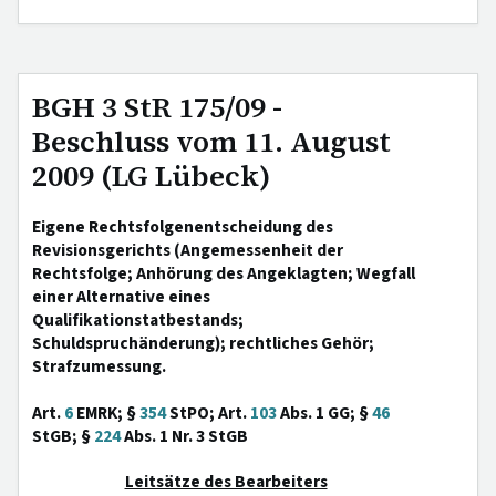
BGH 3 StR 175/09 -
Beschluss vom 11. August
2009 (LG Lübeck)
Eigene Rechtsfolgenentscheidung des
Revisionsgerichts (Angemessenheit der
Rechtsfolge; Anhörung des Angeklagten; Wegfall
einer Alternative eines
Qualifikationstatbestands;
Schuldspruchänderung); rechtliches Gehör;
Strafzumessung.
Art.
6
EMRK; §
354
StPO; Art.
103
Abs. 1 GG; §
46
StGB; §
224
Abs. 1 Nr. 3 StGB
Leitsätze des Bearbeiters