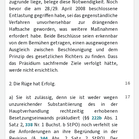
zugrunde liege, belege diese Notwendigkeit. Noch
bevor die am 28./29. April 2008 beschlossene
Entlastung gegriffen habe, sei das gegenständliche
Verfahren unvorhersehbar zur drängenden
Haftsache geworden, was weitere Maßnahmen
erfordert habe. Beide Beschlüsse seien erkennbar
von dem Bemühen getragen, einen ausgewogenen
Ausgleich zwischen Beschleunigung und dem
Prinzip des gesetzlichen Richters zu finden. Dass
das Präsidium sachfremde Ziele verfolgt hätte,
werde nicht ersichtlich.
16
2. Die Rüge hat Erfolg.
17
a) Sie ist zulässig, denn sie ist weder wegen
unzureichender Substantiierung des in der
Hauptverhandlung rechtzeitig erhobenen
Besetzungseinwands präkludiert (§§
222b
Abs. 1
Satz 2,
338
Nr. 1 Buchst. b StPO) noch verfehlt sie
die Anforderungen an ihre Begründung in der
Revision (§
344
Abs. 2 Satz 2 StPO). Der