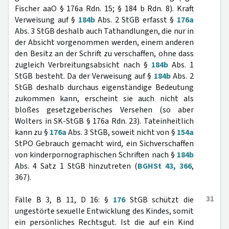
Fischer aaO § 176a Rdn. 15; § 184 b Rdn. 8). Kraft
Verweisung auf §
184b
Abs. 2 StGB erfasst §
176a
Abs. 3 StGB deshalb auch Tathandlungen, die nur in
der Absicht vorgenommen werden, einem anderen
den Besitz an der Schrift zu verschaffen, ohne dass
zugleich Verbreitungsabsicht nach §
184b
Abs. 1
StGB besteht. Da der Verweisung auf §
184b
Abs. 2
StGB deshalb durchaus eigenständige Bedeutung
zukommen kann, erscheint sie auch nicht als
bloßes gesetzgeberisches Versehen (so aber
Wolters in SK-StGB § 176a Rdn. 23). Tateinheitlich
kann zu §
176a
Abs. 3 StGB, soweit nicht von §
154a
StPO Gebrauch gemacht wird, ein Sichverschaffen
von kinderpornographischen Schriften nach §
184b
Abs. 4 Satz 1 StGB hinzutreten (
BGHSt 43, 366
,
367).
31
Fälle B 3, B 11, D 16: §
176
StGB schützt die
ungestörte sexuelle Entwicklung des Kindes, somit
ein persönliches Rechtsgut. Ist die auf ein Kind