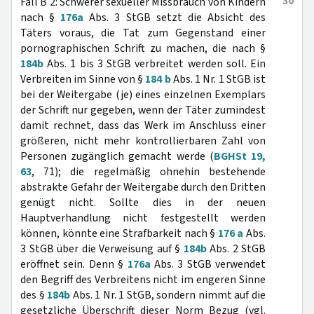
30
Fall B 2: Schwerer sexueller Missbrauch von Kindern
nach §
176a
Abs. 3 StGB setzt die Absicht des
Täters voraus, die Tat zum Gegenstand einer
pornographischen Schrift zu machen, die nach §
184b
Abs. 1 bis 3 StGB verbreitet werden soll. Ein
Verbreiten im Sinne von §
184 b
Abs. 1 Nr. 1 StGB ist
bei der Weitergabe (je) eines einzelnen Exemplars
der Schrift nur gegeben, wenn der Täter zumindest
damit rechnet, dass das Werk im Anschluss einer
größeren, nicht mehr kontrollierbaren Zahl von
Personen zugänglich gemacht werde (
BGHSt 19,
63
, 71); die regelmäßig ohnehin bestehende
abstrakte Gefahr der Weitergabe durch den Dritten
genügt nicht. Sollte dies in der neuen
Hauptverhandlung nicht festgestellt werden
können, könnte eine Strafbarkeit nach §
176 a
Abs.
3 StGB über die Verweisung auf §
184b
Abs. 2 StGB
eröffnet sein. Denn §
176a
Abs. 3 StGB verwendet
den Begriff des Verbreitens nicht im engeren Sinne
des §
184b
Abs. 1 Nr. 1 StGB, sondern nimmt auf die
gesetzliche Überschrift dieser Norm Bezug (vgl.