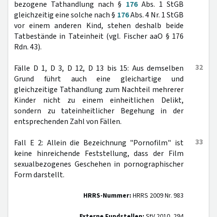
bezogene Tathandlung nach §
176
Abs. 1 StGB
gleichzeitig eine solche nach §
176
Abs. 4 Nr. 1 StGB
vor einem anderen Kind, stehen deshalb beide
Tatbestände in Tateinheit (vgl. Fischer aaO § 176
Rdn. 43).
32
Fälle D 1, D 3, D 12, D 13 bis 15: Aus demselben
Grund führt auch eine gleichartige und
gleichzeitige Tathandlung zum Nachteil mehrerer
Kinder nicht zu einem einheitlichen Delikt,
sondern zu tateinheitlicher Begehung in der
entsprechenden Zahl von Fällen.
33
Fall E 2: Allein die Bezeichnung "Pornofilm" ist
keine hinreichende Feststellung, dass der Film
sexualbezogenes Geschehen in pornographischer
Form darstellt.
HRRS-Nummer:
HRRS 2009 Nr. 983
Externe Fundstellen:
StV 2010, 294