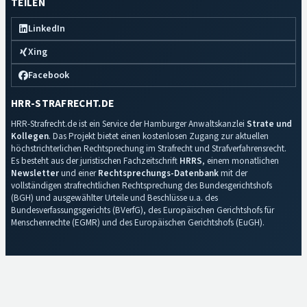
TEILEN
LinkedIn
Xing
Facebook
HRR-STRAFRECHT.DE
HRR-Strafrecht.de ist ein Service der Hamburger Anwaltskanzlei
Strate und
Kollegen
. Das Projekt bietet einen kostenlosen Zugang zur aktuellen
höchstrichterlichen Rechtsprechung im Strafrecht und Strafverfahrensrecht.
Es besteht aus der juristischen Fachzeitschrift
HRRS
, einem monatlichen
Newsletter
und einer
Rechtsprechungs-Datenbank
mit der
vollständigen strafrechtlichen Rechtsprechung des Bundesgerichtshofs
(BGH) und ausgewählter Urteile und Beschlüsse u.a. des
Bundesverfassungsgerichts (BVerfG), des Europäischen Gerichtshofs für
Menschenrechte (EGMR) und des Europäischen Gerichtshofs (EuGH).
Impressum
·
Datenschutz