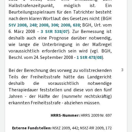
Halbstrafenzeitpunkt, möglich ist. Ein
Beurteilungsspielraum für den Tatrichter besteht
nach dem klaren Wortlaut des Gesetzes nicht (BGH
StV 2008, 248
;
2008, 306
;
2008, 638
; BGH, Urt. vom
6. März 2008 -
3 StR 538/07
). Zur Bemessung ist
deshalb auch eine Prognose darüber notwendig,
wie lange die Unterbringung in der Maßregel
voraussichtlich erforderlich sein wird (vgl. BGH,
Beschl. vom 24. September 2008 -
1 StR 478/08
).
3
Bei der Berechnung des vorweg zu vollstreckenden
Teils der Freiheitsstrafe hätte das Landgericht
deshalb die voraussichtlich notwendige
Therapiedauer feststellen und diese von den fünf
Jahren - der Hälfte der (nunmehr rechtskräftig)
erkannten Freiheitsstrafe - abziehen müssen.
HRRS-Nummer:
HRRS 2009 Nr. 697
Externe Fundstellen:
NStZ 2009, 442; NStZ-RR 2009, 172