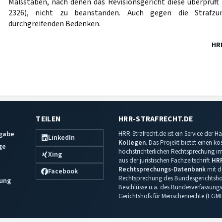
Maßstäben, nach denen das Revisionsgericht diese überprüft
2326), nicht zu beanstanden. Auch gegen die Strafzu
durchgreifenden Bedenken.
HR
TEILEN
HRR-STRAFRECHT.DE
sgabe
HRR-Strafrecht.de ist ein Service der
LinkedIn
Kollegen
. Das Projekt bietet einen k
ge
höchstrichterlichen Rechtsprechung im 
Xing
aus der juristischen Fachzeitschrift
HR
Rechtsprechungs-Datenbank
mit de
Facebook
Rechtsprechung des Bundesgerichtshof
ung
Beschlüsse u.a. des Bundesverfassungs
Gerichtshofs für Menschenrechte (EGM