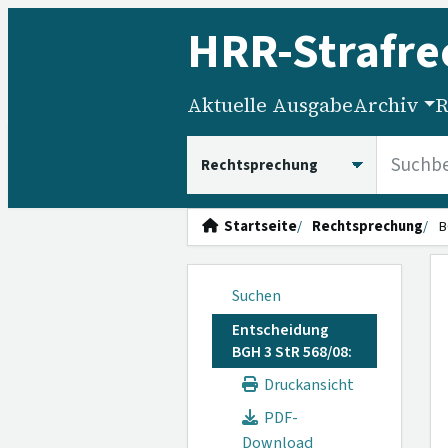
HRR
-Strafre
Aktuelle Ausgabe
Archiv
R
HRRS durchsuchen
Startseite
Rechtsprechung
B
Suchen
Entscheidung
BGH 3 StR 568/08:
Druckansicht
PDF-
Download