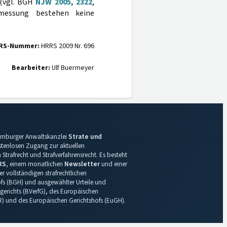
 (vgl. BGH
NJW 2005, 2322
,
messung bestehen keine
RS-Nummer:
HRRS 2009 Nr. 696
Bearbeiter:
Ulf Buermeyer
 Hamburger Anwaltskanzlei
Strate und
ostenlosen Zugang zur aktuellen
Strafrecht und Strafverfahrensrecht. Es besteht
RS
, einem monatlichen
Newsletter
und einer
r vollständigen strafrechtlichen
s (BGH) und ausgewählter Urteile und
gerichts (BVerfG), des Europäischen
R) und des Europäischen Gerichtshofs (EuGH).