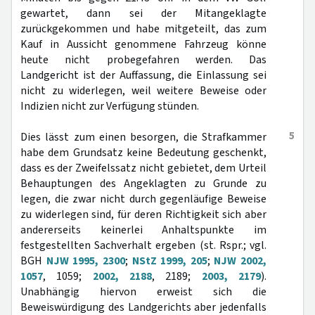
gewartet, dann sei der Mitangeklagte
zurückgekommen und habe mitgeteilt, das zum
Kauf in Aussicht genommene Fahrzeug könne
heute nicht probegefahren werden. Das
Landgericht ist der Auffassung, die Einlassung sei
nicht zu widerlegen, weil weitere Beweise oder
Indizien nicht zur Verfügung stünden.
5
Dies lässt zum einen besorgen, die Strafkammer
habe dem Grundsatz keine Bedeutung geschenkt,
dass es der Zweifelssatz nicht gebietet, dem Urteil
Behauptungen des Angeklagten zu Grunde zu
legen, die zwar nicht durch gegenläufige Beweise
zu widerlegen sind, für deren Richtigkeit sich aber
andererseits keinerlei Anhaltspunkte im
festgestellten Sachverhalt ergeben (st. Rspr.; vgl.
BGH
NJW 1995, 2300
;
NStZ 1999, 205
;
NJW 2002,
1057
, 1059;
2002, 2188
, 2189;
2003, 2179
).
Unabhängig hiervon erweist sich die
Beweiswürdigung des Landgerichts aber jedenfalls