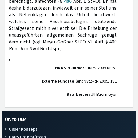
berechtigt, anfechten (§
400
Abs. 1 StPO). Er hat
deshalb darzulegen, inwieweit er in seiner Stellung
als Nebenkläger durch das Urteil beschwert,
welches seine Anschlussbefugnis stützende
Strafgesetz mithin verletzt sei. Die Erhebung der
unausgeführten allgemeinen Sachrüge genügt
dem nicht (vgl. Meyer-Goßner StPO 51. Aufl. § 400
Rdnr. 6 m.Nw.d.Rechtspr.).
"
HRRS-Nummer:
HRRS 2009 Nr. 67
Externe Fundstellen:
NStZ-RR 2009, 182
Bearbeiter:
Ulf Buermeyer
ÜBER UNS
Unser Konzept
HRRS unterstützen