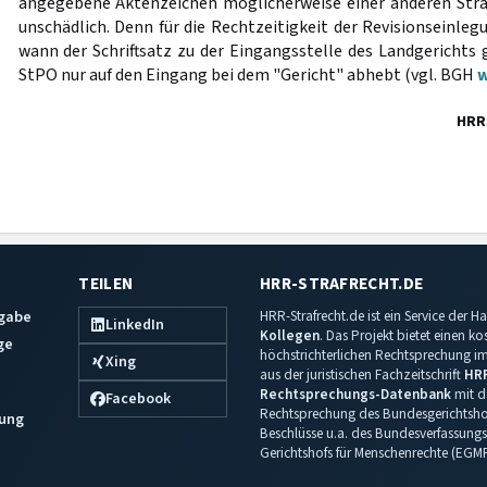
angegebene Aktenzeichen möglicherweise einer anderen Stra
unschädlich. Denn für die Rechtzeitigkeit der Revisionseinlegu
wann der Schriftsatz zu der Eingangsstelle des Landgerichts 
StPO nur auf den Eingang bei dem "Gericht" abhebt (vgl. BGH
w
HRR
TEILEN
HRR-STRAFRECHT.DE
sgabe
HRR-Strafrecht.de ist ein Service der
LinkedIn
Kollegen
. Das Projekt bietet einen k
ge
höchstrichterlichen Rechtsprechung im 
Xing
aus der juristischen Fachzeitschrift
HR
Rechtsprechungs-Datenbank
mit de
Facebook
Rechtsprechung des Bundesgerichtshof
ung
Beschlüsse u.a. des Bundesverfassungs
Gerichtshofs für Menschenrechte (EGM