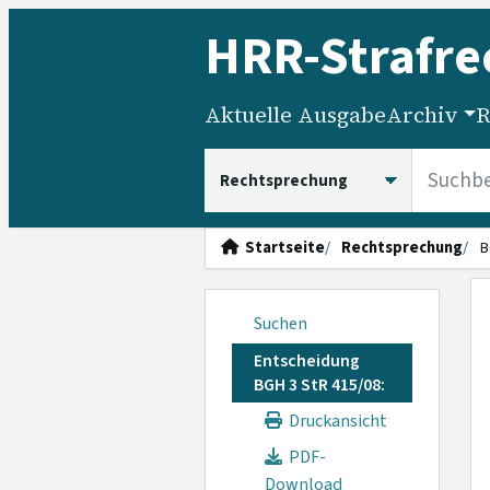
HRR
-Strafre
Aktuelle Ausgabe
Archiv
R
HRRS durchsuchen
Startseite
Rechtsprechung
B
Suchen
Entscheidung
BGH 3 StR 415/08:
Druckansicht
PDF-
Download