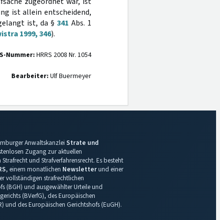
fsache zugeordnet war, ist
ng ist allein entscheidend,
gelangt ist, da §
341
Abs. 1
istra 1999, 346
).
S-Nummer:
HRRS 2008 Nr. 1054
Bearbeiter:
Ulf Buermeyer
 Hamburger Anwaltskanzlei
Strate und
ostenlosen Zugang zur aktuellen
Strafrecht und Strafverfahrensrecht. Es besteht
RS
, einem monatlichen
Newsletter
und einer
r vollständigen strafrechtlichen
s (BGH) und ausgewählter Urteile und
gerichts (BVerfG), des Europäischen
R) und des Europäischen Gerichtshofs (EuGH).