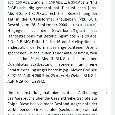
255
,
253
Abs. 1 und 2, §
249
Abs. 1, §
250
Abs. 2 Nr. 1
StGB) schuldig gemacht hat. Dies ist nach §
260
Abs. 4 Satz 1 StPO als rechtliche Bezeichnung der
Tat in der Urteilsformel anzugeben (vgl. BGH,
Beschl. vom 28. September 2006 -
3 StR 337/06
).
Hingegen ist die Gewerbsmäßigkeit des
Handeltreibens mit Betäubungsmitteln (§
29
Abs.
3 Nr. 1 BtMG; Fälle II. 1. bis 16. der Urteilsgründe) -
anders als in der Formel des angefochtenen Urteils
geschehen - nicht in den Tenor aufzunehmen, weil
es sich bei §
29
Abs. 3 BtMG nicht um einen
Qualifikationstatbestand, sondern um eine
Strafzumessungsregel handelt (vgl. Meyer-Goßner,
StPO 51. Aufl. § 260 Rdn. 25 m. w. N.; Weber, BtMG 2.
Aufl. § 29 Rdn. 1339 f.).
2
Die Teileinstellung hat hier nicht die Aufhebung
des Ausspruchs über die Gesamtfreiheitsstrafe zur
Folge. Diese hat vielmehr Bestand. Angesichts der
verbleibenden Einzelstrafen (sechs Jahre, zweimal