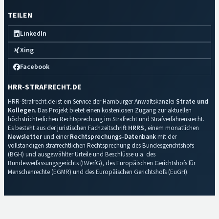
TEILEN
LinkedIn
Xing
Facebook
HRR-STRAFRECHT.DE
HRR-Strafrecht.de ist ein Service der Hamburger Anwaltskanzlei
Strate und
Kollegen
. Das Projekt bietet einen kostenlosen Zugang zur aktuellen
höchstrichterlichen Rechtsprechung im Strafrecht und Strafverfahrensrecht.
Es besteht aus der juristischen Fachzeitschrift
HRRS
, einem monatlichen
Newsletter
und einer
Rechtsprechungs-Datenbank
mit der
vollständigen strafrechtlichen Rechtsprechung des Bundesgerichtshofs
(BGH) und ausgewählter Urteile und Beschlüsse u.a. des
Bundesverfassungsgerichts (BVerfG), des Europäischen Gerichtshofs für
Menschenrechte (EGMR) und des Europäischen Gerichtshofs (EuGH).
Impressum
·
Datenschutz