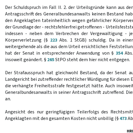
Der Schuldspruch im Fall II. 2. der Urteilsgründe kann aus d
Antragsschrift des Generalbundesanwalts keinen Bestand hab
den Angeklagten tateinheitlich wegen gefährlicher Körperverl
der Grundlage der - rechtsfehlerfrei getroffenen - Urteilsfests
indessen - neben dem Verbrechen der Vergewaltigung - jed
Körperverletzung (§
223
Abs. 1 StGB) schuldig. Da in ein
weitergehende als die aus dem Urteil ersichtlichen Feststellun
hat der Senat in entsprechender Anwendung von §
354
Abs.
insoweit geändert. §
265
StPO steht dem hier nicht entgegen.
Der Strafausspruch hat gleichwohl Bestand, da der Senat a
Landgericht bei zutreffender rechtlicher Würdigung für diesen Ei
die verhängte Freiheitsstrafe festgesetzt hätte. Auch insowei
Generalbundesanwalts in seiner Antragsschrift zutreffend. Die
an.
Angesicht des nur geringfügigen Teilerfolgs des Rechtsmit
Angeklagten mit den gesamten Kosten nicht unbillig (§
473
Abs
HR