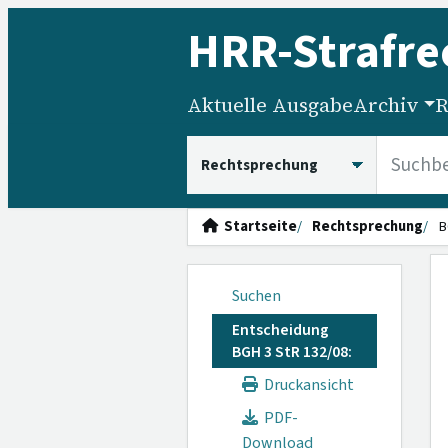
HRR
-Strafre
Aktuelle Ausgabe
Archiv
R
HRRS durchsuchen
Startseite
Rechtsprechung
B
Suchen
Entscheidung
BGH 3 StR 132/08:
Druckansicht
PDF-
Download