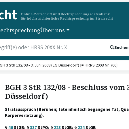
cht
Online-Zeitschrift und Rechtsprechungsdatenbank
für höchstrichterliche Rechtsprechung im Strafrecht
echtsprechung
Über uns
Suchen
GH 3 StR 132/08 - 3. Juni 2008 (LG Düsseldorf) [= HRRS 2008 Nr. 706]
BGH 3 StR 132/08 - Beschluss vom 3
Düsseldorf)
Strafausspruch (Beruhen; tateinheitlich begangene Tat; Qual
Körperverletzung).
§
46
StGB; §
337
StPO; §
223
StGB; §
224
StGB