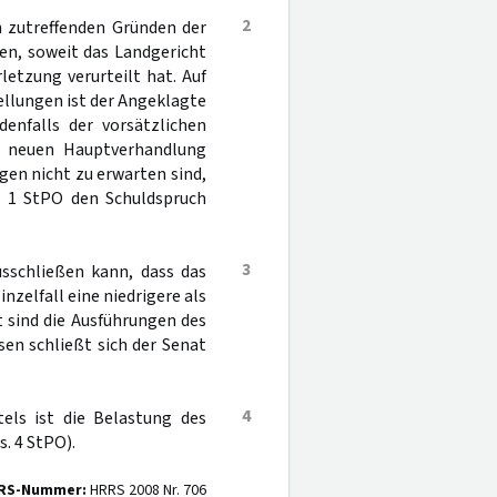
2
en zutreffenden Gründen der
en, soweit das Landgericht
etzung verurteilt hat. Auf
tellungen ist der Angeklagte
enfalls der vorsätzlichen
er neuen Hauptverhandlung
gen nicht zu erwarten sind,
 1 StPO den Schuldspruch
3
usschließen kann, dass das
nzelfall eine niedrigere als
t sind die Ausführungen des
sen schließt sich der Senat
4
tels ist die Belastung des
. 4 StPO).
RS-Nummer:
HRRS 2008 Nr. 706