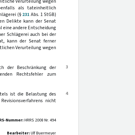
heitliche Verurteilung wegen
nfalls als tateinheitlich
hlägerei (§
231
Abs. 1 StGB)
den Delikte kann der Senat
l eine andere Entscheidung
er Schlägerei auch bei der
t, kann der Senat ferner
itlichen Verurteilung wegen
3
ch der Beschränkung der
fenden Rechtsfehler zum
4
tels ist die Belastung des
evisionsverfahrens nicht
RS-Nummer:
HRRS 2008 Nr. 494
Bearbeiter:
Ulf Buermeyer