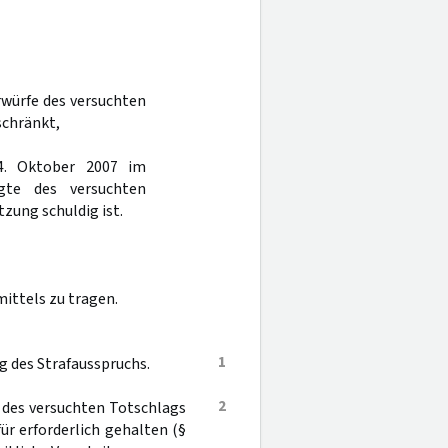
rwürfe des versuchten
schränkt,
4. Oktober 2007 im
gte des versuchten
zung schuldig ist.
ittels zu tragen.
1
g des Strafausspruchs.
2
 des versuchten Totschlags
r erforderlich gehalten (§