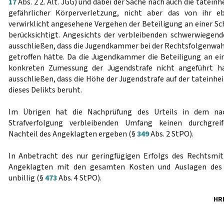
17
Abs. 2 2. Alt. JGG) und dabei der Sache nach auch die tatein
gefährlicher Körperverletzung, nicht aber das von ihr ebe
verwirklicht angesehene Vergehen der Beteiligung an einer Sc
berücksichtigt. Angesichts der verbleibenden schwerwiegen
ausschließen, dass die Jugendkammer bei der Rechtsfolgenwah
getroffen hätte. Da die Jugendkammer die Beteiligung an ein
konkreten Zumessung der Jugendstrafe nicht angeführt ha
ausschließen, dass die Höhe der Jugendstrafe auf der tateinhe
dieses Delikts beruht.
Im Übrigen hat die Nachprüfung des Urteils in dem na
Strafverfolgung verbleibenden Umfang keinen durchgrei
Nachteil des Angeklagten ergeben (§
349
Abs. 2 StPO).
In Anbetracht des nur geringfügigen Erfolgs des Rechtsmit
Angeklagten mit den gesamten Kosten und Auslagen des R
unbillig (§
473
Abs. 4 StPO).
HR