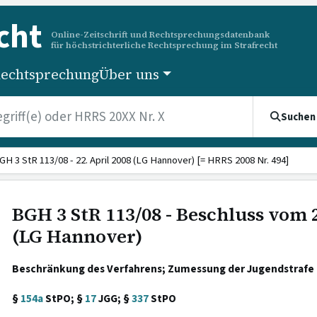
cht
Online-Zeitschrift und Rechtsprechungsdatenbank
für höchstrichterliche Rechtsprechung im Strafrecht
echtsprechung
Über uns
Suchen
GH 3 StR 113/08 - 22. April 2008 (LG Hannover) [= HRRS 2008 Nr. 494]
BGH 3 StR 113/08 - Beschluss vom 2
(LG Hannover)
Beschränkung des Verfahrens; Zumessung der Jugendstrafe 
§
154a
StPO; §
17
JGG; §
337
StPO