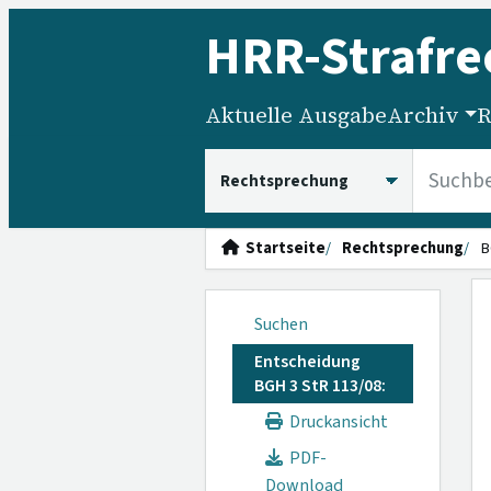
HRR
-Strafre
Aktuelle Ausgabe
Archiv
R
HRRS durchsuchen
Startseite
Rechtsprechung
B
Suchen
Entscheidung
BGH 3 StR 113/08:
Druckansicht
PDF-
Download