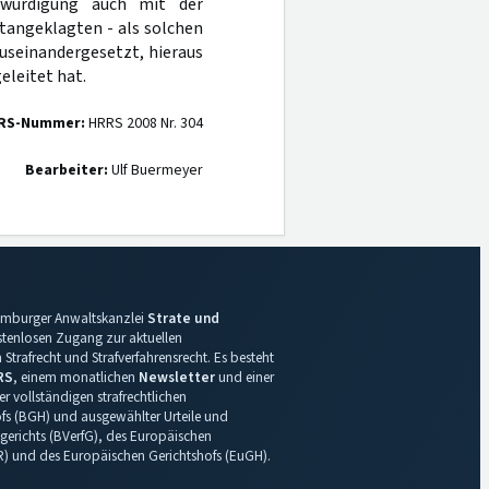
swürdigung auch mit der
tangeklagten - als solchen
auseinandergesetzt, hieraus
eleitet hat.
RS-Nummer:
HRRS 2008 Nr. 304
Bearbeiter:
Ulf Buermeyer
 Hamburger Anwaltskanzlei
Strate und
ostenlosen Zugang zur aktuellen
Strafrecht und Strafverfahrensrecht. Es besteht
RS
, einem monatlichen
Newsletter
und einer
r vollständigen strafrechtlichen
s (BGH) und ausgewählter Urteile und
gerichts (BVerfG), des Europäischen
R) und des Europäischen Gerichtshofs (EuGH).