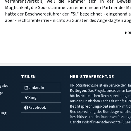
Verfahrensverstoß, weil die Kammer sich in der Bewei
Möglichkeit, die Spur stamme von einem neuen Partner der Mi
hatte der Beschwerdeführer den "Si." bezeichnet - eingehend 
aber - rechtsfehlerfrei - nichts zu Gunsten des Angeklagten abg
HR
TEILEN
HRR-STRAFRECHT.DE
sgabe
HRR-Strafrecht.de ist ein Service der
LinkedIn
Kollegen
. Das Projekt bietet einen k
ge
höchstrichterlichen Rechtsprechung im 
Xing
aus der juristischen Fachzeitschrift
HR
Rechtsprechungs-Datenbank
mit de
Facebook
Rechtsprechung des Bundesgerichtshof
ung
Beschlüsse u.a. des Bundesverfassungs
Gerichtshofs für Menschenrechte (EGM