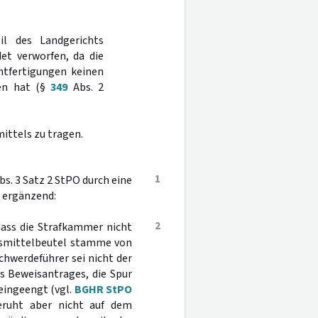
il des Landgerichts
et verworfen, da die
htfertigungen keinen
ben hat (§
349
Abs. 2
ittels zu tragen.
1
bs. 3 Satz 2 StPO durch eine
 ergänzend:
2
dass die Strafkammer nicht
gsmittelbeutel stamme von
schwerdeführer sei nicht der
es Beweisantrages, die Spur
eingeengt (vgl.
BGHR StPO
beruht aber nicht auf dem