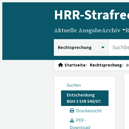
HRR
-Strafre
Aktuelle Ausgabe
Archiv
R
HRRS durchsuchen
Startseite
Rechtsprechung
B
Suchen
Entscheidung
BGH 3 StR 540/07:
Druckansicht
PDF-
Download