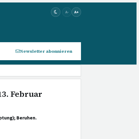
A-
A+
Newsletter abonnieren
13. Februar
ptung); Beruhen.