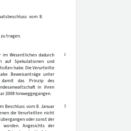
natsbeschluss vom 8.
 zu tragen.
1
ör im Wesentlichen dadurch
ich auf Spekulationen und
oßen habe. Die Verurteilte
habe Beweisanträge unter
d damit das Prinzip des
ndesanwaltschaft in ihren
nuar 2008 hinweggegangen.
2
em Beschluss vom 8. Januar
nen die Verurteilten nicht
n übergangen oder sonst der
t worden. Angesichts der