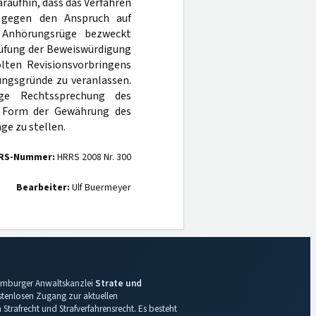
raufhin, dass das Verfahren
 gegen den Anspruch auf
e Anhörungsrüge bezweckt
rüfung der Beweiswürdigung
olten Revisionsvorbringens
ngsgründe zu veranlassen.
ge Rechtssprechung des
r Form der Gewährung des
age zu stellen.
RS-Nummer:
HRRS 2008 Nr. 300
Bearbeiter:
Ulf Buermeyer
 Hamburger Anwaltskanzlei
Strate und
ostenlosen Zugang zur aktuellen
Strafrecht und Strafverfahrensrecht. Es besteht