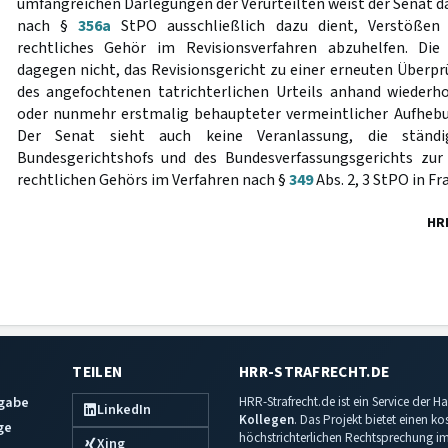
umfangreichen Darlegungen der Verurteilten weist der Senat da
nach §
356a
StPO ausschließlich dazu dient, Verstößen
rechtliches Gehör im Revisionsverfahren abzuhelfen. Di
dagegen nicht, das Revisionsgericht zu einer erneuten Überp
des angefochtenen tatrichterlichen Urteils anhand wiederh
oder nunmehr erstmalig behaupteter vermeintlicher Aufhebu
Der Senat sieht auch keine Veranlassung, die ständi
Bundesgerichtshofs und des Bundesverfassungsgerichts zu
rechtlichen Gehörs im Verfahren nach §
349
Abs. 2, 3 StPO in Fr
HR
TEILEN
HRR-STRAFRECHT.DE
sgabe
HRR-Strafrecht.de ist ein Service der
LinkedIn
Kollegen
. Das Projekt bietet einen k
ge
höchstrichterlichen Rechtsprechung im 
Xing