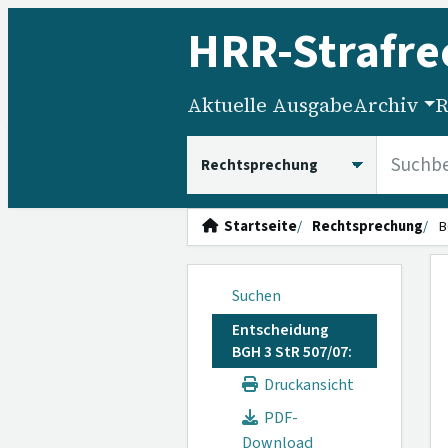
HRR
-Strafre
Aktuelle Ausgabe
Archiv
R
HRRS durchsuchen
Startseite
Rechtsprechung
B
Suchen
Entscheidung
BGH 3 StR 507/07:
Druckansicht
PDF-
Download