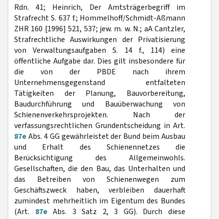
Rdn. 41; Heinrich, Der Amtsträgerbegriff im
Strafrecht S. 637 f.; Hommelhoff/Schmidt-Aßmann
ZHR 160 [1996] 521, 537; jew. m. w. N.; aA Cantzler,
Strafrechtliche Auswirkungen der Privatisierung
von Verwaltungsaufgaben S. 14 f., 114) eine
öffentliche Aufgabe dar. Dies gilt insbesondere für
die von der PBDE nach ihrem
Unternehmensgegenstand entfalteten
Tätigkeiten der Planung, Bauvorbereitung,
Baudurchführung und Bauüberwachung von
Schienenverkehrsprojekten. Nach der
verfassungsrechtlichen Grundentscheidung in Art.
87e
Abs. 4 GG gewährleistet der Bund beim Ausbau
und Erhalt des Schienennetzes die
Berücksichtigung des Allgemeinwohls.
Gesellschaften, die den Bau, das Unterhalten und
das Betreiben von Schienenwegen zum
Geschäftszweck haben, verbleiben dauerhaft
zumindest mehrheitlich im Eigentum des Bundes
(Art.
87e
Abs. 3 Satz 2, 3 GG). Durch diese