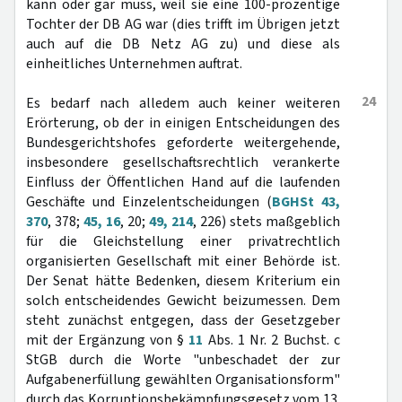
kann oder gar muss, weil sie eine 100-prozentige
Tochter der DB AG war (dies trifft im Übrigen jetzt
auch auf die DB Netz AG zu) und diese als
einheitliches Unternehmen auftrat.
24
Es bedarf nach alledem auch keiner weiteren
Erörterung, ob der in einigen Entscheidungen des
Bundesgerichtshofes geforderte weitergehende,
insbesondere gesellschaftsrechtlich verankerte
Einfluss der Öffentlichen Hand auf die laufenden
Geschäfte und Einzelentscheidungen (
BGHSt 43,
370
, 378;
45, 16
, 20;
49, 214
, 226) stets maßgeblich
für die Gleichstellung einer privatrechtlich
organisierten Gesellschaft mit einer Behörde ist.
Der Senat hätte Bedenken, diesem Kriterium ein
solch entscheidendes Gewicht beizumessen. Dem
steht zunächst entgegen, dass der Gesetzgeber
mit der Ergänzung von §
11
Abs. 1 Nr. 2 Buchst. c
StGB durch die Worte "unbeschadet der zur
Aufgabenerfüllung gewählten Organisationsform"
durch das Korruptionsbekämpfungsgesetz vom 13.