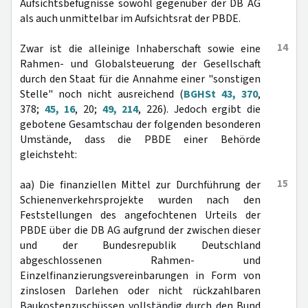
Aufsichtsbefugnisse sowohl gegenüber der DB AG
als auch unmittelbar im Aufsichtsrat der PBDE.
14
Zwar ist die alleinige Inhaberschaft sowie eine
Rahmen- und Globalsteuerung der Gesellschaft
durch den Staat für die Annahme einer "sonstigen
Stelle" noch nicht ausreichend (
BGHSt 43, 370
,
378;
45, 16
, 20;
49, 214
, 226). Jedoch ergibt die
gebotene Gesamtschau der folgenden besonderen
Umstände, dass die PBDE einer Behörde
gleichsteht:
15
aa) Die finanziellen Mittel zur Durchführung der
Schienenverkehrsprojekte wurden nach den
Feststellungen des angefochtenen Urteils der
PBDE über die DB AG aufgrund der zwischen dieser
und der Bundesrepublik Deutschland
abgeschlossenen Rahmen- und
Einzelfinanzierungsvereinbarungen in Form von
zinslosen Darlehen oder nicht rückzahlbaren
Baukostenzuschüssen vollständig durch den Bund