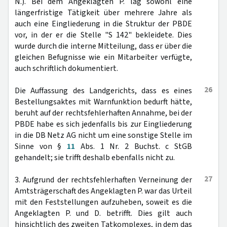
N.). Bei dem Angeklagten P. lag sowohl eine
längerfristige Tätigkeit über mehrere Jahre als
auch eine Eingliederung in die Struktur der PBDE
vor, in der er die Stelle "S 142" bekleidete. Dies
wurde durch die interne Mitteilung, dass er über die
gleichen Befugnisse wie ein Mitarbeiter verfügte,
auch schriftlich dokumentiert.
26
Die Auffassung des Landgerichts, dass es eines
Bestellungsaktes mit Warnfunktion bedurft hätte,
beruht auf der rechtsfehlerhaften Annahme, bei der
PBDE habe es sich jedenfalls bis zur Eingliederung
in die DB Netz AG nicht um eine sonstige Stelle im
Sinne von §
11
Abs. 1 Nr. 2 Buchst. c StGB
gehandelt; sie trifft deshalb ebenfalls nicht zu.
27
3. Aufgrund der rechtsfehlerhaften Verneinung der
Amtsträgerschaft des Angeklagten P. war das Urteil
mit den Feststellungen aufzuheben, soweit es die
Angeklagten P. und D. betrifft. Dies gilt auch
hinsichtlich des zweiten Tatkomplexes, in dem das