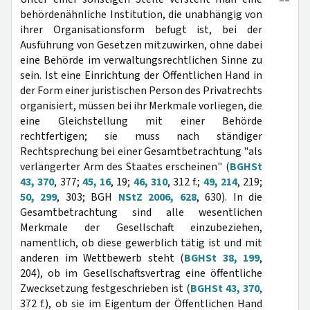
behördenähnliche Institution, die unabhängig von
ihrer Organisationsform befugt ist, bei der
Ausführung von Gesetzen mitzuwirken, ohne dabei
eine Behörde im verwaltungsrechtlichen Sinne zu
sein. Ist eine Einrichtung der Öffentlichen Hand in
der Form einer juristischen Person des Privatrechts
organisiert, müssen bei ihr Merkmale vorliegen, die
eine Gleichstellung mit einer Behörde
rechtfertigen; sie muss nach ständiger
Rechtsprechung bei einer Gesamtbetrachtung "als
verlängerter Arm des Staates erscheinen" (
BGHSt
43, 370
, 377;
45, 16
, 19;
46, 310
, 312 f.;
49, 214
, 219;
50, 299
, 303; BGH
NStZ 2006, 628
, 630). In die
Gesamtbetrachtung sind alle wesentlichen
Merkmale der Gesellschaft einzubeziehen,
namentlich, ob diese gewerblich tätig ist und mit
anderen im Wettbewerb steht (
BGHSt 38, 199
,
204), ob im Gesellschaftsvertrag eine öffentliche
Zwecksetzung festgeschrieben ist (
BGHSt 43, 370
,
372 f.), ob sie im Eigentum der Öffentlichen Hand