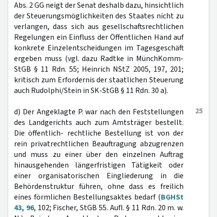
Abs. 2 GG neigt der Senat deshalb dazu, hinsichtlich
der Steuerungsmöglichkeiten des Staates nicht zu
verlangen, dass sich aus gesellschaftsrechtlichen
Regelungen ein Einfluss der Öffentlichen Hand auf
konkrete Einzelentscheidungen im Tagesgeschäft
ergeben muss (vgl. dazu Radtke in MünchKomm-
StGB § 11 Rdn. 55; Heinrich NStZ 2005, 197, 201;
kritisch zum Erfordernis der staatlichen Steuerung
auch Rudolphi/Stein in SK-StGB § 11 Rdn. 30 a).
25
d) Der Angeklagte P. war nach den Feststellungen
des Landgerichts auch zum Amtsträger bestellt.
Die öffentlich- rechtliche Bestellung ist von der
rein privatrechtlichen Beauftragung abzugrenzen
und muss zu einer über den einzelnen Auftrag
hinausgehenden längerfristigen Tätigkeit oder
einer organisatorischen Eingliederung in die
Behördenstruktur führen, ohne dass es freilich
eines förmlichen Bestellungsaktes bedarf (
BGHSt
43, 96
, 102; Fischer, StGB 55. Aufl. § 11 Rdn. 20 m. w.