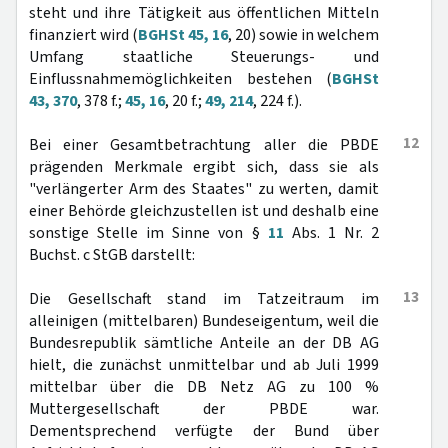
steht und ihre Tätigkeit aus öffentlichen Mitteln
finanziert wird (
BGHSt 45, 16
, 20) sowie in welchem
Umfang staatliche Steuerungs- und
Einflussnahmemöglichkeiten bestehen (
BGHSt
43, 370
, 378 f.;
45, 16
, 20 f.;
49, 214
, 224 f.).
12
Bei einer Gesamtbetrachtung aller die PBDE
prägenden Merkmale ergibt sich, dass sie als
"verlängerter Arm des Staates" zu werten, damit
einer Behörde gleichzustellen ist und deshalb eine
sonstige Stelle im Sinne von §
11
Abs. 1 Nr. 2
Buchst. c StGB darstellt:
13
Die Gesellschaft stand im Tatzeitraum im
alleinigen (mittelbaren) Bundeseigentum, weil die
Bundesrepublik sämtliche Anteile an der DB AG
hielt, die zunächst unmittelbar und ab Juli 1999
mittelbar über die DB Netz AG zu 100 %
Muttergesellschaft der PBDE war.
Dementsprechend verfügte der Bund über