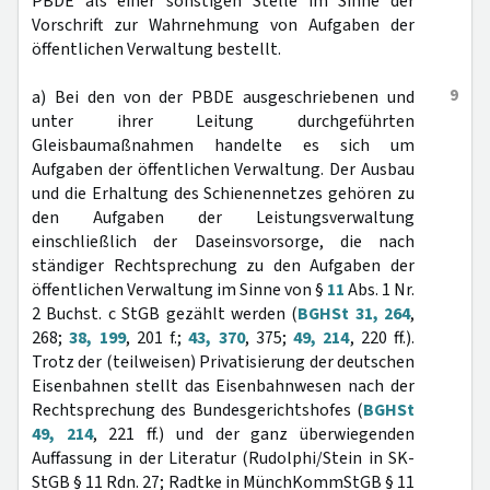
PBDE als einer sonstigen Stelle im Sinne der
Vorschrift zur Wahrnehmung von Aufgaben der
öffentlichen Verwaltung bestellt.
9
a) Bei den von der PBDE ausgeschriebenen und
unter ihrer Leitung durchgeführten
Gleisbaumaßnahmen handelte es sich um
Aufgaben der öffentlichen Verwaltung. Der Ausbau
und die Erhaltung des Schienennetzes gehören zu
den Aufgaben der Leistungsverwaltung
einschließlich der Daseinsvorsorge, die nach
ständiger Rechtsprechung zu den Aufgaben der
öffentlichen Verwaltung im Sinne von §
11
Abs. 1 Nr.
2 Buchst. c StGB gezählt werden (
BGHSt 31, 264
,
268;
38, 199
, 201 f.;
43, 370
, 375;
49, 214
, 220 ff.).
Trotz der (teilweisen) Privatisierung der deutschen
Eisenbahnen stellt das Eisenbahnwesen nach der
Rechtsprechung des Bundesgerichtshofes (
BGHSt
49, 214
, 221 ff.) und der ganz überwiegenden
Auffassung in der Literatur (Rudolphi/Stein in SK-
StGB § 11 Rdn. 27; Radtke in MünchKommStGB § 11