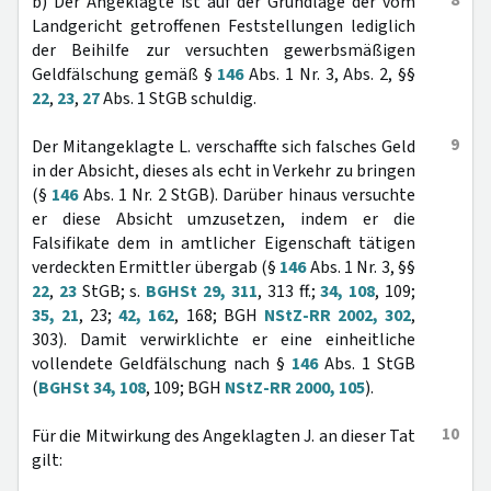
8
b) Der Angeklagte ist auf der Grundlage der vom
Landgericht getroffenen Feststellungen lediglich
der Beihilfe zur versuchten gewerbsmäßigen
Geldfälschung gemäß §
146
Abs. 1 Nr. 3, Abs. 2, §§
22
,
23
,
27
Abs. 1 StGB schuldig.
9
Der Mitangeklagte L. verschaffte sich falsches Geld
in der Absicht, dieses als echt in Verkehr zu bringen
(§
146
Abs. 1 Nr. 2 StGB). Darüber hinaus versuchte
er diese Absicht umzusetzen, indem er die
Falsifikate dem in amtlicher Eigenschaft tätigen
verdeckten Ermittler übergab (§
146
Abs. 1 Nr. 3, §§
22
,
23
StGB; s.
BGHSt 29, 311
, 313 ff.;
34, 108
, 109;
35, 21
, 23;
42, 162
, 168; BGH
NStZ-RR 2002, 302
,
303). Damit verwirklichte er eine einheitliche
vollendete Geldfälschung nach §
146
Abs. 1 StGB
(
BGHSt 34, 108
, 109; BGH
NStZ-RR 2000, 105
).
10
Für die Mitwirkung des Angeklagten J. an dieser Tat
gilt: