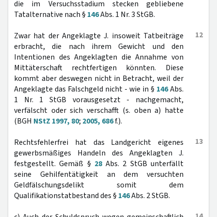
die im Versuchsstadium stecken gebliebene
Tatalternative nach §
146
Abs. 1 Nr. 3 StGB.
12
Zwar hat der Angeklagte J. insoweit Tatbeiträge
erbracht, die nach ihrem Gewicht und den
Intentionen des Angeklagten die Annahme von
Mittäterschaft rechtfertigen könnten. Diese
kommt aber deswegen nicht in Betracht, weil der
Angeklagte das Falschgeld nicht - wie in §
146
Abs.
1 Nr. 1 StGB vorausgesetzt - nachgemacht,
verfälscht oder sich verschafft (s. oben a) hatte
(BGH
NStZ 1997, 80
;
2005, 686
f.).
13
Rechtsfehlerfrei hat das Landgericht eigenes
gewerbsmäßiges Handeln des Angeklagten J.
festgestellt. Gemäß §
28
Abs. 2 StGB unterfällt
seine Gehilfentätigkeit an dem versuchten
Geldfälschungsdelikt somit dem
Qualifikationstatbestand des §
146
Abs. 2 StGB.
14