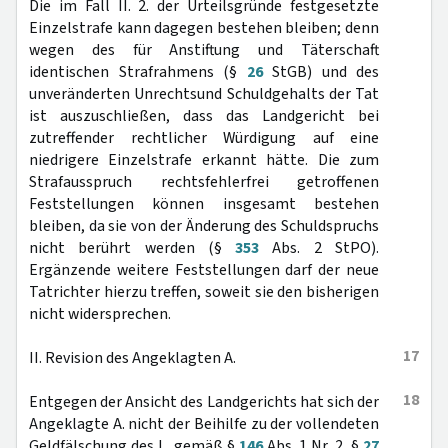
Die im Fall II. 2. der Urteilsgründe festgesetzte
Einzelstrafe kann dagegen bestehen bleiben; denn
wegen des für Anstiftung und Täterschaft
identischen Strafrahmens (§
26
StGB) und des
unveränderten Unrechtsund Schuldgehalts der Tat
ist auszuschließen, dass das Landgericht bei
zutreffender rechtlicher Würdigung auf eine
niedrigere Einzelstrafe erkannt hätte. Die zum
Strafausspruch rechtsfehlerfrei getroffenen
Feststellungen können insgesamt bestehen
bleiben, da sie von der Änderung des Schuldspruchs
nicht berührt werden (§
353
Abs. 2 StPO).
Ergänzende weitere Feststellungen darf der neue
Tatrichter hierzu treffen, soweit sie den bisherigen
nicht widersprechen.
17
II. Revision des Angeklagten A.
18
Entgegen der Ansicht des Landgerichts hat sich der
Angeklagte A. nicht der Beihilfe zu der vollendeten
Geldfälschung des L. gemäß §
146
Abs. 1 Nr. 2, §
27