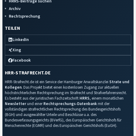
HRRS-Beiträge suchen
Archiv
Rechtsprechung
TEILEN
LinkedIn
Xing
Facebook
HRR-STRAFRECHT.DE
HRR-Strafrecht.de ist ein Service der Hamburger Anwaltskanzlei
Strate und
Kollegen
. Das Projekt bietet einen kostenlosen Zugang zur aktuellen
höchstrichterlichen Rechtsprechung im Strafrecht und Strafverfahrensrecht.
Es besteht aus der juristischen Fachzeitschrift
HRRS
, einem monatlichen
Newsletter
und einer
Rechtsprechungs-Datenbank
mit der
vollständigen strafrechtlichen Rechtsprechung des Bundesgerichtshofs
(BGH) und ausgewählter Urteile und Beschlüsse u.a. des
Bundesverfassungsgerichts (BVerfG), des Europäischen Gerichtshofs für
Menschenrechte (EGMR) und des Europäischen Gerichtshofs (EuGH).