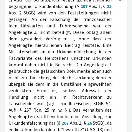
c) Auch der Schuldspruch wegen gemeinschaftlich
begangener Urkundenfälschung (§
267
Abs. 1, §
25
Abs. 2 StGB) wird von den Feststellungen nicht
getragen. An der Fälschung der französischen
Identitätskarten und Führerscheine war der
Angeklagte J. nicht beteiligt. Diese oblag allein
dem gesondert Verfolgten I., ohne dass der
Angeklagte hierzu einen Beitrag leistete. Eine
Mittäterschaft an der Urkundenfälschung in der
Tatvariante des Herstellens unechter Urkunden
kommt daher nicht in Betracht. Der Angeklagte J.
gebrauchte die gefälschten Dokumente aber auch
nicht zur Täuschung des Rechtsverkehrs; denn er
übergab sie dem in die Umstände eingeweihten
verdeckten Ermittler, sodass Adressat der
Handlung nicht ein im Rechtsverkehr zu
Täuschender war (vgl. Tröndle/Fischer, StGB 54.
Aufl. § 267 Rdn. 25 m. w. N.). Das Verhalten des
Angeklagten stellt vielmehr eine Anstiftung zur
Urkundenfälschung dar (§
267
Abs. 1, §
26
StGB), da
er die Urkunden bei dem I. "bestellte" (UA S. 13) und