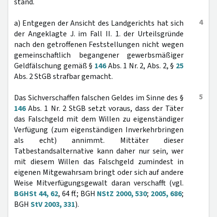
stand.
4
a) Entgegen der Ansicht des Landgerichts hat sich
der Angeklagte J. im Fall II. 1. der Urteilsgründe
nach den getroffenen Feststellungen nicht wegen
gemeinschaftlich begangener gewerbsmäßiger
Geldfälschung gemäß §
146
Abs. 1 Nr. 2, Abs. 2, §
25
Abs. 2 StGB strafbar gemacht.
5
Das Sichverschaffen falschen Geldes im Sinne des §
146
Abs. 1 Nr. 2 StGB setzt voraus, dass der Täter
das Falschgeld mit dem Willen zu eigenständiger
Verfügung (zum eigenständigen Inverkehrbringen
als echt) annimmt. Mittäter dieser
Tatbestandsalternative kann daher nur sein, wer
mit diesem Willen das Falschgeld zumindest in
eigenen Mitgewahrsam bringt oder sich auf andere
Weise Mitverfügungsgewalt daran verschafft (vgl.
BGHSt 44, 62
, 64 ff.; BGH
NStZ 2000, 530
;
2005, 686
;
BGH
StV 2003, 331
).