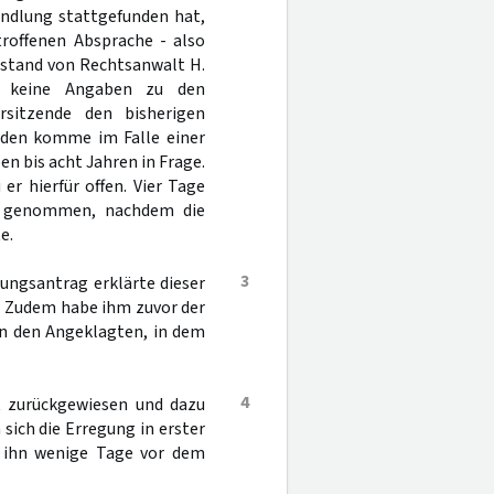
andlung stattgefunden hat,
troffenen Absprache - also
istand von Rechtsanwalt H.
g keine Angaben zu den
rsitzende den bisherigen
nden komme im Falle einer
en bis acht Jahren in Frage.
er hierfür offen. Vier Tage
ft genommen, nachdem die
e.
3
ungsantrag erklärte dieser
t. Zudem habe ihm zuvor der
en den Angeklagten, in dem
4
t zurückgewiesen und dazu
sich die Erregung in erster
r ihn wenige Tage vor dem