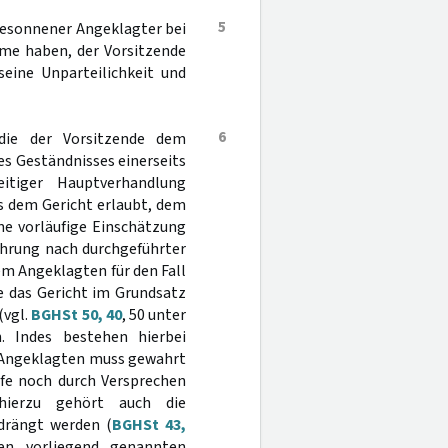
5
besonnener Angeklagter bei
hme haben, der Vorsitzende
eine Unparteilichkeit und
6
die der Vorsitzende dem
nes Geständnisses einerseits
itiger Hauptverhandlung
es dem Gericht erlaubt, dem
ne vorläufige Einschätzung
ührung nach durchgeführter
em Angeklagten für den Fall
e das Gericht im Grundsatz
(vgl.
BGHSt 50, 40
, 50 unter
n. Indes bestehen hierbei
s Angeklagten muss gewahrt
afe noch durch Versprechen
hierzu gehört auch die
drängt werden (
BGHSt 43,
den vorliegend genannten