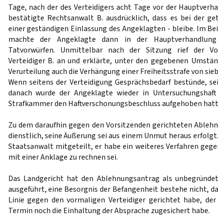
Tage, nach der des Verteidigers acht Tage vor der Hauptverh
bestätigte Rechtsanwalt B. ausdrücklich, dass es bei der ge
einer geständigen Einlassung des Angeklagten - bleibe. Im Be
machte der Angeklagte dann in der Hauptverhandlun
Tatvorwürfen. Unmittelbar nach der Sitzung rief der Vo
Verteidiger B. an und erklärte, unter den gegebenen Umstä
Verurteilung auch die Verhängung einer Freiheitsstrafe von sieb
Wenn seitens der Verteidigung Gesprächsbedarf bestünde, sei 
danach wurde der Angeklagte wieder in Untersuchungsha
Strafkammer den Haftverschonungsbeschluss aufgehoben hatt
Zu dem daraufhin gegen den Vorsitzenden gerichteten Ablehn
dienstlich, seine Äußerung sei aus einem Unmut heraus erfolg
Staatsanwalt mitgeteilt, er habe ein weiteres Verfahren geg
mit einer Anklage zu rechnen sei.
Das Landgericht hat den Ablehnungsantrag als unbegründe
ausgeführt, eine Besorgnis der Befangenheit bestehe nicht, da 
Linie gegen den vormaligen Verteidiger gerichtet habe, de
Termin noch die Einhaltung der Absprache zugesichert habe.