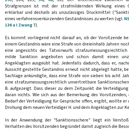
Strafgrenzen ist mit der strafmildernden Wirkung eines 
erklärbar und deshalb als unzulässiges Druckmittel ("Sankt
eines verfahrensverkürzenden Geständnisses zu werten (vgl.
NS
136 a I Zwang 7
).
Es kommt vorliegend nicht darauf an, ob der Vorsitzende be
einem Geständnis wäre eine Strafe von dreieinhalb Jahren noc
eine angesichts des Tatvorwurfs strafzumessungsrechtlic
milde Sanktion angeboten und schon damit einen unzu
Angeklagten ausgeübt hat. Jedenfalls dadurch, dass er, nac
Aussicht gestellte Geständnis erneut nicht abgelegt hatte, b
Sachlage ankündigte, dass eine Strafe von sieben bis acht Jah
eine strafzumessungsrechtlich unvertretbare Sanktionssche
B. aufgezeigt. Dass dieser zu dem Zeitpunkt die Verteidigung
daran nichts. Wie sich aus der Bemerkung des Vorsitzenden,
Bedarf der Verteidigung für Gespräche offen, ergibt, wollte er
Drohung dem neuen Verteidiger H. und dem Angeklagten zur K
In der Anwendung der "Sanktionsschere" liegt ein Verst
Verhalten des Vorsitzenden begründet damit zugleich die Beso