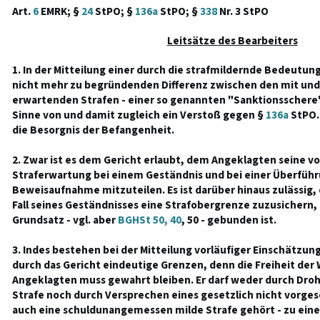
Art.
6
EMRK; §
24
StPO; §
136a
StPO; §
338
Nr. 3 StPO
Leitsätze des Bearbeiters
1. In der Mitteilung einer durch die strafmildernde Bedeutun
nicht mehr zu begründenden Differenz zwischen den mit und
erwartenden Strafen - einer so genannten "Sanktionsschere"
Sinne von und damit zugleich ein Verstoß gegen §
136a
StPO.
die Besorgnis der Befangenheit.
2. Zwar ist es dem Gericht erlaubt, dem Angeklagten seine v
Straferwartung bei einem Geständnis und bei einer Überfüh
Beweisaufnahme mitzuteilen. Es ist darüber hinaus zulässig
Fall seines Geständnisses eine Strafobergrenze zuzusichern, 
Grundsatz - vgl. aber
BGHSt 50, 40
, 50 - gebunden ist.
3. Indes bestehen bei der Mitteilung vorläufiger Einschätzu
durch das Gericht eindeutige Grenzen, denn die Freiheit der
Angeklagten muss gewahrt bleiben. Er darf weder durch Dro
Strafe noch durch Versprechen eines gesetzlich nicht vorges
auch eine schuldunangemessen milde Strafe gehört - zu ein