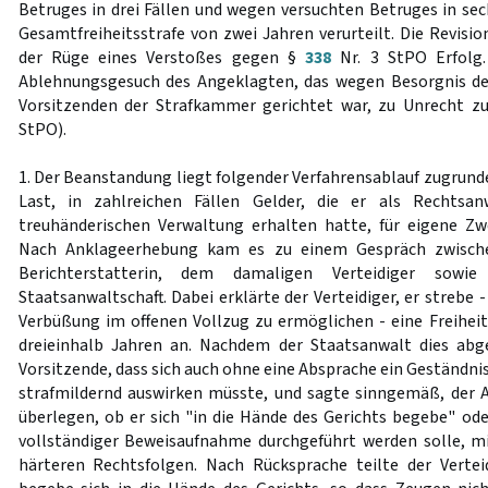
Betruges in drei Fällen und wegen versuchten Betruges in sec
Gesamtfreiheitsstrafe von zwei Jahren verurteilt. Die Revisi
der Rüge eines Verstoßes gegen §
338
Nr. 3 StPO Erfolg.
Ablehnungsgesuch des Angeklagten, das wegen Besorgnis d
Vorsitzenden der Strafkammer gerichtet war, zu Unrecht z
StPO).
1. Der Beanstandung liegt folgender Verfahrensablauf zugrund
Last, in zahlreichen Fällen Gelder, die er als Rechts
treuhänderischen Verwaltung erhalten hatte, für eigene Z
Nach Anklageerhebung kam es zu einem Gespräch zwische
Berichterstatterin, dem damaligen Verteidiger sow
Staatsanwaltschaft. Dabei erklärte der Verteidiger, er streb
Verbüßung im offenen Vollzug zu ermöglichen - eine Freiheit
dreieinhalb Jahren an. Nachdem der Staatsanwalt dies abge
Vorsitzende, dass sich auch ohne eine Absprache ein Geständni
strafmildernd auswirken müsste, und sagte sinngemäß, der 
überlegen, ob er sich "in die Hände des Gerichts begebe" od
vollständiger Beweisaufnahme durchgeführt werden solle, m
härteren Rechtsfolgen. Nach Rücksprache teilte der Vertei