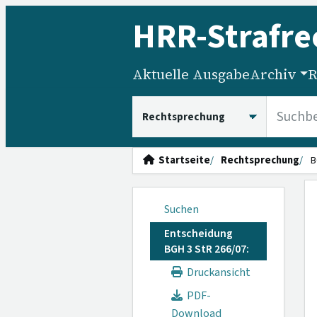
HRR
-Strafre
Aktuelle Ausgabe
Archiv
R
HRRS durchsuchen
Startseite
Rechtsprechung
B
Suchen
Entscheidung
BGH 3 StR 266/07:
Druckansicht
PDF-
Download