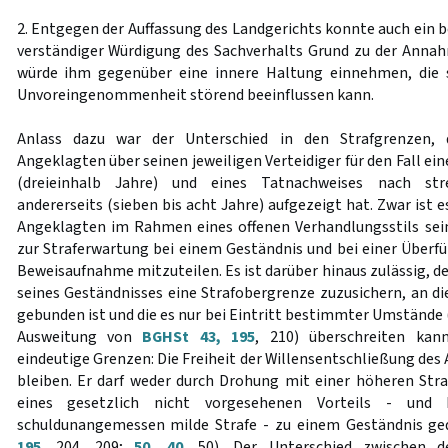
2. Entgegen der Auffassung des Landgerichts konnte auch ein 
verständiger Würdigung des Sachverhalts Grund zu der Anna
würde ihm gegenüber eine innere Haltung einnehmen, die s
Unvoreingenommenheit störend beeinflussen kann.
Anlass dazu war der Unterschied in den Strafgrenzen, 
Angeklagten über seinen jeweiligen Verteidiger für den Fall ei
(dreieinhalb Jahre) und eines Tatnachweises nach stre
andererseits (sieben bis acht Jahre) aufgezeigt hat. Zwar ist 
Angeklagten im Rahmen eines offenen Verhandlungsstils sei
zur Straferwartung bei einem Geständnis und bei einer Überf
Beweisaufnahme mitzuteilen. Es ist darüber hinaus zulässig, d
seines Geständnisses eine Strafobergrenze zuzusichern, an di
gebunden ist und die es nur bei Eintritt bestimmter Umstände 
Ausweitung von
BGHSt 43, 195
, 210) überschreiten kan
eindeutige Grenzen: Die Freiheit der Willensentschließung de
bleiben. Er darf weder durch Drohung mit einer höheren Str
eines gesetzlich nicht vorgesehenen Vorteils - und 
schuldunangemessen milde Strafe - zu einem Geständnis ge
195
, 204, 209;
50, 40
, 50). Der Unterschied zwischen 