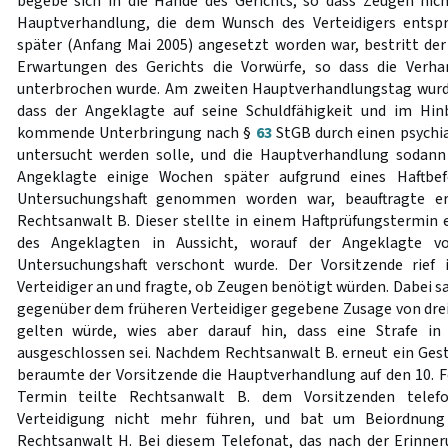
begebe sich in die Hände des Gerichts, so dass Zeugen nic
Hauptverhandlung, die dem Wunsch des Verteidigers entsp
später (Anfang Mai 2005) angesetzt worden war, bestritt d
Erwartungen des Gerichts die Vorwürfe, so dass die Verh
unterbrochen wurde. Am zweiten Hauptverhandlungstag wurde
dass der Angeklagte auf seine Schuldfähigkeit und im Hinb
kommende Unterbringung nach §
63
StGB durch einen psychi
untersucht werden solle, und die Hauptverhandlung sodan
Angeklagte einige Wochen später aufgrund eines Haftbe
Untersuchungshaft genommen worden war, beauftragte er
Rechtsanwalt B. Dieser stellte in einem Haftprüfungstermin 
des Angeklagten in Aussicht, worauf der Angeklagte v
Untersuchungshaft verschont wurde. Der Vorsitzende rief
Verteidiger an und fragte, ob Zeugen benötigt würden. Dabei s
gegenüber dem früheren Verteidiger gegebene Zusage von dre
gelten würde, wies aber darauf hin, dass eine Strafe in
ausgeschlossen sei. Nachdem Rechtsanwalt B. erneut ein Ges
beraumte der Vorsitzende die Hauptverhandlung auf den 10. F
Termin teilte Rechtsanwalt B. dem Vorsitzenden telefo
Verteidigung nicht mehr führen, und bat um Beiordnung 
Rechtsanwalt H. Bei diesem Telefonat, das nach der Erinne