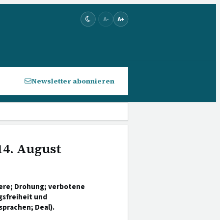
A-
A+
Newsletter abonnieren
14. August
ere; Drohung; verbotene
sfreiheit und
sprachen; Deal).