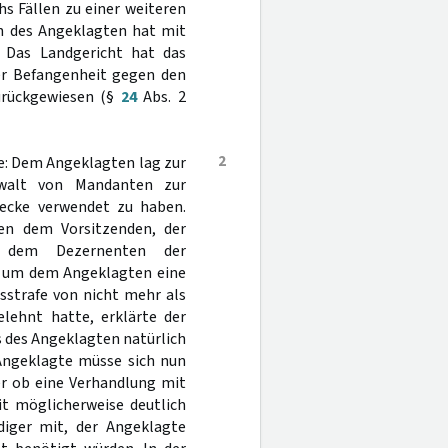
hs Fällen zu einer weiteren
on des Angeklagten hat mit
 Das Landgericht hat das
er Befangenheit gegen den
urückgewiesen (§
24
Abs. 2
2
e: Dem Angeklagten lag zur
anwalt von Mandanten zur
wecke verwendet zu haben.
n dem Vorsitzenden, der
ie dem Dezernenten der
e - um dem Angeklagten eine
sstrafe von nicht mehr als
lehnt hatte, erklärte der
s des Angeklagten natürlich
Angeklagte müsse sich nun
er ob eine Verhandlung mit
it möglicherweise deutlich
diger mit, der Angeklagte