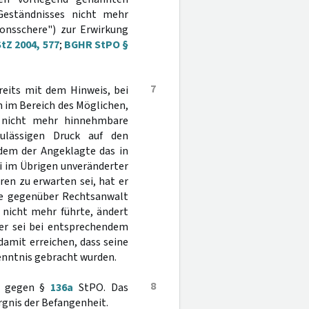
Geständnisses nicht mehr
ionsschere") zur Erwirkung
tZ 2004, 577
;
BGHR StPO §
7
reits mit dem Hinweis, bei
h im Bereich des Möglichen,
h nicht mehr hinnehmbare
lässigen Druck auf den
hdem der Angeklagte das in
ei im Übrigen unveränderter
ren zu erwarten sei, hat er
re gegenüber Rechtsanwalt
 nicht mehr führte, ändert
 er sei bei entsprechendem
 damit erreichen, dass seine
enntnis gebracht wurden.
8
oß gegen §
136a
StPO. Das
rgnis der Befangenheit.