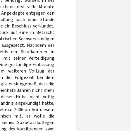
ht benötigt würden. In der
rechend erst viele Monate
er Angeklagte entgegen den
andlung nach einer Stunde
 ein Beschluss verkündet,
lick auf eine in Betracht
atrischen Sachverständigen
n ausgesetzt. Nachdem der
fehls der Strafkammer in
 mit seiner Verteidigung
eine geständige Einlassung
om weiteren Vollzug der
 in der Folgezeit bei dem
agte er sinngemäß, dass die
ieinhalb Jahren nicht mehr
 dieser Höhe nicht völlig
tändnis angekündigt hatte,
ebruar 2006 an. Vor diesem
nisch mit, er wolle die
seines Sozietätskollegen
rung des Vorsitzenden zwei