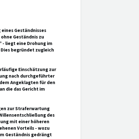
g eines Geständnisses
 ohne Geständnis zu
 - liegt eine Drohung im
 Dies begründet zugleich
orläufige Einschätzung zur
rung nach durchgeführter
, dem Angeklagten für den
an die das Gericht im
ngen zur Straferwartung
 Willensentschließung des
hung mit einer höheren
ehenen Vorteils - wozu
em Geständnis gedrängt