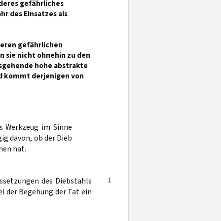
nderes gefährliches
hr des Einsatzes als
deren gefährlichen
nn sie nicht ohnehin zu den
usgehende hohe abstrakte
und kommt derjenigen von
es Werkzeug im Sinne
gig davon, ob der Dieb
hen hat.
1
aussetzungen des Diebstahls
bei der Begehung der Tat ein