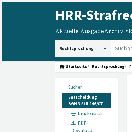
HRR
-Strafre
Aktuelle Ausgabe
Archiv
R
HRRS durchsuchen
Startseite
Rechtsprechung
B
Suchen
Entscheidung
BGH 3 StR 246/07:
Druckansicht
PDF-
Download