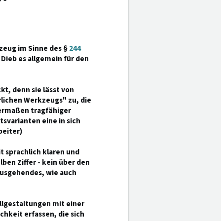
kzeug im Sinne des §
244
r Dieb es allgemein für den
ckt, denn sie lässt von
rlichen Werkzeugs" zu, die
hermaßen tragfähiger
svarianten eine in sich
eiter)
it sprachlich klaren und
en Ziffer - kein über den
ausgehendes, wie auch
allgestaltungen mit einer
hkeit erfassen, die sich