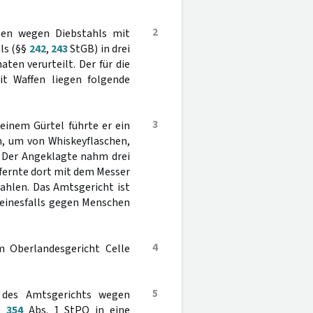
2
ten wegen Diebstahls mit
ls (§§
242
,
243
StGB) in drei
ten verurteilt. Der für die
t Waffen liegen folgende
3
einem Gürtel führte er ein
h, um von Whiskeyflaschen,
. Der Angeklagte nahm drei
tfernte dort mit dem Messer
zahlen. Das Amtsgericht ist
keinesfalls gegen Menschen
4
m Oberlandesgericht Celle
5
h des Amtsgerichts wegen
 §
354
Abs. 1 StPO in eine