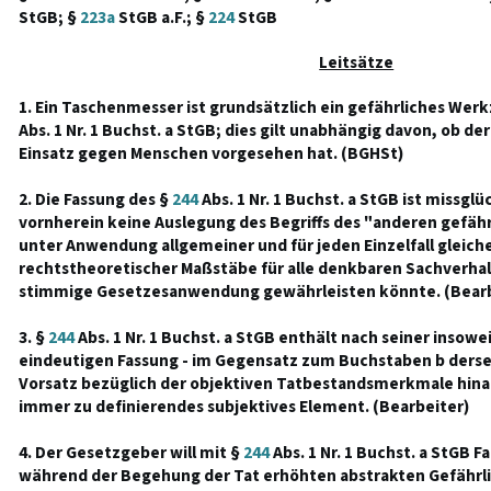
StGB; §
223a
StGB a.F.; §
224
StGB
Leitsätze
1. Ein Taschenmesser ist grundsätzlich ein gefährliches Wer
Abs. 1 Nr. 1 Buchst. a StGB; dies gilt unabhängig davon, ob de
Einsatz gegen Menschen vorgesehen hat. (BGHSt)
2. Die Fassung des §
244
Abs. 1 Nr. 1 Buchst. a StGB ist missglü
vornherein keine Auslegung des Begriffs des "anderen gefäh
unter Anwendung allgemeiner und für jeden Einzelfall gleic
rechtstheoretischer Maßstäbe für alle denkbaren Sachverhalt
stimmige Gesetzesanwendung gewährleisten könnte. (Bearb
3. §
244
Abs. 1 Nr. 1 Buchst. a StGB enthält nach seiner insowe
eindeutigen Fassung - im Gegensatz zum Buchstaben b derselb
Vorsatz bezüglich der objektiven Tatbestandsmerkmale hin
immer zu definierendes subjektives Element. (Bearbeiter)
4. Der Gesetzgeber will mit §
244
Abs. 1 Nr. 1 Buchst. a StGB F
während der Begehung der Tat erhöhten abstrakten Gefährlic