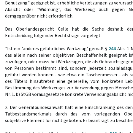
Benutzung" geeignet ist, erhebliche Verletzungen zu verursach
Absicht oder "Widmung", das Werkzeug auch gegen Men
demgegenüber nicht erforderlich.
Das Oberlandesgericht Celle hat die Sache deshalb de
Entscheidung folgender Rechtsfrage vorgelegt:
"Ist ein 'anderes gefährliches Werkzeug' gemäß §
244
Abs. 1 N
das allein nach seiner objektiven Beschaffenheit geeignet is
zuzufügen, oder muss bei Werkzeugen, die als Gebrauchsgegen
von Personen bestimmt sind, sondern jederzeit sozialadäqu
geführt werden können - wie etwa ein Taschenmesser - als s
des Täters hinzutreten eine generelle, vom konkreten Leb
Bestimmung des Werkzeuges zur Verwendung gegen Menschen
Nr. 1. b) StGB vorausgesetzte konkrete Verwendungsabsicht ni
2. Der Generalbundesanwalt hält eine Einschränkung des den 
Tatbestandsmerkmals durch das vom vorlegenden Oberl
subjektive Element für nicht geboten. Er beantragt zu beschli