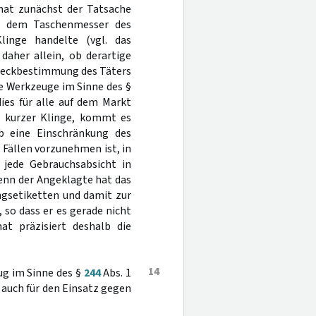
 hat zunächst der Tatsache
ei dem Taschenmesser des
linge handelte (vgl. das
 daher allein, ob derartige
weckbestimmung des Täters
e Werkzeuge im Sinne des §
dies für alle auf dem Markt
r kurzer Klinge, kommt es
b eine Einschränkung des
Fällen vorzunehmen ist, in
jede Gebrauchsabsicht in
denn der Angeklagte hat das
ngsetiketten und damit zur
 so dass er es gerade nicht
at präzisiert deshalb die
14
ug im Sinne des §
244
Abs. 1
n auch für den Einsatz gegen