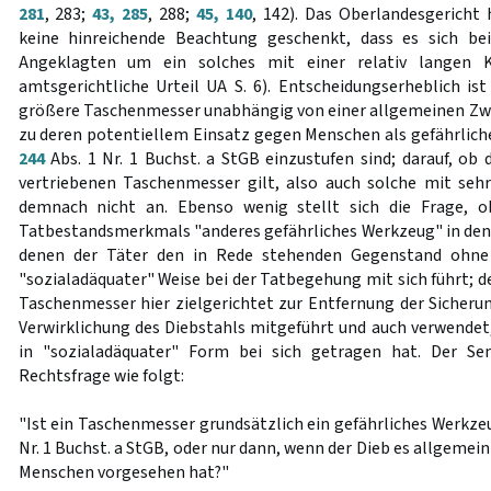
281
, 283;
43, 285
, 288;
45, 140
, 142). Das Oberlandesgericht
keine hinreichende Beachtung geschenkt, dass es sich b
Angeklagten um ein solches mit einer relativ langen K
amtsgerichtliche Urteil UA S. 6). Entscheidungserheblich ist
größere Taschenmesser unabhängig von einer allgemeinen Z
zu deren potentiellem Einsatz gegen Menschen als gefährlich
244
Abs. 1 Nr. 1 Buchst. a StGB einzustufen sind; darauf, ob 
vertriebenen Taschenmesser gilt, also auch solche mit seh
demnach nicht an. Ebenso wenig stellt sich die Frage, o
Tatbestandsmerkmals "anderes gefährliches Werkzeug" in den 
denen der Täter den in Rede stehenden Gegenstand ohne 
"sozialadäquater" Weise bei der Tatbegehung mit sich führt; 
Taschenmesser hier zielgerichtet zur Entfernung der Sicheru
Verwirklichung des Diebstahls mitgeführt und auch verwendet,
in "sozialadäquater" Form bei sich getragen hat. Der Sen
Rechtsfrage wie folgt:
"Ist ein Taschenmesser grundsätzlich ein gefährliches Werkze
Nr. 1 Buchst. a StGB, oder nur dann, wenn der Dieb es allgemei
Menschen vorgesehen hat?"