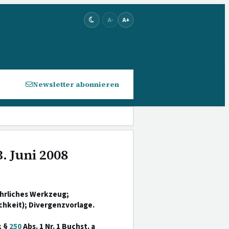
A-
A+
Newsletter abonnieren
. Juni 2008
ährliches Werkzeug;
chkeit); Divergenzvorlage.
; §
250
Abs. 1 Nr. 1 Buchst. a