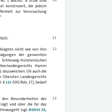
10
Nr. 1 Buchst. a StGB sind
el konstruiert, die jedoch
fenheit zur Verursachung
"
11
füllt.
12
eklagten nicht wie von ihm
wägungen der genannten
Schleswig-Holsteinischen
 Oberlandesgerichts Hamm
0
) abzuweichen. Ob auch die
n Obersten Landesgerichts
l. §
121
GVG Rdn. 17), bedarf
13
e den Besonderheiten des
rägt und über die für das
hinausgeht (vgl.
BGHSt 25,