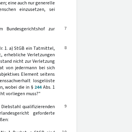
en; eine auch nur generelle
schen einzusetzen, sei
7
m Bundesgerichtshof zur
8
r. 1. a) StGB ein Tatmittel,
t, erhebliche Verletzungen
stand nicht zur Verletzung
at von jedermann bei sich
ubjektives Element seitens
enssachverhalt losgelöste
, wobei die in §
244
Abs. 1
cht vorliegen muss?"
9
Diebstahl qualifizierenden
andesgericht geforderte
eßen: