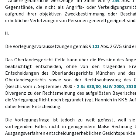
"'Andere gefährliche Werkzeuge' im Sinne von §
244
Abs. 1 
Gegenstände, die nicht als Angriffs- oder Verteidigungsmitt
aufgrund ihrer objektiven Zweckbestimmung oder Beschaf
erheblicher Verletzungen von Personen generell geeignet sind.
II.
Die Vorlegungsvoraussetzungen gemäß §
121
Abs. 2 GVG sind er
Das Oberlandesgericht Celle kann über die Revision des Ang
beabsichtigt entscheiden, ohne von den tragenden Er
Entscheidungen des Oberlandesgerichts München und des 
Oberlandesgerichts sowie von der Rechtsauffassung des
(Beschl. vom 7. September 2000 -
2 Ss 638/00
,
NJW 2000, 351
Divergenz zu der Rechtsmeinung des aufgelösten Bayerische
die Vorlegungspflicht noch begründet (vgl. Hannich in KK 5. Auf
daher keiner Entscheidung.
Die Vorlegungsfrage ist jedoch zu weit gefasst, weil si
vorliegenden Falles nicht in genügendem Maße Rechnung t
Ausgangsverfahren entscheidungserheblichen Gesichtspunkte 