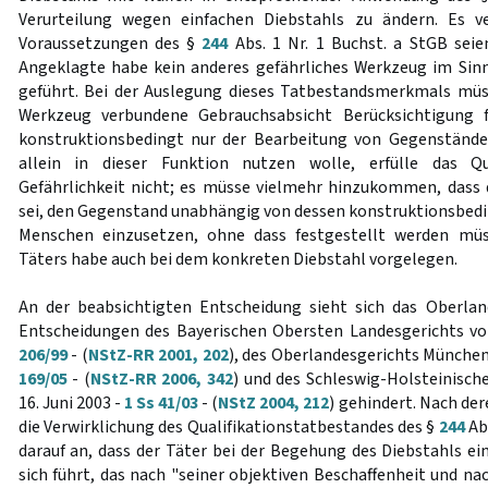
Verurteilung wegen einfachen Diebstahls zu ändern. Es ver
Voraussetzungen des §
244
Abs. 1 Nr. 1 Buchst. a StGB seie
Angeklagte habe kein anderes gefährliches Werkzeug im Sinne 
geführt. Bei der Auslegung dieses Tatbestandsmerkmals mü
Werkzeug verbundene Gebrauchsabsicht Berücksichtigung f
konstruktionsbedingt nur der Bearbeitung von Gegenstände
allein in dieser Funktion nutzen wolle, erfülle das Qu
Gefährlichkeit nicht; es müsse vielmehr hinzukommen, dass 
sei, den Gegenstand unabhängig von dessen konstruktionsbed
Menschen einzusetzen, ohne dass festgestellt werden müss
Täters habe auch bei dem konkreten Diebstahl vorgelegen.
An der beabsichtigten Entscheidung sieht sich das Oberlan
Entscheidungen des Bayerischen Obersten Landesgerichts vo
206/99
- (
NStZ-RR 2001, 202
), des Oberlandesgerichts München
169/05
- (
NStZ-RR 2006, 342
) und des Schleswig-Holsteinisc
16. Juni 2003 -
1 Ss 41/03
- (
NStZ 2004, 212
) gehindert. Nach de
die Verwirklichung des Qualifikationstatbestandes des §
244
Abs
darauf an, dass der Täter bei der Begehung des Diebstahls ei
sich führt, das nach "seiner objektiven Beschaffenheit und na