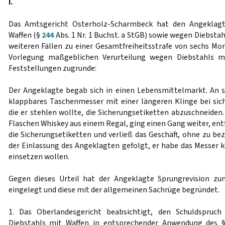
I.
Das Amtsgericht Osterholz-Scharmbeck hat den Angeklag
Waffen (§
244
Abs. 1 Nr. 1 Buchst. a StGB) sowie wegen Diebstah
weiteren Fällen zu einer Gesamtfreiheitsstrafe von sechs Mona
Vorlegung maßgeblichen Verurteilung wegen Diebstahls mi
Feststellungen zugrunde:
Der Angeklagte begab sich in einen Lebensmittelmarkt. An s
klappbares Taschenmesser mit einer längeren Klinge bei sic
die er stehlen wollte, die Sicherungsetiketten abzuschneiden
Flaschen Whiskey aus einem Regal, ging einen Gang weiter, en
die Sicherungsetiketten und verließ das Geschäft, ohne zu be
der Einlassung des Angeklagten gefolgt, er habe das Messer 
einsetzen wollen.
Gegen dieses Urteil hat der Angeklagte Sprungrevision zu
eingelegt und diese mit der allgemeinen Sachrüge begründet.
1. Das Oberlandesgericht beabsichtigt, den Schuldspruc
Diebstahls mit Waffen in entsprechender Anwendung des