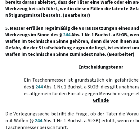
bereits daraus ableitet, dass der Täter eine Waffe oder ein a
Werkzeug bei sich führt, weil in diesen Fällen die latente Gefa
Nötigungsmittel besteht. (Bearbeiter)
5. Messer erfüllen regelmäßig die Voraussetzungen eines an
Werkzeugs im Sinne des §
244
Abs. 1 Nr. 1 Buchst. a StGB, we
Waffen im technischen Sinne gehören, denn die von ihnen a
Gefahr, die der Strafschärfung zugrunde liegt, ist evident 
Waffen im technischen Sinne zumindest nahe. (Bearbeiter)
Entscheidungstenor
Ein Taschenmesser ist grundsätzlich ein gefährlich
des §
244
Abs. 1 Nr. 1 Buchst. a StGB; dies gilt unabhän
es allgemein für den Einsatz gegen Menschen vorgese
Gründe
Die Vorlegungssache betrifft die Frage, ob der Täter die Vor
mit Waffen (§
244
Abs. 1 Nr. 1 Buchst. a StGB) erfüllt, wenn er 
Taschenmesser bei sich führt.