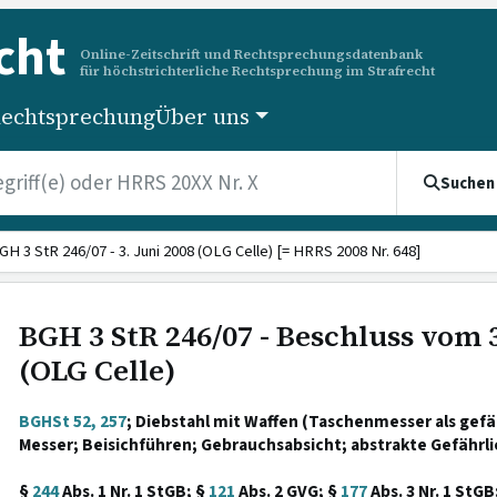
cht
Online-Zeitschrift und Rechtsprechungsdatenbank
für höchstrichterliche Rechtsprechung im Strafrecht
echtsprechung
Über uns
Suchen
GH 3 StR 246/07 - 3. Juni 2008 (OLG Celle) [= HRRS 2008 Nr. 648]
BGH 3 StR 246/07 - Beschluss vom 3
(OLG Celle)
BGHSt 52, 257
; Diebstahl mit Waffen (Taschenmesser als gef
Messer; Beisichführen; Gebrauchsabsicht; abstrakte Gefährli
§
244
Abs. 1 Nr. 1 StGB; §
121
Abs. 2 GVG; §
177
Abs. 3 Nr. 1 StGB