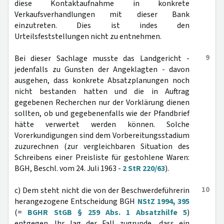
diese Kontaktaufnahme in konkrete
Verkaufsverhandlungen mit dieser Bank
einzutreten. Dies ist indes den
Urteilsfeststellungen nicht zu entnehmen.
9
Bei dieser Sachlage musste das Landgericht -
jedenfalls zu Gunsten der Angeklagten - davon
ausgehen, dass konkrete Absatzplanungen noch
nicht bestanden hatten und die in Auftrag
gegebenen Recherchen nur der Vorklärung dienen
sollten, ob und gegebenenfalls wie der Pfandbrief
hätte verwertet werden können. Solche
Vorerkundigungen sind dem Vorbereitungsstadium
zuzurechnen (zur vergleichbaren Situation des
Schreibens einer Preisliste für gestohlene Waren:
BGH, Beschl. vom 24. Juli 1963 -
2 StR 220/63
).
10
c) Dem steht nicht die von der Beschwerdeführerin
herangezogene Entscheidung BGH
NStZ 1994, 395
(=
BGHR StGB § 259 Abs. 1 Absatzhilfe 5
)
entgegen. Ihr lag der Fall zugrunde, dass ein