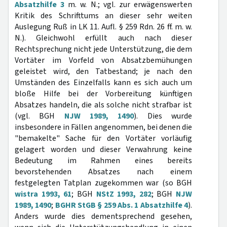
Absatzhilfe 3
m. w. N.; vgl. zur erwägenswerten
Kritik des Schrifttums an dieser sehr weiten
Auslegung Ruß in LK 11. Aufl. § 259 Rdn. 26 ff. m. w.
N.). Gleichwohl erfüllt auch nach dieser
Rechtsprechung nicht jede Unterstützung, die dem
Vortäter im Vorfeld von Absatzbemühungen
geleistet wird, den Tatbestand; je nach den
Umständen des Einzelfalls kann es sich auch um
bloße Hilfe bei der Vorbereitung künftigen
Absatzes handeln, die als solche nicht strafbar ist
(vgl. BGH
NJW 1989, 1490
). Dies wurde
insbesondere in Fällen angenommen, bei denen die
"bemakelte" Sache für den Vortäter vorläufig
gelagert worden und dieser Verwahrung keine
Bedeutung im Rahmen eines bereits
bevorstehenden Absatzes nach einem
festgelegten Tatplan zugekommen war (so BGH
wistra 1993, 61
; BGH
NStZ 1993, 282
; BGH
NJW
1989, 1490
;
BGHR StGB § 259 Abs. 1 Absatzhilfe 4
).
Anders wurde dies dementsprechend gesehen,