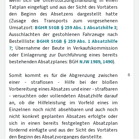
wenn sich die Unterstützungshandlung in einen
Tatplan eingefügt und aus der Sicht des Vortäters
den Beginn des Absetzens dargestellt hatte
(Zusage des Transports zum vorgesehenen
Umsatzort:
BGHR StGB § 259 Abs. 1 Absatzhilfe 3
;
Ausschlachten der gestohlenen Fahrzeuge nach
Bestellliste:
BGHR StGB § 259 Abs. 1 Absatzhilfe
7
; Übernahme der Beute in Verkaufskommission
oder Einlagerung zur Durchführung eines bereits
bestehenden Absatzplanes: BGH
NJW 1989, 1490
).
6
Somit kommt es für die Abgrenzung zwischen
einer - straflosen - Hilfe bei der bloßen
Vorbereitung eines Absatzes und einer - strafbaren
- versuchten oder vollendeten Absatzhilfe darauf
an, ob die Hilfeleistung im Vorfeld eines im
Einzelnen noch nicht absehbaren und auch noch
nicht konkret geplanten Absatzes erfolgte oder
sich in einen bereits festgelegten Absatzplan
fördernd einfügte und aus der Sicht des Vortäters
den Beginn des Absatzvorganges darstellte.