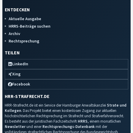
ENTDECKEN
Aktuelle Ausgabe
HRRS-Beiträge suchen
Archiv
Rechtsprechung
TEILEN
LinkedIn
Xing
Facebook
HRR-STRAFRECHT.DE
HRR-Strafrecht.de ist ein Service der Hamburger Anwaltskanzlei
Strate und
Kollegen
. Das Projekt bietet einen kostenlosen Zugang zur aktuellen
höchstrichterlichen Rechtsprechung im Strafrecht und Strafverfahrensrecht.
Es besteht aus der juristischen Fachzeitschrift
HRRS
, einem monatlichen
Newsletter
und einer
Rechtsprechungs-Datenbank
mit der
vollständigen strafrechtlichen Rechtsprechung des Bundesgerichtshofs