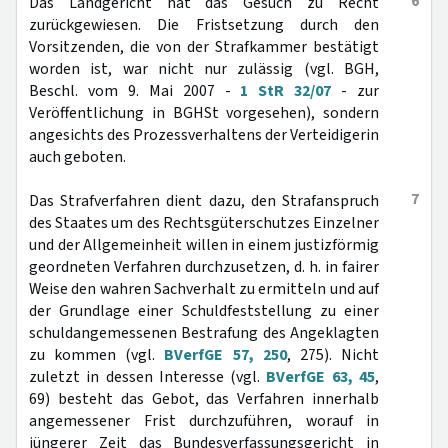
6
Das Landgericht hat das Gesuch zu Recht
zurückgewiesen. Die Fristsetzung durch den
Vorsitzenden, die von der Strafkammer bestätigt
worden ist, war nicht nur zulässig (vgl. BGH,
Beschl. vom 9. Mai 2007 -
1 StR 32/07
- zur
Veröffentlichung in BGHSt vorgesehen), sondern
angesichts des Prozessverhaltens der Verteidigerin
auch geboten.
7
Das Strafverfahren dient dazu, den Strafanspruch
des Staates um des Rechtsgüterschutzes Einzelner
und der Allgemeinheit willen in einem justizförmig
geordneten Verfahren durchzusetzen, d. h. in fairer
Weise den wahren Sachverhalt zu ermitteln und auf
der Grundlage einer Schuldfeststellung zu einer
schuldangemessenen Bestrafung des Angeklagten
zu kommen (vgl.
BVerfGE 57, 250
, 275). Nicht
zuletzt in dessen Interesse (vgl.
BVerfGE 63, 45
,
69) besteht das Gebot, das Verfahren innerhalb
angemessener Frist durchzuführen, worauf in
jüngerer Zeit das Bundesverfassungsgericht in