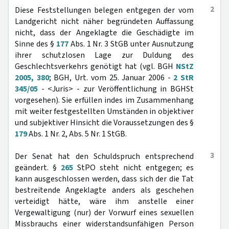
2
Diese Feststellungen belegen entgegen der vom
Landgericht nicht näher begründeten Auffassung
nicht, dass der Angeklagte die Geschädigte im
Sinne des §
177
Abs. 1 Nr. 3 StGB unter Ausnutzung
ihrer schutzlosen Lage zur Duldung des
Geschlechtsverkehrs genötigt hat (vgl. BGH
NStZ
2005, 380
; BGH, Urt. vom 25. Januar 2006 -
2 StR
345/05
- <Juris> - zur Veröffentlichung in BGHSt
vorgesehen). Sie erfüllen indes im Zusammenhang
mit weiter festgestellten Umständen in objektiver
und subjektiver Hinsicht die Voraussetzungen des §
179
Abs. 1 Nr. 2, Abs. 5 Nr. 1 StGB.
3
Der Senat hat den Schuldspruch entsprechend
geändert. §
265
StPO steht nicht entgegen; es
kann ausgeschlossen werden, dass sich der die Tat
bestreitende Angeklagte anders als geschehen
verteidigt hätte, wäre ihm anstelle einer
Vergewaltigung (nur) der Vorwurf eines sexuellen
Missbrauchs einer widerstandsunfähigen Person