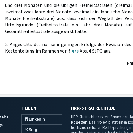
und drei Monaten und die übrigen Freiheitsstrafen (dreima
zweimal zwei Jahre drei Monate, zweimal ein Jahr zehn Monat
Monate Freiheitsstrafe) aus, dass sich der Wegfall der Verur
Urteilsgründe (Freiheitsstrafe ein Jahr drei Monate) au
Gesamtfreiheitsstrafe ausgewirkt hätte.
2. Angesichts des nur sehr geringen Erfolgs der Revision des
Kostenteilung im Rahmen von §
473
Abs. 4 StPO aus.
HR
TEILEN
HRR-STRAFRECHT.DE
sgabe
HRR-Strafrecht.de ist ein Service der
LinkedIn
Kollegen
. Das Projekt bietet einen k
ge
höchstrichterlichen Rechtsprechung im 
Xing
aus der juristischen Fachzeitschrift
HR