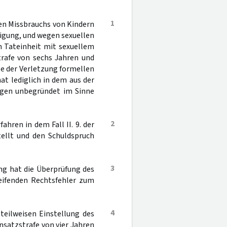
1
en Missbrauchs von Kindern
ltigung, und wegen sexuellen
in Tateinheit mit sexuellem
trafe von sechs Jahren und
ge der Verletzung formellen
t lediglich in dem aus der
rigen unbegründet im Sinne
2
hren in dem Fall II. 9. der
tellt und den Schuldspruch
3
ng hat die Überprüfung des
reifenden Rechtsfehler zum
4
teilweisen Einstellung des
insatzstrafe von vier Jahren