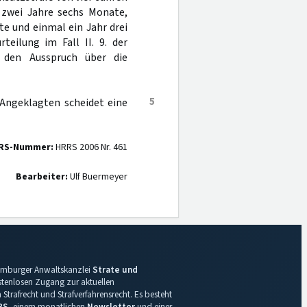
l zwei Jahre sechs Monate,
e und einmal ein Jahr drei
teilung im Fall II. 9. der
f den Ausspruch über die
5
 Angeklagten scheidet eine
RS-Nummer:
HRRS 2006 Nr. 461
Bearbeiter:
Ulf Buermeyer
 Hamburger Anwaltskanzlei
Strate und
ostenlosen Zugang zur aktuellen
Strafrecht und Strafverfahrensrecht. Es besteht
RS
, einem monatlichen
Newsletter
und einer