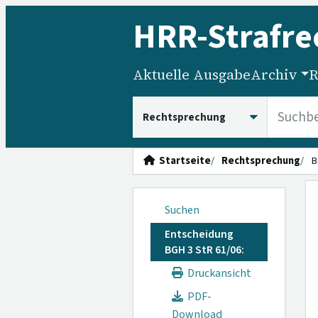
HRR
-Strafre
Aktuelle Ausgabe
Archiv
R
HRRS durchsuchen
Startseite
Rechtsprechung
B
Suchen
Entscheidung
BGH 3 StR 61/06:
Druckansicht
PDF-
Download