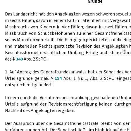
Gründe
Das Landgericht hat den Angeklagten wegen schweren sexuell
in sechs Fällen, davon in einem Fall in Tateinheit mit Vergewa
Missbrauchs von Kindern in vier Fällen, davon in zwei Fällen 
Missbrauch von Schutzbefohlenen zu einer Gesamtfreiheitss
sechs Monaten verurteilt. Die hiergegen gerichtete, auf die Rü
und materiellen Rechts gestützte Revision des Angeklagten ha
Beschlussformel ersichtlichen Umfang Erfolg und ist im Üb
des §
349
Abs. 2 StPO.
1. Auf Antrag des Generalbundesanwalts hat der Senat das Verfa
Urteilsgründe gemäß §
154
Abs. 1 Nr. 1, Abs. 2 StPO einges
entsprechend geändert.
In dem durch die Verfahrensbeschränkung geschaffenen Umfa
Urteils aufgrund der Revisionsrechtfertigung keinen durchg
Nachteil des Angeklagten ergeben.
Der Ausspruch über die Gesamtfreiheitsstrafe bleibt von der 
Verfahrens unberührt. Der Senat schließt im Hinblick auf die E