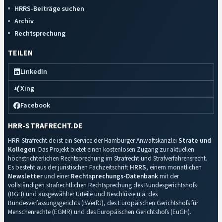
HRRS-Beiträge suchen
Archiv
Rechtsprechung
TEILEN
LinkedIn
Xing
Facebook
HRR-STRAFRECHT.DE
HRR-Strafrecht.de ist ein Service der Hamburger Anwaltskanzlei
Strate und
Kollegen
. Das Projekt bietet einen kostenlosen Zugang zur aktuellen
höchstrichterlichen Rechtsprechung im Strafrecht und Strafverfahrensrecht.
Es besteht aus der juristischen Fachzeitschrift
HRRS
, einem monatlichen
Newsletter
und einer
Rechtsprechungs-Datenbank
mit der
vollständigen strafrechtlichen Rechtsprechung des Bundesgerichtshofs
(BGH) und ausgewählter Urteile und Beschlüsse u.a. des
Bundesverfassungsgerichts (BVerfG), des Europäischen Gerichtshofs für
Menschenrechte (EGMR) und des Europäischen Gerichtshofs (EuGH).