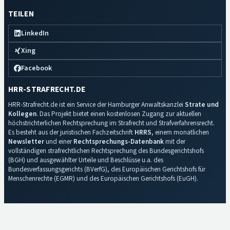
TEILEN
LinkedIn
Xing
Facebook
HRR-STRAFRECHT.DE
HRR-Strafrecht.de ist ein Service der Hamburger Anwaltskanzlei
Strate und
Kollegen
. Das Projekt bietet einen kostenlosen Zugang zur aktuellen
höchstrichterlichen Rechtsprechung im Strafrecht und Strafverfahrensrecht.
Es besteht aus der juristischen Fachzeitschrift
HRRS
, einem monatlichen
Newsletter
und einer
Rechtsprechungs-Datenbank
mit der
vollständigen strafrechtlichen Rechtsprechung des Bundesgerichtshofs
(BGH) und ausgewählter Urteile und Beschlüsse u.a. des
Bundesverfassungsgerichts (BVerfG), des Europäischen Gerichtshofs für
Menschenrechte (EGMR) und des Europäischen Gerichtshofs (EuGH).
Impressum
·
Datenschutz