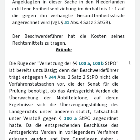
Angeklagten in dieser Sache in den Niederlanden
erlittene Freiheitsentziehung im Verhältnis 1 : 1 auf
die gegen ihn verhängte Gesamtfreiheitsstrafe
angerechnet wird (vgl. §
51
Abs. 4 Satz 2 StGB).
Der Beschwerdeführer hat die Kosten seines
Rechtsmittels zu tragen.
Gründe
1
Die Rüge der "Verletzung der §§
100 a
,
100 b
StPO"
ist bereits unzulässig; denn der Beschwerdeführer
trägt entgegen §
344
Abs. 2 Satz 2 StPO nicht die
Verfahrenstatsachen vor, die der Senat für die
Prüfung benötigt, ob das Amtsgericht Verden die
Überwachung der Mobiltelefone, auf deren
Ergebnisse sich die Überzeugungsbildung des
Landgerichts unter anderem stützt, tatsächlich
unter Verstoß gegen §
100 a
StPO angeordnet
hatte. Da die entsprechenden Beschlüsse des
Amtsgerichts Verden in vorliegendem Verfahren
erlassen wurden und ihre Grundlagen daher -