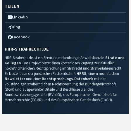
TEILEN
LinkedIn
Xing
Facebook
HRR-STRAFRECHT.DE
HRR-Strafrecht.de ist ein Service der Hamburger Anwaltskanzlei
Strate und
Kollegen
. Das Projekt bietet einen kostenlosen Zugang zur aktuellen
höchstrichterlichen Rechtsprechung im Strafrecht und Strafverfahrensrecht.
Es besteht aus der juristischen Fachzeitschrift
HRRS
, einem monatlichen
Newsletter
und einer
Rechtsprechungs-Datenbank
mit der
vollständigen strafrechtlichen Rechtsprechung des Bundesgerichtshofs
(BGH) und ausgewählter Urteile und Beschlüsse u.a. des
Bundesverfassungsgerichts (BVerfG), des Europäischen Gerichtshofs für
Menschenrechte (EGMR) und des Europäischen Gerichtshofs (EuGH).
Impressum
·
Datenschutz