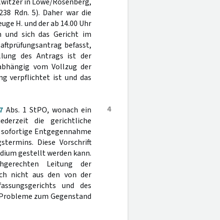
llwitzer in Löwe/Rosenberg,
238 Rdn. 5). Daher war die
ge H. und der ab 14.00 Uhr
n und sich das Gericht im
ftprüfungsantrag befasst,
ellung des Antrags ist der
nabhängig vom Vollzug der
g verpflichtet ist und das
4
7
Abs. 1 StPO, wonach ein
ederzeit die gerichtliche
uf sofortige Entgegennahme
termins. Diese Vorschrift
tadium gestellt werden kann.
hgerechten Leitung der
uch nicht aus den von der
fassungsgerichts und des
nd Probleme zum Gegenstand