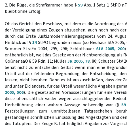
2. Die Rüge, die Strafkammer habe §
59
Abs. 1 Satz 1 StPO nF 
bleibt ohne Erfolg.
Ob das Gericht den Beschluss, mit dem es die Anordnung des V
der Vereidigung eines Zeugen abzusehen, auch noch nach de
durch das Erste Justizmodernisierungsgesetz vom 24. Augus
Hinblick auf §
34
StPO begründen muss (so Neuhaus StV 2005, 47
Sommer StraFo 2004, 295, 296; Schlothauer
StV 2005, 200
)
entbehrlich ist, weil das Gesetz von der Nichtvereidigung als 
Goßner aaO § 59 Rdn. 11; Müller
JR 2005, 78
, 80; Schuster StV 2
Senat nicht zu entscheiden. Selbst wenn man eine Begründun
Urteil auf der fehlenden Begründung der Entscheidung, den
lassen, nicht beruhen. Denn es ist auszuschließen, dass der 
und unter Eid andere, für das Urteil wesentliche Angaben gem
2005, 506
). Die gesetzlichen Voraussetzungen für eine Vereid
diese offensichtlich weder wegen ausschlaggebender Bedeu
Herbeiführung einer wahren Aussage notwendig war (§
59
Feststellungen zum unmittelbaren Tatgeschehen beru
geständigen schriftlichen Einlassung des Angeklagten und d
des Tatopfers. Der Zeuge K. hat lediglich Angaben zur Vorgesc