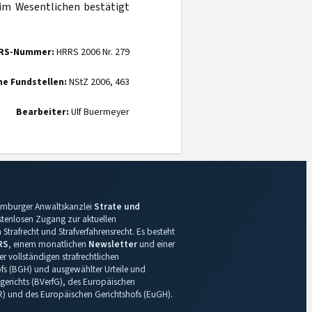
im Wesentlichen bestätigt
RS-Nummer:
HRRS 2006 Nr. 279
ne Fundstellen:
NStZ 2006, 463
Bearbeiter:
Ulf Buermeyer
 Hamburger Anwaltskanzlei
Strate und
ostenlosen Zugang zur aktuellen
Strafrecht und Strafverfahrensrecht. Es besteht
RS
, einem monatlichen
Newsletter
und einer
r vollständigen strafrechtlichen
s (BGH) und ausgewählter Urteile und
gerichts (BVerfG), des Europäischen
R) und des Europäischen Gerichtshofs (EuGH).