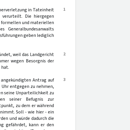
1
erverletzung in Tateinheit
 verurteilt. Die hiergegen
g formellen und materiellen
es Generalbundesanwalts
sführungen geben lediglich
2
ündet, weil das Landgericht
ammer wegen Besorgnis der
 hat.
3
g angekündigten Antrag auf
00 Uhr entgegen zu nehmen,
n seine Unparteilichkeit zu
 seiner Befugnis zur
tpunkt, zu dem er während
mmt. Soll - wie hier - ein
rden und würde dadurch die
ng gefährdet, kann er den