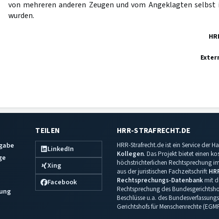
von mehreren anderen Zeugen und vom Angeklagten selbst 
wurden.
HR
Exter
TEILEN
HRR-STRAFRECHT.DE
sgabe
HRR-Strafrecht.de ist ein Service der
LinkedIn
Kollegen
. Das Projekt bietet einen k
ge
höchstrichterlichen Rechtsprechung im 
Xing
aus der juristischen Fachzeitschrift
HR
Rechtsprechungs-Datenbank
mit de
Facebook
Rechtsprechung des Bundesgerichtshof
ung
Beschlüsse u.a. des Bundesverfassungs
Gerichtshofs für Menschenrechte (EGM