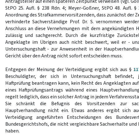
Antragsteller auf einen späteren Zeitpunkt verweisen (vgl. Go
StPO 25. Aufl. § 238 Rdn. 4; Meyer-Goßner, StPO 48. Aufl. § 
Anordnung des Strafkammervorsitzenden, dass zunächst der Zeu
verhinderte Sachverständige Prof. Dr. S. vernommen werde
Anschluss an diese Vernehmungen mit dem angekündigten Ha
zulässig und sachgerecht. Durch die kurzfristige Zurückst
Angeklagte im Übrigen auch nicht beschwert, weil er - u
Untersuchungshaft - zur Anwesenheit in der Hauptverhandlun
Gericht über den Antrag nicht sofort entscheiden muss.
Entgegen der Meinung der Verteidigung ergibt sich aus §
11
Beschuldigter, der sich in Untersuchungshaft befindet, j
Haftprüfung beantragen kann, kein Recht des Angeklagten a
eines Haftprüfungsantrags während eines Hauptverhandlungs
regelt lediglich, dass ein solcher Antrag in jedem Verfahrenss
Sie schränkt die Befugnis des Vorsitzenden zur sac
Hauptverhandlung nicht ein. Etwas anderes ergibt sich a
Verteidigung angeführten Entscheidungen des Bundesver
Bundesgerichtshofs, die nicht vergleichbare Sachverhalte u
haben.