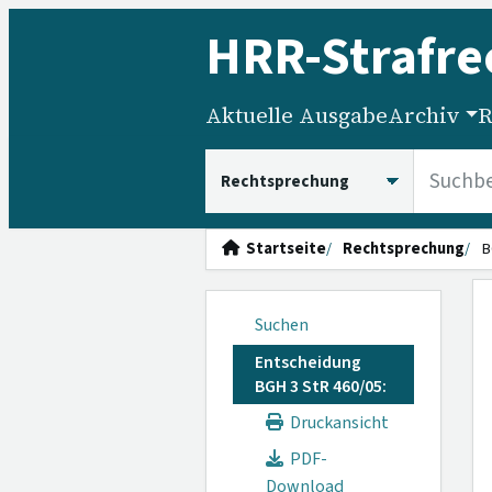
HRR
-Strafre
Aktuelle Ausgabe
Archiv
R
HRRS durchsuchen
Startseite
Rechtsprechung
B
Suchen
Entscheidung
BGH 3 StR 460/05:
Druckansicht
PDF-
Download