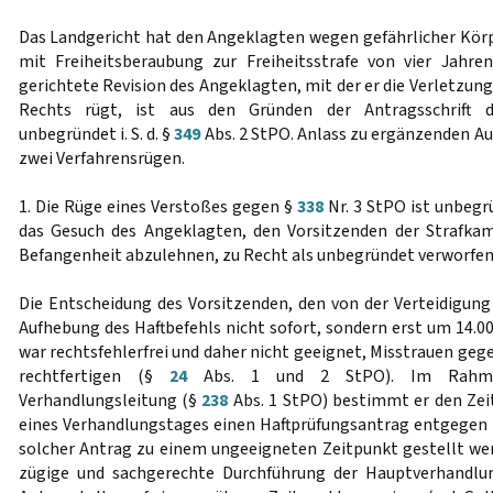
Das Landgericht hat den Angeklagten wegen gefährlicher Körp
mit Freiheitsberaubung zur Freiheitsstrafe von vier Jahren
gerichtete Revision des Angeklagten, mit der er die Verletzun
Rechts rügt, ist aus den Gründen der Antragsschrift d
unbegründet i. S. d. §
349
Abs. 2 StPO. Anlass zu ergänzenden Au
zwei Verfahrensrügen.
1. Die Rüge eines Verstoßes gegen §
338
Nr. 3 StPO ist unbegr
das Gesuch des Angeklagten, den Vorsitzenden der Strafk
Befangenheit abzulehnen, zu Recht als unbegründet verworfen
Die Entscheidung des Vorsitzenden, den von der Verteidigun
Aufhebung des Haftbefehls nicht sofort, sondern erst um 14.
war rechtsfehlerfrei und daher nicht geeignet, Misstrauen gege
rechtfertigen (§
24
Abs. 1 und 2 StPO). Im Rahmen
Verhandlungsleitung (§
238
Abs. 1 StPO) bestimmt er den Zei
eines Verhandlungstages einen Haftprüfungsantrag entgegen ni
solcher Antrag zu einem ungeeigneten Zeitpunkt gestellt we
zügige und sachgerechte Durchführung der Hauptverhandlu