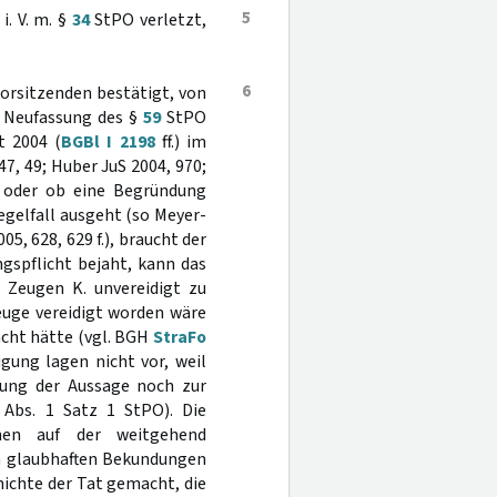
5
i. V. m. §
34
StPO verletzt,
6
orsitzenden bestätigt, von
r Neufassung des §
59
StPO
t 2004 (
BGBl I 2198
ff.) im
, 49; Huber JuS 2004, 970;
 oder ob eine Begründung
Regelfall ausgeht (so Meyer-
005, 628, 629 f.), braucht der
gspflicht bejaht, kann das
 Zeugen K. unvereidigt zu
Zeuge vereidigt worden wäre
acht hätte (vgl. BGH
StraFo
igung lagen nicht vor, weil
tung der Aussage noch zur
Abs. 1 Satz 1 StPO). Die
hen auf der weitgehend
en glaubhaften Bekundungen
hichte der Tat gemacht, die