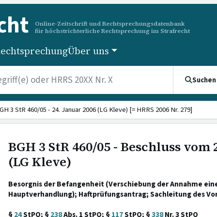
cht
Online-Zeitschrift und Rechtsprechungsdatenbank
für höchstrichterliche Rechtsprechung im Strafrecht
echtsprechung
Über uns
Suchen
GH 3 StR 460/05 - 24. Januar 2006 (LG Kleve) [= HRRS 2006 Nr. 279]
BGH 3 StR 460/05 - Beschluss vom 
(LG Kleve)
Besorgnis der Befangenheit (Verschiebung der Annahme ein
Hauptverhandlung); Haftprüfungsantrag; Sachleitung des Vo
§
24
StPO; §
238
Abs. 1 StPO; §
117
StPO; §
338
Nr. 3 StPO