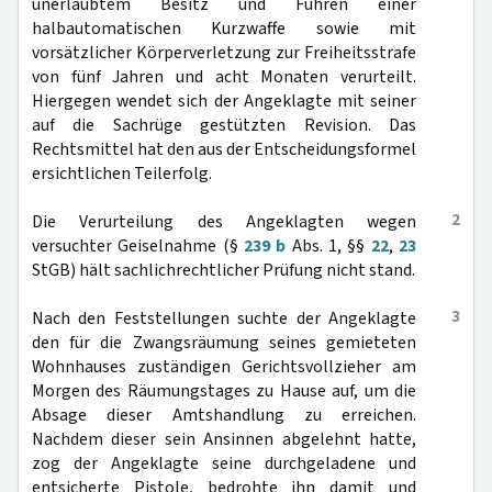
unerlaubtem Besitz und Führen einer
halbautomatischen Kurzwaffe sowie mit
vorsätzlicher Körperverletzung zur Freiheitsstrafe
von fünf Jahren und acht Monaten verurteilt.
Hiergegen wendet sich der Angeklagte mit seiner
auf die Sachrüge gestützten Revision. Das
Rechtsmittel hat den aus der Entscheidungsformel
ersichtlichen Teilerfolg.
2
Die Verurteilung des Angeklagten wegen
versuchter Geiselnahme (§
239 b
Abs. 1, §§
22
,
23
StGB) hält sachlichrechtlicher Prüfung nicht stand.
3
Nach den Feststellungen suchte der Angeklagte
den für die Zwangsräumung seines gemieteten
Wohnhauses zuständigen Gerichtsvollzieher am
Morgen des Räumungstages zu Hause auf, um die
Absage dieser Amtshandlung zu erreichen.
Nachdem dieser sein Ansinnen abgelehnt hatte,
zog der Angeklagte seine durchgeladene und
entsicherte Pistole, bedrohte ihn damit und