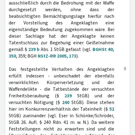
ausschließlich durch die Bedrohung mit der Waffe
durchgesetzt werden, ohne dass der
beabsichtigten Bemächtigungslage hierfür nach
der Vorstellung des Angeklagten eine
eigenständige Bedeutung zugekommen wäre. Bei
dieser Sachlage hat der Angeklagte keinen
Tatentschluss zur Begehung einer Geißelnahme
gemäß §
239 b
Abs. 1 StGB gefasst (vgl.
BGHSt 40,
350
, 359; BGH
NStZ-RR 2005, 173
).
5
Das festgestellte Verhalten des Angeklagten
erfüllt indessen - unbeschadet der ebenfalls
verwirklichten Körperverletzung und der
Waffendelikte - die Tatbestände der versuchten
Freiheitsberaubung (§
239
StGB) und der
versuchten Nötigung (§
240
StGB). Diese stehen
hier im Konkurrenzverhältnis der Tateinheit (§
52
StGB) zueinander (vgl. Eser in Schönke/Schröder,
StGB 26. Aufl. § 240 Rdn. 41 m. w. N.). Da weitere
Feststellungen nicht zu erwarten sind und die