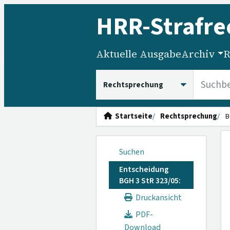
HRR
-Strafre
Aktuelle Ausgabe
Archiv
R
HRRS durchsuchen
Startseite
Rechtsprechung
B
Suchen
Entscheidung
BGH 3 StR 323/05:
Druckansicht
PDF-
Download