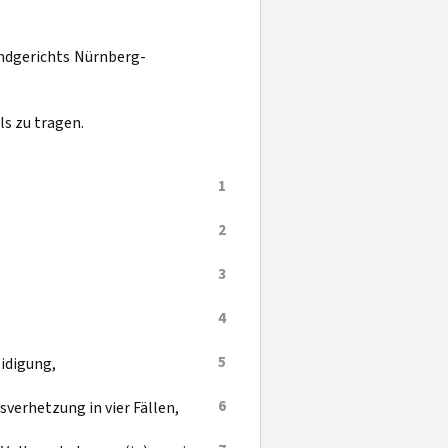
andgerichts Nürnberg-
s zu tragen.
1
2
3
4
5
idigung,
6
sverhetzung in vier Fällen,