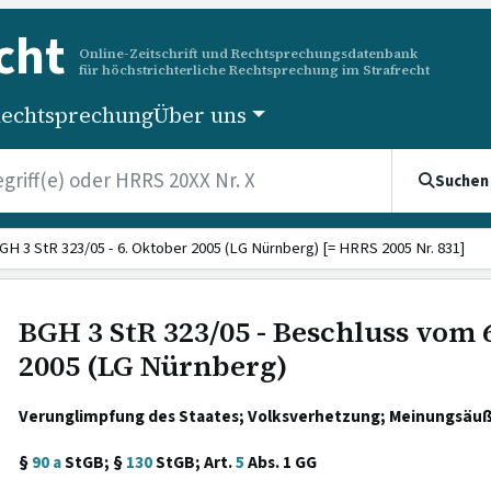
cht
Online-Zeitschrift und Rechtsprechungsdatenbank
für höchstrichterliche Rechtsprechung im Strafrecht
echtsprechung
Über uns
Suchen
GH 3 StR 323/05 - 6. Oktober 2005 (LG Nürnberg) [= HRRS 2005 Nr. 831]
BGH 3 StR 323/05 - Beschluss vom 
2005 (LG Nürnberg)
Verunglimpfung des Staates; Volksverhetzung; Meinungsäuß
§
90 a
StGB; §
130
StGB; Art.
5
Abs. 1 GG