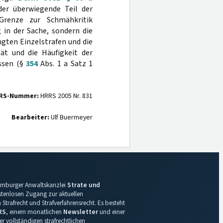
 der überwiegende Teil der
Grenze zur Schmähkritik
 in der Sache, sondern die
ngten Einzelstrafen und die
tät und die Häufigkeit der
ssen (§
354
Abs. 1 a Satz 1
RS-Nummer:
HRRS 2005 Nr. 831
Bearbeiter:
Ulf Buermeyer
 Hamburger Anwaltskanzlei
Strate und
ostenlosen Zugang zur aktuellen
Strafrecht und Strafverfahrensrecht. Es besteht
RS
, einem monatlichen
Newsletter
und einer
r vollständigen strafrechtlichen