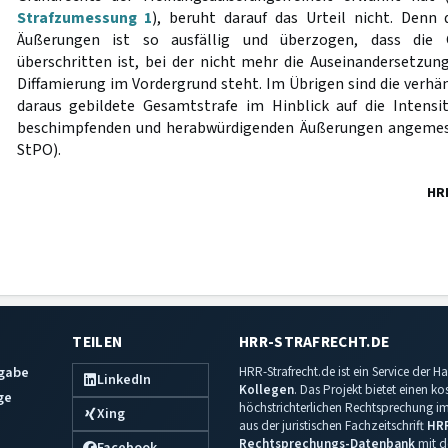
Strafzumessung 1
), beruht darauf das Urteil nicht. Denn
Äußerungen ist so ausfällig und überzogen, dass die 
überschritten ist, bei der nicht mehr die Auseinandersetzung
Diffamierung im Vordergrund steht. Im Übrigen sind die verhä
daraus gebildete Gesamtstrafe im Hinblick auf die Intensi
beschimpfenden und herabwürdigenden Äußerungen angeme
StPO).
HR
TEILEN
HRR-STRAFRECHT.DE
sgabe
HRR-Strafrecht.de ist ein Service der
LinkedIn
Kollegen
. Das Projekt bietet einen k
ge
höchstrichterlichen Rechtsprechung im 
Xing
aus der juristischen Fachzeitschrift
HR
Rechtsprechungs-Datenbank
mit de