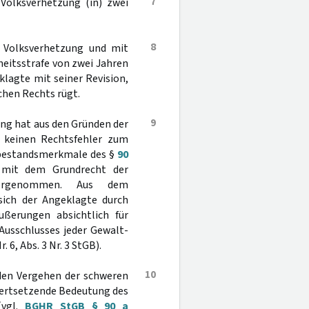
7
 Volksverhetzung (in) zwei
8
t Volksverhetzung und mit
iheitsstrafe von zwei Jahren
lagte mit seiner Revision,
chen Rechts rügt.
9
ung hat aus den Gründen der
h keinen Rechtsfehler zum
tbestandsmerkmale des §
90
 mit dem Grundrecht der
genommen. Aus dem
sich der Angeklagte durch
ußerungen absichtlich für
Ausschlusses jeder Gewalt-
r. 6, Abs. 3 Nr. 3 StGB).
10
den Vergehen der schweren
wertsetzende Bedeutung des
(vgl.
BGHR StGB § 90 a