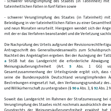
- schwerer Verunglimpfung des Staates (in Tateinheit) mit
tateinheitlichen Fällen in fünf Fällen sowie
- schwerer Verunglimpfung des Staates (in Tateinheit) mi
Beleidigung in vier tateinheitlichen Fällen zu einer Gesamtfre
und neun Monaten verurteilt. Hiergegen wendet sich der Angek
mit der er das Verfahren beanstandet und die Verletzung sachli
Die Nachprüfung des Urteils aufgrund der Revisionsrechtfertig
Antragsschrift des Generalbundesanwalts zum Schuldspruc
Nachteil des Angeklagten ergeben. Bei der Auslegung der Ta
a
StGB hat das Landgericht die erforderliche Abwägung
Meinungsäußerungsfreiheit (Art.
5
Abs. 1 GG) vor
Gesamtzusammenhang der Urteilsgründe ergibt sich, dass 
seine die Bundesrepublik Deutschland verunglimpfenden Ä
Bestrebungen eingesetzt hat, den Verfassungsgrundsatz des 
und Willkürherrschaft zu untergraben (§
90 a
Abs. 3, §
92
Abs. 2 N
Soweit das Landgericht im Rahmen der Strafzumessung bei 
Verunglimpfung des Staates nicht nochmals ausdrücklich die 
Grundrechts der Meinungsäußerungsfreiheit erwähnt hat 