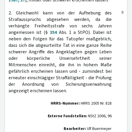
1987, 27
), milder oder schwerer erscheinen lassen.
9
2. Gleichwohl kann von der Aufhebung des
Strafausspruchs abgesehen werden, da die
verhängte Freiheitsstrafe von sechs Jahren
angemessen ist (§
354
Abs. 1 a StPO). Dabei ist
neben den Folgen für das Tatopfer maßgeblich,
dass sich die abgeurteilte Tat in eine ganze Reihe
schwerer Angriffe des Angeklagten gegen Leben
oder körperliche Unversehrtheit seiner
Mitmenschen einreiht, die ihn in hohem Maße
gefährlich erscheinen lassen und - zumindest bei
erneuter einschlägiger Straffälligkeit - die Prüfung
der Anordnung von Sicherungsverwahrung
angezeigt erscheinen lassen.
HRRS-Nummer:
HRRS 2005 Nr. 828
Externe Fundstellen:
NStZ 2006, 96
Bearbeiter:
Ulf Buermeyer