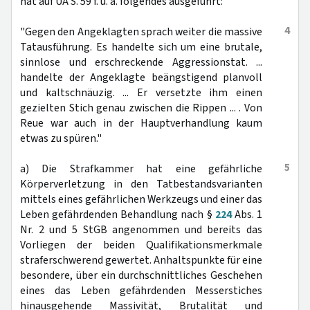
hat auf UA S. 59 f. u. a. folgendes ausgeführt:
4
"Gegen den Angeklagten sprach weiter die massive
Tatausführung. Es handelte sich um eine brutale,
sinnlose und erschreckende Aggressionstat. ...
handelte der Angeklagte beängstigend planvoll
und kaltschnäuzig. ... Er versetzte ihm einen
gezielten Stich genau zwischen die Rippen ... . Von
Reue war auch in der Hauptverhandlung kaum
etwas zu spüren."
5
a) Die Strafkammer hat eine gefährliche
Körperverletzung in den Tatbestandsvarianten
mittels eines gefährlichen Werkzeugs und einer das
Leben gefährdenden Behandlung nach §
224
Abs. 1
Nr. 2 und 5 StGB angenommen und bereits das
Vorliegen der beiden Qualifikationsmerkmale
straferschwerend gewertet. Anhaltspunkte für eine
besondere, über ein durchschnittliches Geschehen
eines das Leben gefährdenden Messerstiches
hinausgehende Massivität, Brutalität und