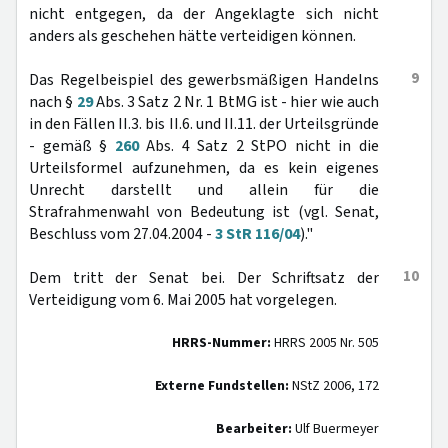
nicht entgegen, da der Angeklagte sich nicht
anders als geschehen hätte verteidigen können.
9
Das Regelbeispiel des gewerbsmäßigen Handelns
nach §
29
Abs. 3 Satz 2 Nr. 1 BtMG ist - hier wie auch
in den Fällen II.3. bis II.6. und II.11. der Urteilsgründe
- gemäß §
260
Abs. 4 Satz 2 StPO nicht in die
Urteilsformel aufzunehmen, da es kein eigenes
Unrecht darstellt und allein für die
Strafrahmenwahl von Bedeutung ist (vgl. Senat,
Beschluss vom 27.04.2004 -
3 StR 116/04
)."
10
Dem tritt der Senat bei. Der Schriftsatz der
Verteidigung vom 6. Mai 2005 hat vorgelegen.
HRRS-Nummer:
HRRS 2005 Nr. 505
Externe Fundstellen:
NStZ 2006, 172
Bearbeiter:
Ulf Buermeyer