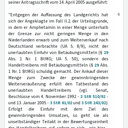
seiner Antragsschrift vom 14. April 2005 ausgeführt:
6
"Entgegen der Auffassung des Landgerichts hat
sich der Angeklagte im Fall II.2. der Urteilsgründe,
in dem er Amphetamin in einer Menge unterhalb
der Grenze zur nicht geringen Menge in den
Niederlanden erwarb und zum Weiterverkauf nach
Deutschland verbrachte (UA S. 8/9), nicht der
unerlaubten Einfuhr von Betäubungsmitteln (§
29
Abs. 1 Nr. 1 BtMG; UA S. 50), sondern des
Handeltreibens mit Betäubungsmitteln (§
29
Abs.
1 Nr. 1 BtMG) schuldig gemacht. Der Ankauf dieser
Menge zum Zwecke der gewinnbringenden
Weiterveräußerung erfüllt den Tatbestand des
unerlaubten Handeltreibens (vgl. Senat,
Beschlüsse vom 4. November 1992 -
3 StR 510/92
-
und 13. Januar 2005 -
3 StR 61/02
und
3 StR 243/02
).
Erfolgt die Einfuhr mit dem Ziel des
gewinnbringenden Umsatzes, so geht sie als
unselbständiger Teilakt in der Bewertungseinheit