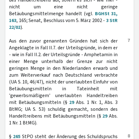
des Handeltreibens auf, sofern es sich - wie hier -
nicht um eine nicht geringe
Betäubungsmittelmenge handelt (vgl.
BGHSt 31,
163
, 165; Senat, Beschluss vom 5. März 2002 -
3 StR
22/02
).
7
Aus den zuvor genannten Gründen hat sich der
Angeklagte in Fall II.7. der Urteilsgründe, in dem er
- wie in Fall II.2. der Urteilsgründe - Amphetamin in
einer Menge unterhalb der Grenze zur nicht
geringen Menge in den Niederlanden erwarb und
zum Weiterverkauf nach Deutschland verbrachte
(UA S. 10, 46/47), nicht der unerlaubten Einfuhr von
Betäubungsmitteln in Tateinheit mit
'gewerbsmäßigem' unerlaubten Handeltreiben
mit Betäubungsmitteln (§
29
Abs. 1 Nr. 1, Abs. 3
BtMG; UA S. 53) schuldig gemacht, sondern des
Handeltreibens mit Betäubungsmitteln (§
29
Abs.
1 Nr. 1 BtMG).
8
§
265
StPO steht der Änderung des Schuldspruchs