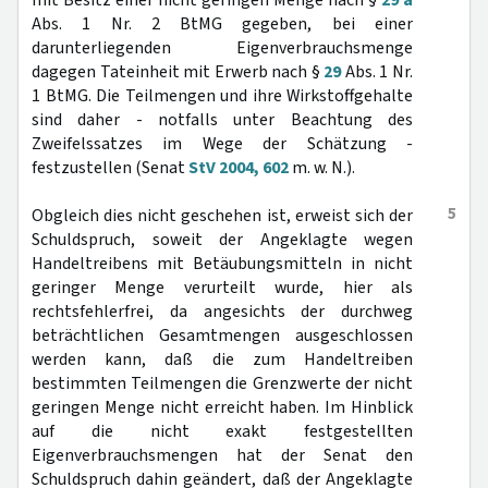
mit Besitz einer nicht geringen Menge nach §
29 a
Abs. 1 Nr. 2 BtMG gegeben, bei einer
darunterliegenden Eigenverbrauchsmenge
dagegen Tateinheit mit Erwerb nach §
29
Abs. 1 Nr.
1 BtMG. Die Teilmengen und ihre Wirkstoffgehalte
sind daher - notfalls unter Beachtung des
Zweifelssatzes im Wege der Schätzung -
festzustellen (Senat
StV 2004, 602
m. w. N.).
5
Obgleich dies nicht geschehen ist, erweist sich der
Schuldspruch, soweit der Angeklagte wegen
Handeltreibens mit Betäubungsmitteln in nicht
geringer Menge verurteilt wurde, hier als
rechtsfehlerfrei, da angesichts der durchweg
beträchtlichen Gesamtmengen ausgeschlossen
werden kann, daß die zum Handeltreiben
bestimmten Teilmengen die Grenzwerte der nicht
geringen Menge nicht erreicht haben. Im Hinblick
auf die nicht exakt festgestellten
Eigenverbrauchsmengen hat der Senat den
Schuldspruch dahin geändert, daß der Angeklagte