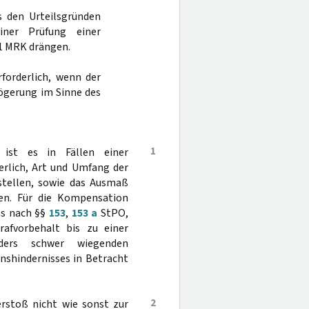
s den Urteilsgründen
iner Prüfung einer
 1 MRK drängen.
rforderlich, wenn der
zögerung im Sinne des
1
ist es in Fällen einer
erlich, Art und Umfang der
stellen, sowie das Ausmaß
en. Für die Kompensation
ns nach §§
153
,
153 a
StPO,
afvorbehalt bis zu einer
nders schwer wiegenden
nshindernisses in Betracht
2
erstoß nicht wie sonst zur