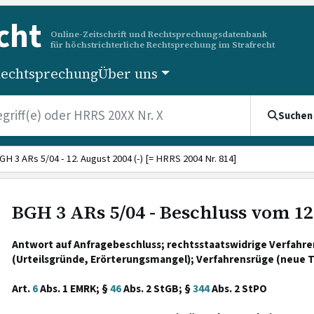
cht
Online-Zeitschrift und Rechtsprechungsdatenbank
für höchstrichterliche Rechtsprechung im Strafrecht
echtsprechung
Über uns
Suchen
GH 3 ARs 5/04 - 12. August 2004 (-) [= HRRS 2004 Nr. 814]
BGH 3 ARs 5/04 - Beschluss vom 12
Antwort auf Anfragebeschluss; rechtsstaatswidrige Verfahr
(Urteilsgründe, Erörterungsmangel); Verfahrensrüge (neue T
Art.
6
Abs. 1 EMRK; §
46
Abs. 2 StGB; §
344
Abs. 2 StPO