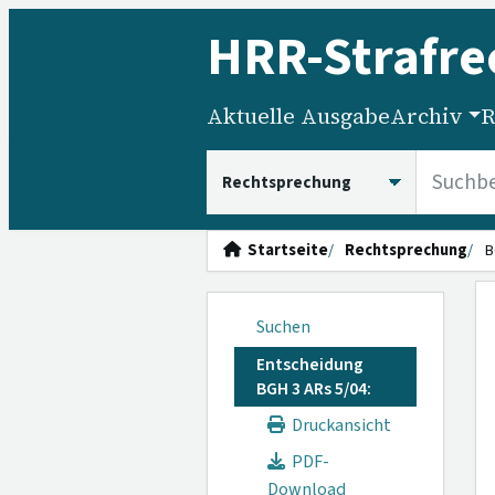
HRR
-Strafre
Aktuelle Ausgabe
Archiv
R
HRRS durchsuchen
Startseite
Rechtsprechung
B
Suchen
Entscheidung
BGH 3 ARs 5/04:
Druckansicht
PDF-
Download