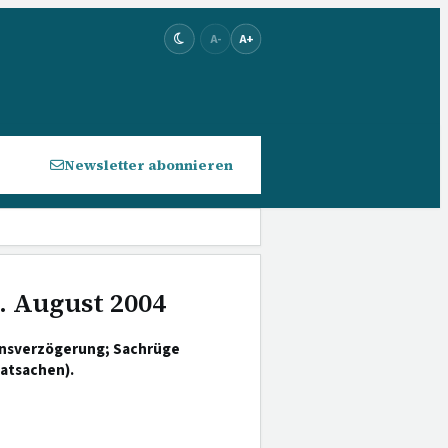
A-
A+
Newsletter abonnieren
. August 2004
ensverzögerung; Sachrüge
atsachen).