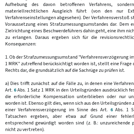
Aufhebung des davon betroffenen Verfahrens, sonde
materiellrechtlichen Ausgleich führt (von den nur Ext
Verfahrenseinstellungen abgesehen). Der Verfahrensverstoß st
Voraussetzung eines Strafzumessungsumstandes dar. Dem en
Zielrichtung eines Beschwerdeführers dahin geht, eine ihm ni
zu erlangen. Daraus ergeben sich für die revisionsrechtl
Konsequenzen:
1. Ob der Strafzumessungsumstand "Verfahrensverzögerung im 
1 MRK" zutreffend berücksichtigt worden ist, stellt eine Frag
Rechts dar, die grundsätzlich auf die Sachrüge zu prüfen ist.
a) Dies trifft zunächst auf die Fälle zu, in denen eine Verfah
Art.
6
Abs. 1 Satz 1 MRK in den Urteilsgründen ausdrücklich fe
die erforderliche Kompensation unterblieben oder nur 
worden ist. Ebenso gilt dies, wenn sich aus den Urteilsgründen z
einer Verfahrensverzögerung im Sinne des Art.
6
Abs. 1 S
Tatsachen ergeben, aber etwa auf Grund einer fehler
entsprechend gewürdigt worden sind (z. B.: unzureichende 
nicht zu vertreten).