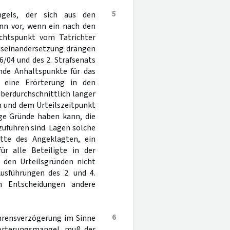
5
ngels, der sich aus den
ann vor, wenn ein nach den
ichtspunkt vom Tatrichter
Auseinandersetzung drängen
6/04 und des 2. Strafsenats
nde Anhaltspunkte für das
e eine Erörterung in den
berdurchschnittlich langer
n und dem Urteilszeitpunkt
ige Gründe haben kann, die
uführen sind. Lagen solche
itte des Angeklagten, ein
ür alle Beteiligte in der
 den Urteilsgründen nicht
usführungen des 2. und 4.
n Entscheidungen andere
6
ahrensverzögerung im Sinne
örterungsmangel, muß der