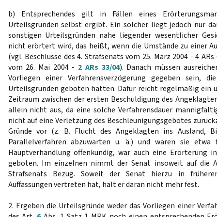
b) Entsprechendes gilt in Fällen eines Erörterungsma
Urteilsgründen selbst ergibt. Ein solcher liegt jedoch nur d
sonstigen Urteilsgründen nahe liegender wesentlicher Ges
nicht erörtert wird, das heißt, wenn die Umstände zu einer 
(vgl. Beschlüsse des 4. Strafsenats vom 25. März 2004 - 4 ARs 
vom 26. Mai 2004 -
2 ARs 33/04
). Danach müssen ausreiche
Vorliegen einer Verfahrensverzögerung gegeben sein, di
Urteilsgründen geboten hätten. Dafür reicht regelmäßig ein ü
Zeitraum zwischen der ersten Beschuldigung des Angeklagte
allein nicht aus, da eine solche Verfahrensdauer mannigfalt
nicht auf eine Verletzung des Beschleunigungsgebotes zurückz
Gründe vor (z. B. Flucht des Angeklagten ins Ausland, B
Parallelverfahren abzuwarten u. ä.) und waren sie etwa f
Hauptverhandlung offenkundig, war auch eine Erörterung in
geboten. Im einzelnen nimmt der Senat insoweit auf die A
Strafsenats Bezug. Soweit der Senat hierzu in frühere
Auffassungen vertreten hat, hält er daran nicht mehr fest.
2. Ergeben die Urteilsgründe weder das Vorliegen einer Verf
des Art.
6
Abs. 1 Satz 1 MRK noch einen entsprechenden Er