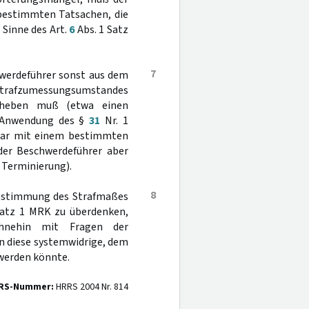
 bestimmten Tatsachen, die
 Sinne des Art.
6
Abs. 1 Satz
7
chwerdeführer sonst aus dem
s Strafzumessungsumstandes
erheben muß (etwa einen
e Anwendung des §
31
Nr. 1
zwar mit einem bestimmten
der Beschwerdeführer aber
 Terminierung).
8
 Bestimmung des Strafmaßes
atz 1 MRK zu überdenken,
hnehin mit Fragen der
n diese systemwidrige, dem
werden könnte.
RS-Nummer:
HRRS 2004 Nr. 814