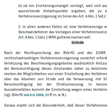
b) ob ein Erörterungsmangel vorliegt, weil sich au
ausreichende Anhaltspunkte ergeben, die zu e
Verfahrensverzögerung im Sinne des Art.
6
Abs. 1 Satz
2. In allen anderen Fällen ist eine Verfahrensrüge e
Beschwerdeführer das Vorliegen einer Verfahrensver
Art.
6
Abs. 1 Satz 1 MRK geltend machen will.
Gründe
Nach der Rechtsprechung des BVerfG und des EGMR 
rechtsstaatswidrigen Verfahrensverzögerung zunächst erford
Verletzung des Beschleunigungsgebotes ausdrücklich festzu
der Berücksichtigung dieses Umstandes näher zu bestimm
reichen die Möglichkeiten von einer Einstellung des Verfahre
über das Absehen von Strafe und die Verwarnung mit Str
Berücksichtigung bei der Strafzumessung. In beso
Ausnahmefällen kommt die Einstellung wegen eines Verfahre
(vgl. BVerfG
wistra 2004, 15
ff. m. w. N.).
Daraus ergibt sich die Besonderheit, daß dieser Verfahrensv