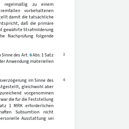
rn regelmäßig zu einem
remfällen vorbehaltenen
ellt damit die tatsächliche
tspricht, daß die primäre
cht gewährte Strafmilderung
iche Nachprüfung folgende
3
Sinne des Art.
6
Abs. 1 Satz
e der Anwendung materiellen
4
rensverzögerung im Sinne des
stgestellt, gleichwohl aber
unzureichend vorgenommen
war die für die Feststellung
atz 1 MRK erforderlichen
haften Subsumtion nicht
personelle Ausstattung sei