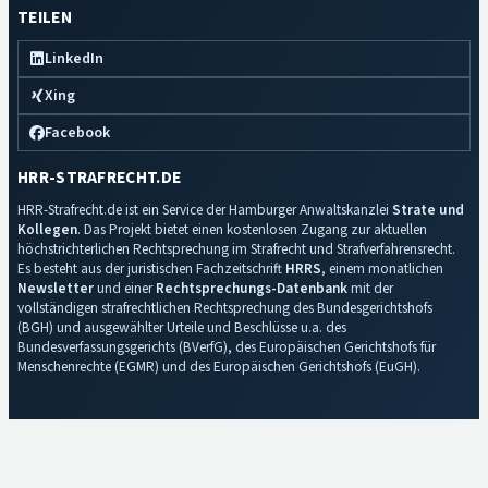
TEILEN
LinkedIn
Xing
Facebook
HRR-STRAFRECHT.DE
HRR-Strafrecht.de ist ein Service der Hamburger Anwaltskanzlei
Strate und
Kollegen
. Das Projekt bietet einen kostenlosen Zugang zur aktuellen
höchstrichterlichen Rechtsprechung im Strafrecht und Strafverfahrensrecht.
Es besteht aus der juristischen Fachzeitschrift
HRRS
, einem monatlichen
Newsletter
und einer
Rechtsprechungs-Datenbank
mit der
vollständigen strafrechtlichen Rechtsprechung des Bundesgerichtshofs
(BGH) und ausgewählter Urteile und Beschlüsse u.a. des
Bundesverfassungsgerichts (BVerfG), des Europäischen Gerichtshofs für
Menschenrechte (EGMR) und des Europäischen Gerichtshofs (EuGH).
Impressum
·
Datenschutz