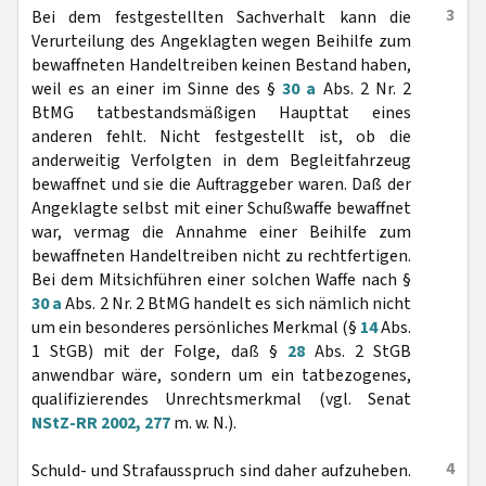
3
Bei dem festgestellten Sachverhalt kann die
Verurteilung des Angeklagten wegen Beihilfe zum
bewaffneten Handeltreiben keinen Bestand haben,
weil es an einer im Sinne des §
30 a
Abs. 2 Nr. 2
BtMG tatbestandsmäßigen Haupttat eines
anderen fehlt. Nicht festgestellt ist, ob die
anderweitig Verfolgten in dem Begleitfahrzeug
bewaffnet und sie die Auftraggeber waren. Daß der
Angeklagte selbst mit einer Schußwaffe bewaffnet
war, vermag die Annahme einer Beihilfe zum
bewaffneten Handeltreiben nicht zu rechtfertigen.
Bei dem Mitsichführen einer solchen Waffe nach §
30 a
Abs. 2 Nr. 2 BtMG handelt es sich nämlich nicht
um ein besonderes persönliches Merkmal (§
14
Abs.
1 StGB) mit der Folge, daß §
28
Abs. 2 StGB
anwendbar wäre, sondern um ein tatbezogenes,
qualifizierendes Unrechtsmerkmal (vgl. Senat
NStZ-RR 2002, 277
m. w. N.).
4
Schuld- und Strafausspruch sind daher aufzuheben.