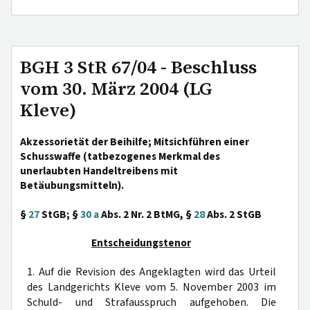
BGH 3 StR 67/04 - Beschluss
vom 30. März 2004 (LG
Kleve)
Akzessorietät der Beihilfe; Mitsichführen einer
Schusswaffe (tatbezogenes Merkmal des
unerlaubten Handeltreibens mit
Betäubungsmitteln).
§
27
StGB; §
30 a
Abs. 2 Nr. 2 BtMG, §
28
Abs. 2 StGB
Entscheidungstenor
1. Auf die Revision des Angeklagten wird das Urteil
des Landgerichts Kleve vom 5. November 2003 im
Schuld- und Strafausspruch aufgehoben. Die