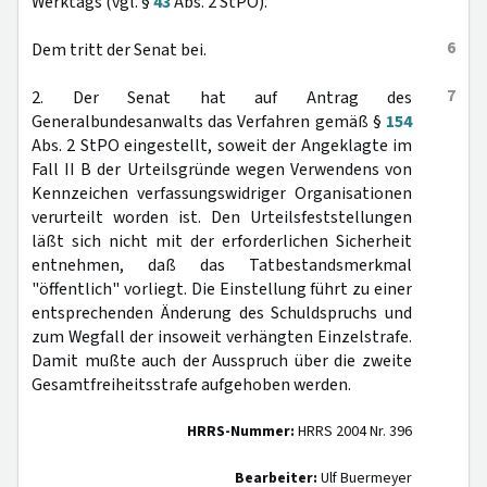
Werktags (vgl. §
43
Abs. 2 StPO)."
6
Dem tritt der Senat bei.
7
2. Der Senat hat auf Antrag des
Generalbundesanwalts das Verfahren gemäß §
154
Abs. 2 StPO eingestellt, soweit der Angeklagte im
Fall II B der Urteilsgründe wegen Verwendens von
Kennzeichen verfassungswidriger Organisationen
verurteilt worden ist. Den Urteilsfeststellungen
läßt sich nicht mit der erforderlichen Sicherheit
entnehmen, daß das Tatbestandsmerkmal
"öffentlich" vorliegt. Die Einstellung führt zu einer
entsprechenden Änderung des Schuldspruchs und
zum Wegfall der insoweit verhängten Einzelstrafe.
Damit mußte auch der Ausspruch über die zweite
Gesamtfreiheitsstrafe aufgehoben werden.
HRRS-Nummer:
HRRS 2004 Nr. 396
Bearbeiter:
Ulf Buermeyer