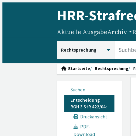
HRR
-Strafre
Aktuelle Ausgabe
Archiv
R
HRRS durchsuchen
Startseite
Rechtsprechung
B
Suchen
Entscheidung
BGH 3 StR 422/04:
Druckansicht
PDF-
Download