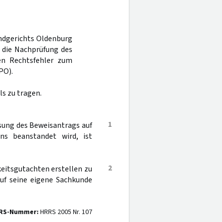
andgerichts Oldenburg
a die Nachprüfung des
nen Rechtsfehler zum
PO).
s zu tragen.
1
sung des Beweisantrags auf
ens beanstandet wird, ist
2
keitsgutachten erstellen zu
auf seine eigene Sachkunde
RS-Nummer:
HRRS 2005 Nr. 107