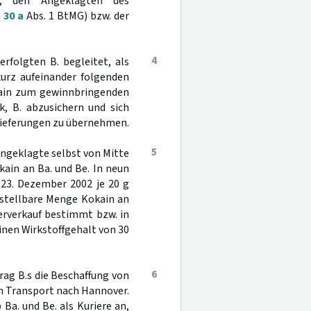
t, den Angeklagten des
§
30 a
Abs. 1 BtMG) bzw. der
4
rfolgten B. begleitet, als
urz aufeinander folgenden
okain zum gewinnbringenden
, B. abzusichern und sich
nlieferungen zu übernehmen.
5
Angeklagte selbst von Mitte
ain an Ba. und Be. In neun
 23. Dezember 2002 je 20 g
tstellbare Menge Kokain an
erverkauf bestimmt bzw. in
 einen Wirkstoffgehalt von 30
6
rag B.s die Beschaffung von
en Transport nach Hannover.
 Ba. und Be. als Kuriere an,