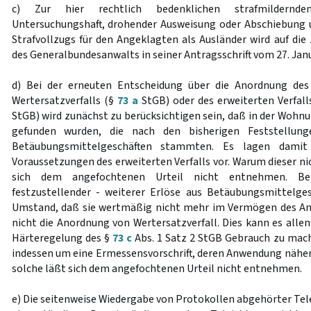
c) Zur hier rechtlich bedenklichen strafmildernde
Untersuchungshaft, drohender Ausweisung oder Abschiebung 
Strafvollzugs für den Angeklagten als Ausländer wird auf die
des Generalbundesanwalts in seiner Antragsschrift vom 27. Jan
d) Bei der erneuten Entscheidung über die Anordnung des
Wertersatzverfalls (§
73 a
StGB) oder des erweiterten Verfall
StGB) wird zunächst zu berücksichtigen sein, daß in der Wohn
gefunden wurden, die nach den bisherigen Feststellun
Betäubungsmittelgeschäften stammten. Es lagen damit
Voraussetzungen des erweiterten Verfalls vor. Warum dieser n
sich dem angefochtenen Urteil nicht entnehmen. Be
festzustellender - weiterer Erlöse aus Betäubungsmittelges
Umstand, daß sie wertmäßig nicht mehr im Vermögen des An
nicht die Anordnung von Wertersatzverfall. Dies kann es allenf
Härteregelung des §
73 c
Abs. 1 Satz 2 StGB Gebrauch zu mache
indessen um eine Ermessensvorschrift, deren Anwendung näher
solche läßt sich dem angefochtenen Urteil nicht entnehmen.
e) Die seitenweise Wiedergabe von Protokollen abgehörter Te