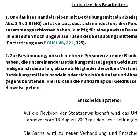
Leitsätze des Bearbeiters
1. Unerlaubtes Handeltreiben mit Betäubungsmitteln als Mitg
Abs. 1 Nr. 1 BtMG) setzt voraus, dass sich mindestens drei Pe
zusammengeschlossen haben, künftig für eine gewisse Daue
im einzelnen noch ungewisse Taten des Betäubungsmittelh
(Fortsetzung von
BGHSt 46, 321
, 325).
2. Zur Bestimmung, ob sich mehrere Personen zu einer Ba
haben, die untereinander Betäubungsmittel gegen Geld au
maßgeblich darauf an, ob sie als Mitglieder derselben Vertri
Betäubungsmitteln handeln oder sich als Verkäufer und Abne
gegenüberstehen. Hierzu kann die Aufklärung der Geldflüsse
Hinweise geben.
Entscheidungstenor
Auf die Revision der Staatsanwaltschaft wird das Ur
Hannover vom 18. August 2003 mit den Feststellunge
Die Sache wird zu neuer Verhandlung und Entschei