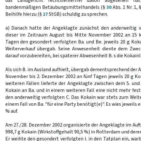
das Landgericht rechtsfehlerfrei davon abgesehen ha
bandenmäßigen Betäubungsmittelhandels (§
30
Abs. 1 Nr. 1, 
Beihilfe hierzu (§
27
StGB) schuldig zu sprechen.
a) Danach hatte der Angeklagte zunächst den anderweitig ve
dieser im Zeitraum August bis Mitte November 2002 an 15 k
Tagen den gesondert verfolgten Ba. und Be. jeweils 20 g K
Weiterverkauf übergab. Seine Anwesenheit diente dem Zweck
darauf vorzubereiten, bei späterer Abwesenheit B. s die Kokai
Als sich B. im Ausland aufhielt, übergab dementsprechend der 
November bis 2. Dezember 2002 an fünf Tagen jeweils 20 g Kok
weiteren Fällen lieferte der Angeklagte zwischen dem 5. und
Kokain an Ba. und in einem weiteren Fall eine nicht mehr fes
den anderweitig verfolgten C. Das Kokain war stets zum Weit
einem Fall von Ba. "für eine Party benötigt(e)". Es wies jeweils
% auf.
Am 27./28. Dezember 2002 organisierte der Angeklagte im Auft
998,7 g Kokain (Wirkstoffgehalt 90,5 %) in Rotterdam und der
Er weihte den gesondert verfolgten I. in den Tatplan ein, warb