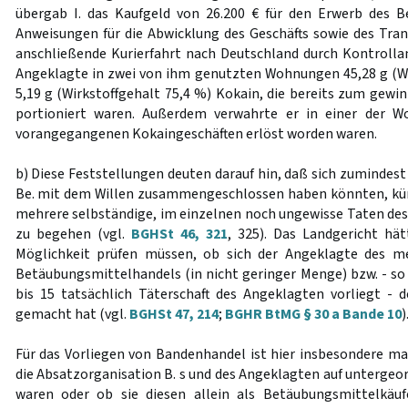
übergab I. das Kaufgeld von 26.200 € für den Erwerb des B
Anweisungen für die Abwicklung des Geschäfts sowie des Tra
anschließende Kurierfahrt nach Deutschland durch Kontrollanr
Angeklagte in zwei von ihm genutzten Wohnungen 45,28 g (Wi
5,19 g (Wirkstoffgehalt 75,4 %) Kokain, die bereits zum gewi
portioniert waren. Außerdem verwahrte er in einer der W
vorangegangenen Kokaingeschäften erlöst worden waren.
b) Diese Feststellungen deuten darauf hin, daß sich zumindest 
Be. mit dem Willen zusammengeschlossen haben könnten, künf
mehrere selbständige, im einzelnen noch ungewisse Taten d
zu begehen (vgl.
BGHSt 46, 321
, 325). Das Landgericht hä
Möglichkeit prüfen müssen, ob sich der Angeklagte des 
Betäubungsmittelhandels (in nicht geringer Menge) bzw. - so 
bis 15 tatsächlich Täterschaft des Angeklagten vorliegt - de
gemacht hat (vgl.
BGHSt 47, 214
;
BGHR BtMG § 30 a Bande 10
)
Für das Vorliegen von Bandenhandel ist hier insbesondere maß
die Absatzorganisation B. s und des Angeklagten auf unterge
waren oder ob sie diesen allein als Betäubungsmittelkäu