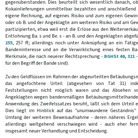
gegenüberstanden. Dies beurteilt sich wesentlich danach, ob
Kokainlieferungen unmittelbar bezahlten und anschließend 
eigene Rechnung, auf eigenes Risiko und zum eigenen Gewin
oder ob B. und der Angeklagte am weiteren Risiko und am Ge
partizipierten, etwa weil erst die Erlöse aus den Weiterverkäu
Entlohnung Ba. s und Be. s - an B. und den Angeklagten abgef
255
, 257 ff.; allerdings noch unter Anknüpfung an ein Tät
Bandeninteresse und an die Verwirklichung eines festen B
Merkmale, die nach neuerer Rechtsprechung -
BGHSt 46, 321
-
für den Begriff der Bande sind).
Zu den Geldflüssen im Rahmen der abgeurteilten Betäubungsmi
das angefochtene Urteil (abgesehen von Tat 31) inde
Feststellungen nicht möglich waren und das Absehen vo
Angeklagten wegen bandenmäßigen Betäubungsmittelhandels 
Anwendung des Zweifelssatzes beruht, läßt sich dem Urteil 
Dies liegt im Hinblick auf das "unumwundene Geständnis"
Umfang der weiteren Beweisaufnahme - deren näheres Ergeb
allerdings weitgehend verschwiegen wird - auch eher fer
insgesamt neuer Verhandlung und Entscheidung.