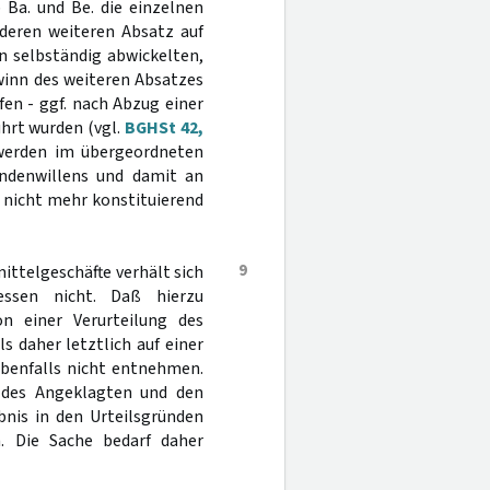
 Ba. und Be. die einzelnen
deren weiteren Absatz auf
n selbständig abwickelten,
winn des weiteren Absatzes
fen - ggf. nach Abzug einer
ührt wurden (vgl.
BGHSt 42,
igwerden im übergeordneten
andenwillens und damit an
 nicht mehr konstituierend
9
ttelgeschäfte verhält sich
ssen nicht. Daß hierzu
n einer Verurteilung des
daher letztlich auf einer
ebenfalls nicht entnehmen.
 des Angeklagten und den
nis in den Urteilsgründen
n. Die Sache bedarf daher