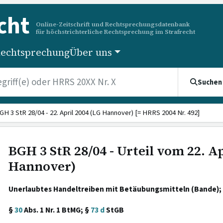
cht
Online-Zeitschrift und Rechtsprechungsdatenbank
für höchstrichterliche Rechtsprechung im Strafrecht
echtsprechung
Über uns
Suchen
GH 3 StR 28/04 - 22. April 2004 (LG Hannover) [= HRRS 2004 Nr. 492]
BGH 3 StR 28/04 - Urteil vom 22. Ap
Hannover)
Unerlaubtes Handeltreiben mit Betäubungsmitteln (Bande); e
§
30
Abs. 1 Nr. 1 BtMG; §
73 d
StGB