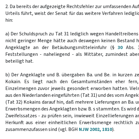
2. Da bereits der aufgezeigte Rechtsfehler zur umfassenden A
Urteils führt, weist der Senat für das weitere Verfahren ledig
hin:
a) Der Schuldspruch zu Tat 31 lediglich wegen Handeltreiben
nicht geringer Menge hätte auch deswegen keinen Bestand h
Angeklagte an der Betäubungsmitteleinfuhr (§
30
Abs. 
Feststellungen - naheliegend - als Mittäter, zumindest aber 
beteiligt hat.
b) Der Angeklagte und B. übergaben Ba. und Be. in kurzen ze
Kokain. Es liegt nach den Gesamtumständen eher fern, 
Einzelmengen zuvor jeweils gesondert erworben hatten. Vie
aus den Niederlanden eingeführten (Tat 31) und des vom Angek
(Tat 32) Kokains darauf hin, daß mehrere Lieferungen an Ba. u
Erwerbsmengen des Angeklagten bzw. B. s stammten. Es wird d
Zweifelssatzes - zu prüfen sein, inwieweit Einzellieferungen a
Herkunft aus einer einheitlichen Erwerbsmenge rechtlich z
zusammenzufassen sind (vgl. BGH
NJW 2002, 1810
).