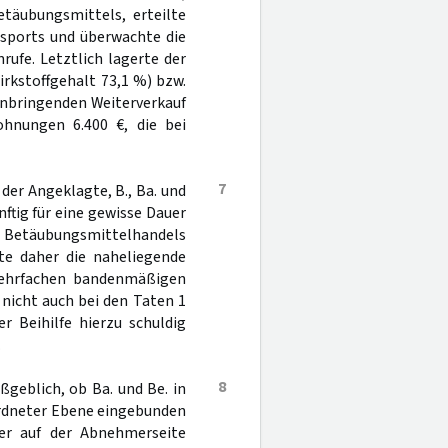
etäubungsmittels, erteilte
nsports und überwachte die
ufe. Letztlich lagerte der
rkstoffgehalt 73,1 %) bzw.
nnbringenden Weiterverkauf
ohnungen 6.400 €, die bei
7
der Angeklagte, B., Ba. und
tig für eine gewisse Dauer
es Betäubungsmittelhandels
tte daher die naheliegende
mehrfachen bandenmäßigen
nicht auch bei den Taten 1
r Beihilfe hierzu schuldig
.
8
geblich, ob Ba. und Be. in
ordneter Ebene eingebunden
fer auf der Abnehmerseite