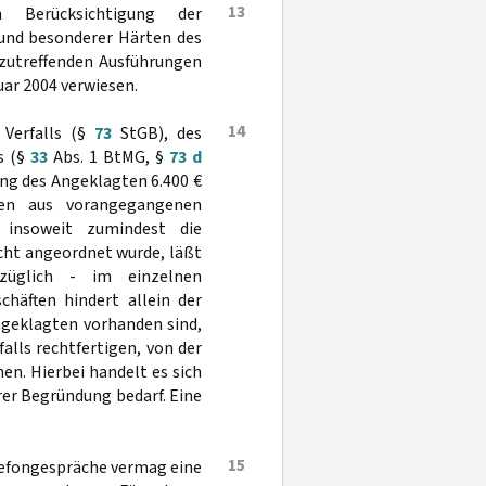
13
n Berücksichtigung der
und besonderer Härten des
 zutreffenden Ausführungen
uar 2004 verwiesen.
14
 Verfalls (§
73
StGB), des
s (§
33
Abs. 1 BtMG, §
73 d
ung des Angeklagten 6.400 €
gen aus vorangegangenen
 insoweit zumindest die
icht angeordnet wurde, läßt
züglich - im einzelnen
chäften hindert allein der
geklagten vorhanden sind,
alls rechtfertigen, von der
n. Hierbei handelt es sich
er Begründung bedarf. Eine
15
lefongespräche vermag eine