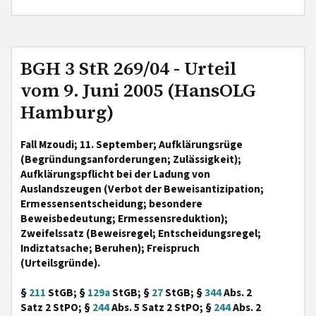
BGH 3 StR 269/04 - Urteil
vom 9. Juni 2005 (HansOLG
Hamburg)
Fall Mzoudi; 11. September; Aufklärungsrüge
(Begründungsanforderungen; Zulässigkeit);
Aufklärungspflicht bei der Ladung von
Auslandszeugen (Verbot der Beweisantizipation;
Ermessensentscheidung; besondere
Beweisbedeutung; Ermessensreduktion);
Zweifelssatz (Beweisregel; Entscheidungsregel;
Indiztatsache; Beruhen); Freispruch
(Urteilsgründe).
§
211
StGB; §
129a
StGB; §
27
StGB; §
344
Abs. 2
Satz 2 StPO; §
244
Abs. 5 Satz 2 StPO; §
244
Abs. 2