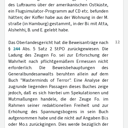
des Luftraums über der amerikanischen Ostküste,
ein Flugsimulator-Programm auf CD etc. befunden
hätten; der Koffer habe aus der Wohnung in der M.
straße (in Hamburg) gestammt, in der Bi. mit Atta,
Alshehhi, B. und E. gelebt habe.
12
Das Oberlandesgericht hat die Beweisanträge nach
§
244
Abs. 5 Satz 2 StPO zurückgewiesen. Die
Ladung des Zeugen Fo. sei zur Erforschung der
Wahrheit nach pflichtgemäßem Ermessen nicht
erforderlich. Die Beweisbehauptungen des
Generalbundesanwalts beruhten allein auf dem
Buch "Masterminds of Terror". Eine Analyse der
zugrunde liegenden Passagen dieses Buches zeige
jedoch, daß es sich hierbei um Spekulationen und
Mutmaßungen handele, die der Zeuge Fo. im
Rahmen seiner redaktionellen Freiheit und zur
Erhöhung des Spannungsbogens in sein Buch
aufgenommen habe und die nicht auf Angaben Bi.s
oder Mo.s zurückgingen. Dies werde bezüglich der