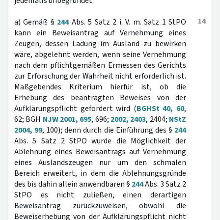
jedenfalls unbegründet.
14
a) Gemäß §
244
Abs. 5 Satz 2 i. V. m. Satz 1 StPO
kann ein Beweisantrag auf Vernehmung eines
Zeugen, dessen Ladung im Ausland zu bewirken
wäre, abgelehnt werden, wenn seine Vernehmung
nach dem pflichtgemäßen Ermessen des Gerichts
zur Erforschung der Wahrheit nicht erforderlich ist.
Maßgebendes Kriterium hierfür ist, ob die
Erhebung des beantragten Beweises von der
Aufklärungspflicht gefordert wird (
BGHSt 40, 60
,
62; BGH
NJW 2001, 695
, 696;
2002, 2403
, 2404;
NStZ
2004, 99
, 100); denn durch die Einführung des §
244
Abs. 5 Satz 2 StPO wurde die Möglichkeit der
Ablehnung eines Beweisantrags auf Vernehmung
eines Auslandszeugen nur um den schmalen
Bereich erweitert, in dem die Ablehnungsgründe
des bis dahin allein anwendbaren §
244
Abs. 3 Satz 2
StPO es nicht zuließen, einen derartigen
Beweisantrag zurückzuweisen, obwohl die
Beweiserhebung von der Aufklärungspflicht nicht