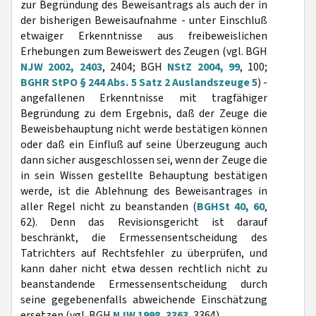
zur Begründung des Beweisantrags als auch der in
der bisherigen Beweisaufnahme - unter Einschluß
etwaiger Erkenntnisse aus freibeweislichen
Erhebungen zum Beweiswert des Zeugen (vgl. BGH
NJW 2002, 2403
, 2404; BGH
NStZ 2004, 99
, 100;
BGHR StPO § 244 Abs. 5 Satz 2 Auslandszeuge 5
) -
angefallenen Erkenntnisse mit tragfähiger
Begründung zu dem Ergebnis, daß der Zeuge die
Beweisbehauptung nicht werde bestätigen können
oder daß ein Einfluß auf seine Überzeugung auch
dann sicher ausgeschlossen sei, wenn der Zeuge die
in sein Wissen gestellte Behauptung bestätigen
werde, ist die Ablehnung des Beweisantrages in
aller Regel nicht zu beanstanden (
BGHSt 40, 60
,
62). Denn das Revisionsgericht ist darauf
beschränkt, die Ermessensentscheidung des
Tatrichters auf Rechtsfehler zu überprüfen, und
kann daher nicht etwa dessen rechtlich nicht zu
beanstandende Ermessensentscheidung durch
seine gegebenenfalls abweichende Einschätzung
ersetzen (vgl. BGH
NJW 1998, 3363
, 3364).