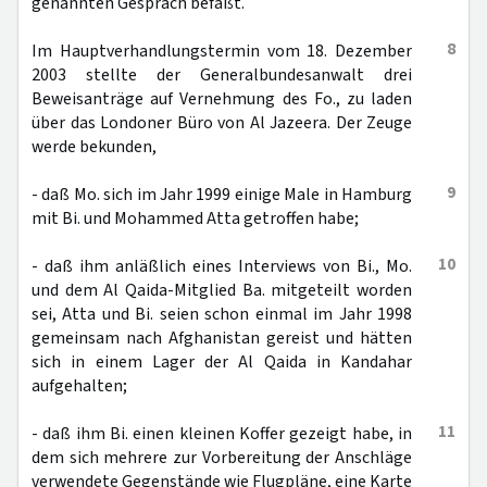
genannten Gespräch befaßt.
8
Im Hauptverhandlungstermin vom 18. Dezember
2003 stellte der Generalbundesanwalt drei
Beweisanträge auf Vernehmung des Fo., zu laden
über das Londoner Büro von Al Jazeera. Der Zeuge
werde bekunden,
9
- daß Mo. sich im Jahr 1999 einige Male in Hamburg
mit Bi. und Mohammed Atta getroffen habe;
10
- daß ihm anläßlich eines Interviews von Bi., Mo.
und dem Al Qaida-Mitglied Ba. mitgeteilt worden
sei, Atta und Bi. seien schon einmal im Jahr 1998
gemeinsam nach Afghanistan gereist und hätten
sich in einem Lager der Al Qaida in Kandahar
aufgehalten;
11
- daß ihm Bi. einen kleinen Koffer gezeigt habe, in
dem sich mehrere zur Vorbereitung der Anschläge
verwendete Gegenstände wie Flugpläne, eine Karte