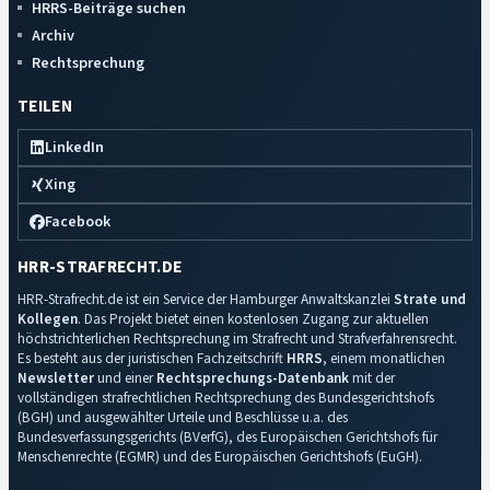
HRRS-Beiträge suchen
Archiv
Rechtsprechung
TEILEN
LinkedIn
Xing
Facebook
HRR-STRAFRECHT.DE
HRR-Strafrecht.de ist ein Service der Hamburger Anwaltskanzlei
Strate und
Kollegen
. Das Projekt bietet einen kostenlosen Zugang zur aktuellen
höchstrichterlichen Rechtsprechung im Strafrecht und Strafverfahrensrecht.
Es besteht aus der juristischen Fachzeitschrift
HRRS
, einem monatlichen
Newsletter
und einer
Rechtsprechungs-Datenbank
mit der
vollständigen strafrechtlichen Rechtsprechung des Bundesgerichtshofs
(BGH) und ausgewählter Urteile und Beschlüsse u.a. des
Bundesverfassungsgerichts (BVerfG), des Europäischen Gerichtshofs für
Menschenrechte (EGMR) und des Europäischen Gerichtshofs (EuGH).