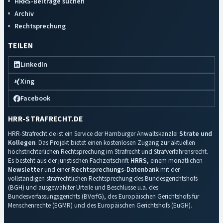
HRRS-Beiträge suchen
Archiv
Rechtsprechung
TEILEN
LinkedIn
Xing
Facebook
HRR-STRAFRECHT.DE
HRR-Strafrecht.de ist ein Service der Hamburger Anwaltskanzlei
Strate und
Kollegen
. Das Projekt bietet einen kostenlosen Zugang zur aktuellen
höchstrichterlichen Rechtsprechung im Strafrecht und Strafverfahrensrecht.
Es besteht aus der juristischen Fachzeitschrift
HRRS
, einem monatlichen
Newsletter
und einer
Rechtsprechungs-Datenbank
mit der
vollständigen strafrechtlichen Rechtsprechung des Bundesgerichtshofs
(BGH) und ausgewählter Urteile und Beschlüsse u.a. des
Bundesverfassungsgerichts (BVerfG), des Europäischen Gerichtshofs für
Menschenrechte (EGMR) und des Europäischen Gerichtshofs (EuGH).