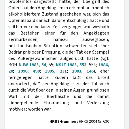
problemlos dargestellt hatte, der Übergriff des
Opfers auf den Angeklagten in erkennbar erheblich
alkoholisiertem Zustand geschehen war, sich das
Opfer alsbald danach dafür entschuldigt hatte und
seither nur eine kurze Zeit vergangen war, weshalb
das Bestehen einer für den Angeklagten
zermürbenden, nahezu ausweglosen,
notstandsnahen Situation schwerster seelischer
Bedrängnis oder Erregung, die der Tat den Stempel
des Außergewöhnlichen aufgedrückt hätte (vgl.
BGH
NJW 1983, 54
, 55;
NStZ 1983, 553
, 554;
1984,
20
;
1990, 490
;
1995, 231
;
2003, 146
), eher
ferngelegen hatte. Zudem läßt das Urteil
unerörtert, daß der Angeklagte zu der Tat auch
durch die Wut über den in seinen Augen grundlosen
Wurf mit der Bierflasche und die damit
einhergehende Ehrkränkung und Verletzung
motiviert worden war.
HRRS-Nummer:
HRRS 2004 Nr. 630