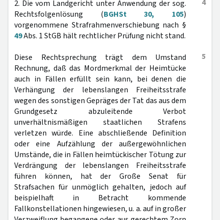
4
2. Die vom Landgericht unter Anwendung der sog.
Rechtsfolgenlösung (
BGHSt 30, 105
)
vorgenommene Strafrahmenverschiebung nach §
49
Abs. 1 StGB hält rechtlicher Prüfung nicht stand.
5
Diese Rechtsprechung trägt dem Umstand
Rechnung, daß das Mordmerkmal der Heimtücke
auch in Fällen erfüllt sein kann, bei denen die
Verhängung der lebenslangen Freiheitsstrafe
wegen des sonstigen Gepräges der Tat das aus dem
Grundgesetz abzuleitende Verbot
unverhältnismäßigen staatlichen Strafens
verletzen würde. Eine abschließende Definition
oder eine Aufzählung der außergewöhnlichen
Umstände, die in Fällen heimtückischer Tötung zur
Verdrängung der lebenslangen Freiheitsstrafe
führen können, hat der Große Senat für
Strafsachen für unmöglich gehalten, jedoch auf
beispielhaft in Betracht kommende
Fallkonstellationen hingewiesen, u. a. auf in großer
Verzweiflung begangene oder aus gerechtem Zorn