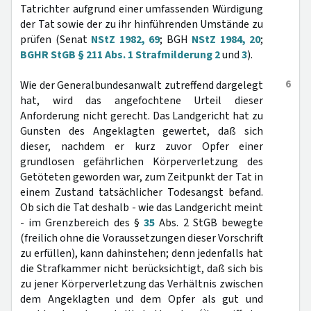
Tatrichter aufgrund einer umfassenden Würdigung
der Tat sowie der zu ihr hinführenden Umstände zu
prüfen (Senat
NStZ 1982, 69
; BGH
NStZ 1984, 20
;
BGHR StGB § 211 Abs. 1 Strafmilderung 2
und
3
).
6
Wie der Generalbundesanwalt zutreffend dargelegt
hat, wird das angefochtene Urteil dieser
Anforderung nicht gerecht. Das Landgericht hat zu
Gunsten des Angeklagten gewertet, daß sich
dieser, nachdem er kurz zuvor Opfer einer
grundlosen gefährlichen Körperverletzung des
Getöteten geworden war, zum Zeitpunkt der Tat in
einem Zustand tatsächlicher Todesangst befand.
Ob sich die Tat deshalb - wie das Landgericht meint
- im Grenzbereich des §
35
Abs. 2 StGB bewegte
(freilich ohne die Voraussetzungen dieser Vorschrift
zu erfüllen), kann dahinstehen; denn jedenfalls hat
die Strafkammer nicht berücksichtigt, daß sich bis
zu jener Körperverletzung das Verhältnis zwischen
dem Angeklagten und dem Opfer als gut und