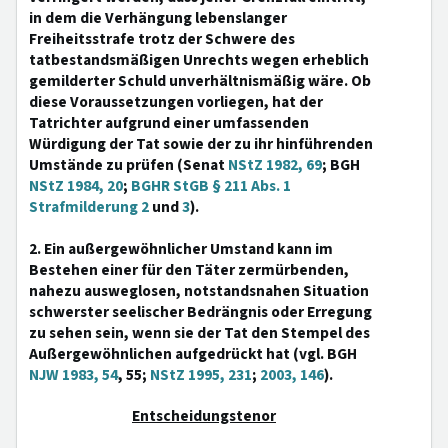
in dem die Verhängung lebenslanger
Freiheitsstrafe trotz der Schwere des
tatbestandsmäßigen Unrechts wegen erheblich
gemilderter Schuld unverhältnismäßig wäre. Ob
diese Voraussetzungen vorliegen, hat der
Tatrichter aufgrund einer umfassenden
Würdigung der Tat sowie der zu ihr hinführenden
Umstände zu prüfen (Senat
NStZ 1982, 69
; BGH
NStZ 1984, 20
;
BGHR StGB § 211 Abs. 1
Strafmilderung 2
und
3
).
2. Ein außergewöhnlicher Umstand kann im
Bestehen einer für den Täter zermürbenden,
nahezu ausweglosen, notstandsnahen Situation
schwerster seelischer Bedrängnis oder Erregung
zu sehen sein, wenn sie der Tat den Stempel des
Außergewöhnlichen aufgedrückt hat (vgl. BGH
NJW 1983, 54
, 55;
NStZ 1995, 231
;
2003, 146
).
Entscheidungstenor