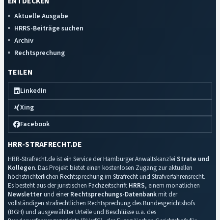
ENTDECKEN
Aktuelle Ausgabe
HRRS-Beiträge suchen
Archiv
Rechtsprechung
TEILEN
LinkedIn
Xing
Facebook
HRR-STRAFRECHT.DE
HRR-Strafrecht.de ist ein Service der Hamburger Anwaltskanzlei
Strate und
Kollegen
. Das Projekt bietet einen kostenlosen Zugang zur aktuellen
höchstrichterlichen Rechtsprechung im Strafrecht und Strafverfahrensrecht.
Es besteht aus der juristischen Fachzeitschrift
HRRS
, einem monatlichen
Newsletter
und einer
Rechtsprechungs-Datenbank
mit der
vollständigen strafrechtlichen Rechtsprechung des Bundesgerichtshofs
(BGH) und ausgewählter Urteile und Beschlüsse u.a. des