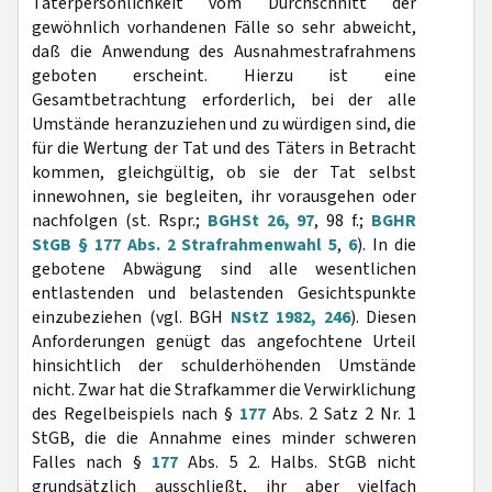
Täterpersönlichkeit vom Durchschnitt der
gewöhnlich vorhandenen Fälle so sehr abweicht,
daß die Anwendung des Ausnahmestrafrahmens
geboten erscheint. Hierzu ist eine
Gesamtbetrachtung erforderlich, bei der alle
Umstände heranzuziehen und zu würdigen sind, die
für die Wertung der Tat und des Täters in Betracht
kommen, gleichgültig, ob sie der Tat selbst
innewohnen, sie begleiten, ihr vorausgehen oder
nachfolgen (st. Rspr.;
BGHSt 26, 97
, 98 f.;
BGHR
StGB § 177 Abs. 2 Strafrahmenwahl 5
,
6
). In die
gebotene Abwägung sind alle wesentlichen
entlastenden und belastenden Gesichtspunkte
einzubeziehen (vgl. BGH
NStZ 1982, 246
). Diesen
Anforderungen genügt das angefochtene Urteil
hinsichtlich der schulderhöhenden Umstände
nicht. Zwar hat die Strafkammer die Verwirklichung
des Regelbeispiels nach §
177
Abs. 2 Satz 2 Nr. 1
StGB, die die Annahme eines minder schweren
Falles nach §
177
Abs. 5 2. Halbs. StGB nicht
grundsätzlich ausschließt, ihr aber vielfach