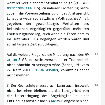
weiterer vergleichbarer Straftaten neigt (vgl. BGH
NStZ 1986, 114
, 115). Zu näherer Erörterung hätte
zudem die Vorverurteilung durch das Amtsgericht
Lüneburg wegen vorsätzlichen Vollrausches Anlaß
gegeben, der gewalttätiges Verhalten des
betrunkenen Angeklagten gegenüber mehreren
Frauen zugrunde lag, auch wenn die Taten bereits
im Dezember 1984 begangen worden waren und
somit längere Zeit zurücklagen.
13
Auf die weitere Frage, ob die Milderung nach den §§
21
,
49
StGB bei selbstverschuldeter Trunkenheit
nicht ohnehin zu versagen wäre (Senat, Urt. vom
27. März 2003 -
3 StR 435/02
), kommt es daher
nicht mehr an.
14
3. Der Rechtsfolgenausspruch kann auch insoweit
nicht bestehen bleiben, als das Landgericht von
der Unterbringung des Angeklagten in einer
Entziehungsanstalt nach §
64
StGB abgesehen hat.