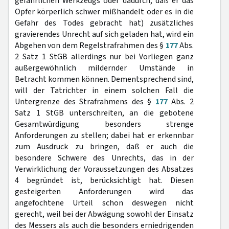
gefährlichen Werkzeugs oder dadurch, daß er das
Opfer körperlich schwer mißhandelt oder es in die
Gefahr des Todes gebracht hat) zusätzliches
gravierendes Unrecht auf sich geladen hat, wird ein
Abgehen von dem Regelstrafrahmen des §
177
Abs.
2 Satz 1 StGB allerdings nur bei Vorliegen ganz
außergewöhnlich mildernder Umstände in
Betracht kommen können. Dementsprechend sind,
will der Tatrichter in einem solchen Fall die
Untergrenze des Strafrahmens des §
177
Abs. 2
Satz 1 StGB unterschreiten, an die gebotene
Gesamtwürdigung besonders strenge
Anforderungen zu stellen; dabei hat er erkennbar
zum Ausdruck zu bringen, daß er auch die
besondere Schwere des Unrechts, das in der
Verwirklichung der Voraussetzungen des Absatzes
4 begründet ist, berücksichtigt hat. Diesen
gesteigerten Anforderungen wird das
angefochtene Urteil schon deswegen nicht
gerecht, weil bei der Abwägung sowohl der Einsatz
des Messers als auch die besonders erniedrigenden