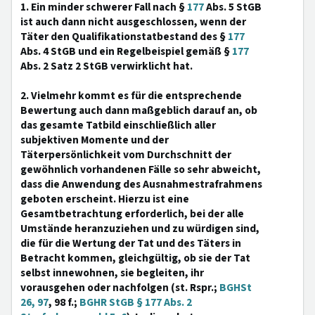
1. Ein minder schwerer Fall nach §
177
Abs. 5 StGB
ist auch dann nicht ausgeschlossen, wenn der
Täter den Qualifikationstatbestand des §
177
Abs. 4 StGB und ein Regelbeispiel gemäß §
177
Abs. 2 Satz 2 StGB verwirklicht hat.
2. Vielmehr kommt es für die entsprechende
Bewertung auch dann maßgeblich darauf an, ob
das gesamte Tatbild einschließlich aller
subjektiven Momente und der
Täterpersönlichkeit vom Durchschnitt der
gewöhnlich vorhandenen Fälle so sehr abweicht,
dass die Anwendung des Ausnahmestrafrahmens
geboten erscheint. Hierzu ist eine
Gesamtbetrachtung erforderlich, bei der alle
Umstände heranzuziehen und zu würdigen sind,
die für die Wertung der Tat und des Täters in
Betracht kommen, gleichgültig, ob sie der Tat
selbst innewohnen, sie begleiten, ihr
vorausgehen oder nachfolgen (st. Rspr.;
BGHSt
26, 97
, 98 f.;
BGHR StGB § 177 Abs. 2