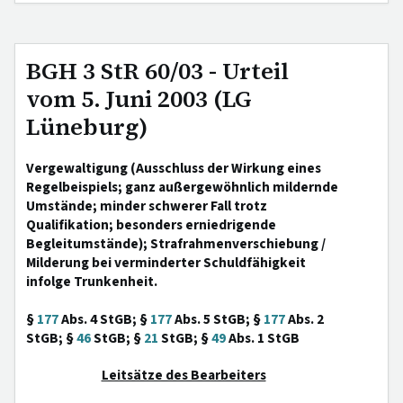
BGH 3 StR 60/03 - Urteil
vom 5. Juni 2003 (LG
Lüneburg)
Vergewaltigung (Ausschluss der Wirkung eines
Regelbeispiels; ganz außergewöhnlich mildernde
Umstände; minder schwerer Fall trotz
Qualifikation; besonders erniedrigende
Begleitumstände); Strafrahmenverschiebung /
Milderung bei verminderter Schuldfähigkeit
infolge Trunkenheit.
§
177
Abs. 4 StGB; §
177
Abs. 5 StGB; §
177
Abs. 2
StGB; §
46
StGB; §
21
StGB; §
49
Abs. 1 StGB
Leitsätze des Bearbeiters