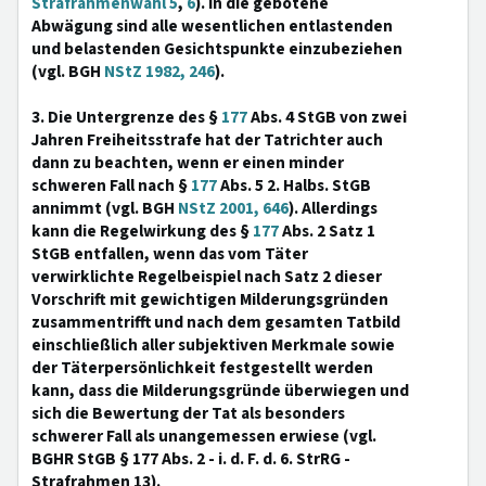
Strafrahmenwahl 5
,
6
). In die gebotene
Abwägung sind alle wesentlichen entlastenden
und belastenden Gesichtspunkte einzubeziehen
(vgl. BGH
NStZ 1982, 246
).
3. Die Untergrenze des §
177
Abs. 4 StGB von zwei
Jahren Freiheitsstrafe hat der Tatrichter auch
dann zu beachten, wenn er einen minder
schweren Fall nach §
177
Abs. 5 2. Halbs. StGB
annimmt (vgl. BGH
NStZ 2001, 646
). Allerdings
kann die Regelwirkung des §
177
Abs. 2 Satz 1
StGB entfallen, wenn das vom Täter
verwirklichte Regelbeispiel nach Satz 2 dieser
Vorschrift mit gewichtigen Milderungsgründen
zusammentrifft und nach dem gesamten Tatbild
einschließlich aller subjektiven Merkmale sowie
der Täterpersönlichkeit festgestellt werden
kann, dass die Milderungsgründe überwiegen und
sich die Bewertung der Tat als besonders
schwerer Fall als unangemessen erwiese (vgl.
BGHR StGB § 177 Abs. 2 - i. d. F. d. 6. StrRG -
Strafrahmen 13).