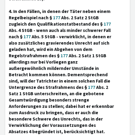
4. In den Fällen, in denen der Täter neben einem
Regelbeispiel nach §
177
Abs. 2 Satz 2 StGB
zugleich den Qualifikationstatbestand des §
177
Abs. 4 StGB - wenn auch als minder schwerer Fall
nach §
177
Abs. 5 StGB - verwirklicht, in denen er
also zusätzliches gravierendes Unrecht auf sich
geladen hat, wird ein Abgehen von dem
Regelstrafrahmen des §
177
Abs. 2 Satz 1 StGB
allerdings nur bei Vorliegen ganz
außergewöhnlich mildernder Umstände in
Betracht kommen können. Dementsprechend
sind, will der Tatrichter in einem solchen Fall die
Untergrenze des Strafrahmens des §
177
Abs. 2
Satz 1 StGB unterschreiten, an die gebotene
Gesamtwürdigung besonders strenge
Anforderungen zu stellen; dabei hat er erkennbar
zum Ausdruck zu bringen, dass er auch die
besondere Schwere des Unrechts, das in der
Verwirklichung der Voraussetzungen des
Absatzes 4 begründet ist, berücksichtigt hat.