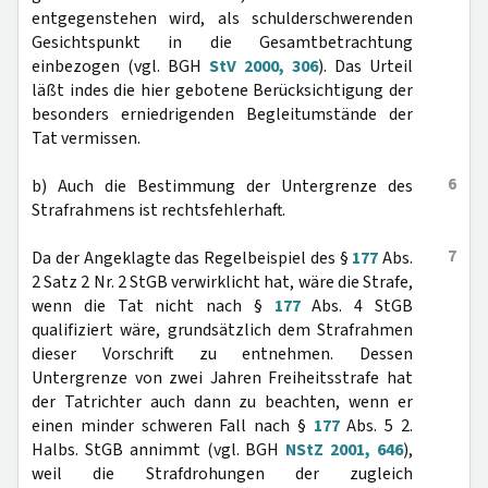
entgegenstehen wird, als schulderschwerenden
Gesichtspunkt in die Gesamtbetrachtung
einbezogen (vgl. BGH
StV 2000, 306
). Das Urteil
läßt indes die hier gebotene Berücksichtigung der
besonders erniedrigenden Begleitumstände der
Tat vermissen.
6
b) Auch die Bestimmung der Untergrenze des
Strafrahmens ist rechtsfehlerhaft.
7
Da der Angeklagte das Regelbeispiel des §
177
Abs.
2 Satz 2 Nr. 2 StGB verwirklicht hat, wäre die Strafe,
wenn die Tat nicht nach §
177
Abs. 4 StGB
qualifiziert wäre, grundsätzlich dem Strafrahmen
dieser Vorschrift zu entnehmen. Dessen
Untergrenze von zwei Jahren Freiheitsstrafe hat
der Tatrichter auch dann zu beachten, wenn er
einen minder schweren Fall nach §
177
Abs. 5 2.
Halbs. StGB annimmt (vgl. BGH
NStZ 2001, 646
),
weil die Strafdrohungen der zugleich