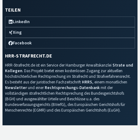
TEILEN
LinkedIn
Xing
Facebook
HRR-STRAFRECHT.DE
HRR-Strafrecht.de ist ein Service der Hamburger Anwaltskanzlei
Strate und
Kollegen
. Das Projekt bietet einen kostenlosen Zugang zur aktuellen
höchstrichterlichen Rechtsprechung im Strafrecht und Strafverfahrensrecht.
Es besteht aus der juristischen Fachzeitschrift
HRRS
, einem monatlichen
Newsletter
und einer
Rechtsprechungs-Datenbank
mit der
vollständigen strafrechtlichen Rechtsprechung des Bundesgerichtshofs
(BGH) und ausgewählter Urteile und Beschlüsse u.a. des
Bundesverfassungsgerichts (BVerfG), des Europäischen Gerichtshofs für
Menschenrechte (EGMR) und des Europäischen Gerichtshofs (EuGH).
Impressum
·
Datenschutz