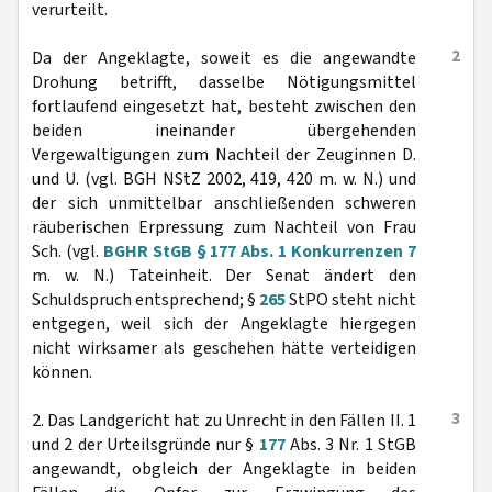
verurteilt.
2
Da der Angeklagte, soweit es die angewandte
Drohung betrifft, dasselbe Nötigungsmittel
fortlaufend eingesetzt hat, besteht zwischen den
beiden ineinander übergehenden
Vergewaltigungen zum Nachteil der Zeuginnen D.
und U. (vgl. BGH NStZ 2002, 419, 420 m. w. N.) und
der sich unmittelbar anschließenden schweren
räuberischen Erpressung zum Nachteil von Frau
Sch. (vgl.
BGHR StGB § 177 Abs. 1 Konkurrenzen 7
m. w. N.) Tateinheit. Der Senat ändert den
Schuldspruch entsprechend; §
265
StPO steht nicht
entgegen, weil sich der Angeklagte hiergegen
nicht wirksamer als geschehen hätte verteidigen
können.
3
2. Das Landgericht hat zu Unrecht in den Fällen II. 1
und 2 der Urteilsgründe nur §
177
Abs. 3 Nr. 1 StGB
angewandt, obgleich der Angeklagte in beiden