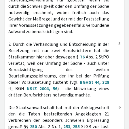
Sicherungsverwahrung nur geboten, wenn sie
durch die Schwierigkeit oder den Umfang der Sache
notwendig erscheint, wobei freilich auch das
Gewicht der Maßregel und der mit der Feststellung
ihrer Voraussetzungen gegebenenfalls verbundene
Aufwand zu berücksichtigen sind.
5
2. Durch die Verhandlung und Entscheidung in der
Besetzung mit nur zwei Berufsrichtern hat die
Strafkammer hier aber deswegen §
76
Abs. 2 StPO
verletzt, weil der Umfang der Sache - auch unter
Berücksichtigung des weiten
Beurteilungsspielraums, der ihr bei der Prüfung
dieser Voraussetzung zusteht (vgl.
BGHSt 44, 328
ff.; BGH
NStZ 2004, 56
) - die Mitwirkung eines
dritten Berufsrichters notwendig machte.
6
Die Staatsanwaltschaft hat mit der Anklageschrift
den die Taten bestreitenden Angeklagten 21
Verbrechen der besonders schweren Erpressung
gemäß §§
250
Abs. 2 Nr. 1,
253
,
255
StGB zur Last