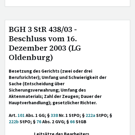
BGH 3 StR 438/03 -
Beschluss vom 16.
Dezember 2003 (LG
Oldenburg)
Besetzung des Gerichts (zwei oder drei
Berufsrichter); Umfang und Schwierigkeit der
Sache (Entscheidung über
Sicherungsverwahrung; Umfang des
Aktenmaterials; Zahl der Zeugen; Dauer der
Hauptverhandlung); gesetzlicher Richter.
Art.
101
Abs. 1 GG; §
338
Nr. 1 StPO; §
222a
StPO; §
222b
StPO; §
76
Abs. 2 GVG; §
66
StGB
Leitsätze des Bearbeiters