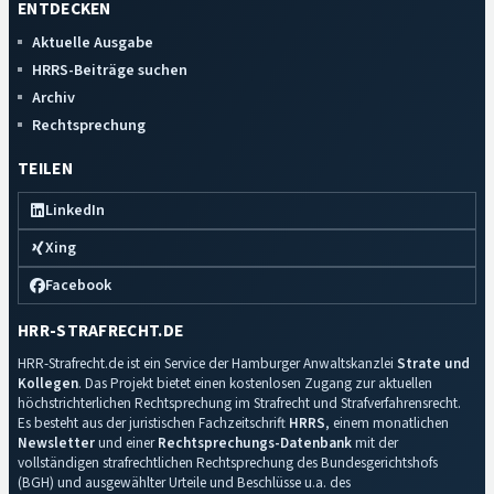
ENTDECKEN
Aktuelle Ausgabe
HRRS-Beiträge suchen
Archiv
Rechtsprechung
TEILEN
LinkedIn
Xing
Facebook
HRR-STRAFRECHT.DE
HRR-Strafrecht.de ist ein Service der Hamburger Anwaltskanzlei
Strate und
Kollegen
. Das Projekt bietet einen kostenlosen Zugang zur aktuellen
höchstrichterlichen Rechtsprechung im Strafrecht und Strafverfahrensrecht.
Es besteht aus der juristischen Fachzeitschrift
HRRS
, einem monatlichen
Newsletter
und einer
Rechtsprechungs-Datenbank
mit der
vollständigen strafrechtlichen Rechtsprechung des Bundesgerichtshofs
(BGH) und ausgewählter Urteile und Beschlüsse u.a. des