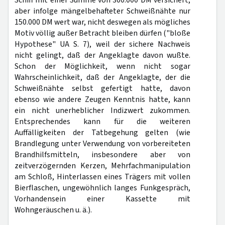
Schiff mit einer Summe von 300.000 DM versichert,
aber infolge mängelbehafteter Schweißnähte nur
150.000 DM wert war, nicht deswegen als mögliches
Motiv völlig außer Betracht bleiben dürfen ("bloße
Hypothese" UA S. 7), weil der sichere Nachweis
nicht gelingt, daß der Angeklagte davon wußte.
Schon der Möglichkeit, wenn nicht sogar
Wahrscheinlichkeit, daß der Angeklagte, der die
Schweißnähte selbst gefertigt hatte, davon
ebenso wie andere Zeugen Kenntnis hatte, kann
ein nicht unerheblicher Indizwert zukommen.
Entsprechendes kann für die weiteren
Auffälligkeiten der Tatbegehung gelten (wie
Brandlegung unter Verwendung von vorbereiteten
Brandhilfsmitteln, insbesondere aber von
zeitverzögernden Kerzen, Mehrfachmanipulation
am Schloß, Hinterlassen eines Trägers mit vollen
Bierflaschen, ungewöhnlich langes Funkgespräch,
Vorhandensein einer Kassette mit
Wohngeräuschen u. ä.).