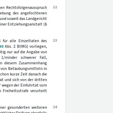
12
 den Rechtsfolgenausspruch
fhebung des angefochtenen
 und soweit das Landgericht
iner Entziehungsanstalt (§
13
 für alle Einzeltaten des
30
Abs. 2 BtMG) vorliegen,
itig nur auf die Angabe von
1/minder schwerer Fall,
t in diesem Zusammenhang
r von Betäubungsmitteln in
schon kurze Zeit danach die
t und sich von der dritten
or wegen der Einfuhrtat vom
Freiheitsstrafe verurteilt
14
iner gesonderten weiteren