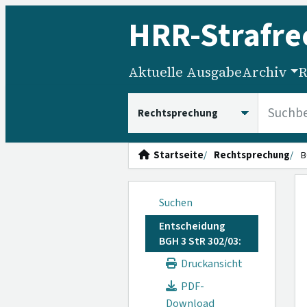
HRR
-Strafre
Aktuelle Ausgabe
Archiv
R
HRRS durchsuchen
Startseite
Rechtsprechung
B
Suchen
Entscheidung
BGH 3 StR 302/03:
Druckansicht
PDF-
Download