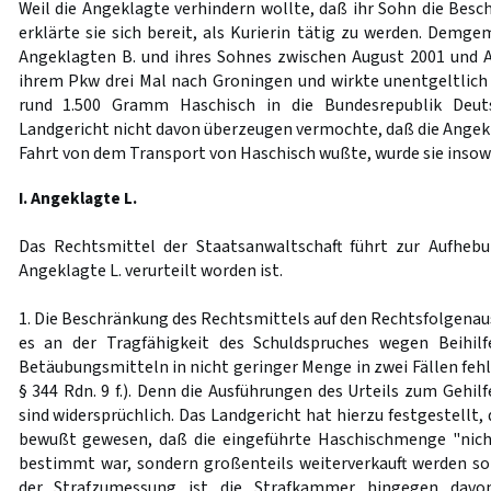
Weil die Angeklagte verhindern wollte, daß ihr Sohn die Besc
erklärte sie sich bereit, als Kurierin tätig zu werden. Demge
Angeklagten B. und ihres Sohnes zwischen August 2001 und
ihrem Pkw drei Mal nach Groningen und wirkte unentgeltlich b
rund 1.500 Gramm Haschisch in die Bundesrepublik Deut
Landgericht nicht davon überzeugen vermochte, daß die Angekl
Fahrt von dem Transport von Haschisch wußte, wurde sie insow
I. Angeklagte L.
Das Rechtsmittel der Staatsanwaltschaft führt zur Aufhebu
Angeklagte L. verurteilt worden ist.
1. Die Beschränkung des Rechtsmittels auf den Rechtsfolgenau
es an der Tragfähigkeit des Schuldspruches wegen Beihil
Betäubungsmitteln in nicht geringer Menge in zwei Fällen fehlt 
§ 344 Rdn. 9 f.). Denn die Ausführungen des Urteils zum Gehi
sind widersprüchlich. Das Landgericht hat hierzu festgestellt,
bewußt gewesen, daß die eingeführte Haschischmenge "nic
bestimmt war, sondern großenteils weiterverkauft werden so
der Strafzumessung ist die Strafkammer hingegen davo