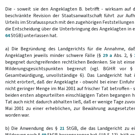
Die - soweit sie den Angeklagten B. betrifft - wirksam auf
beschränkte Revision der Staatsanwaltschaft führt zur Au
Urteils im Strafausspruch mit den zugehörigen Feststellungen
die Entscheidung über die Unterbringung des Angeklagten in e
64
StGB) unterlassen hat.
a) Die Begründung des Landgerichts für die Annahme, daß
Angeklagten jeweils minder schwere Fälle (§
29 a
Abs. 2, §
begegnet durchgreifenden rechtlichen Bedenken. Sie ist einse
Milderungsgesichtspunkten begrenzt (vgl. BGHR vor § 
Gesamtwürdigung, unvollständige 6). Das Landgericht ha
nicht erörtert, daß der Angeklagte - obwohl bei einer Einfuh
nicht geringer Menge im Mai 2001 auf frischer Tat betroffen - 
beiden ersten abgeurteilten einschlägigen Taten begangen ha
Tat auch nicht dadurch abhalten ließ, daß er wenige Tage zuv
Mai 2001 zu einer erheblichen, zur Bewährung ausgesetzten 
worden war.
b) Die Anwendung des §
21
StGB, die das Landgericht zu e