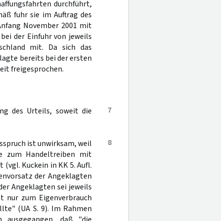
haffungsfahrten durchführt,
mäß fuhr sie im Auftrag des
 Anfang November 2001 mit
ei der Einfuhr von jeweils
schland mit. Da sich das
agte bereits bei der ersten
eit freigesprochen.
7
ng des Urteils, soweit die
8
sspruch ist unwirksam, weil
fe zum Handeltreiben mit
(vgl. Kuckein in KK 5. Aufl.
lfenvorsatz der Angeklagten
 der Angeklagten sei jeweils
ht nur zum Eigenverbrauch
llte" (UA S. 9). Im Rahmen
n ausgegangen, daß "die