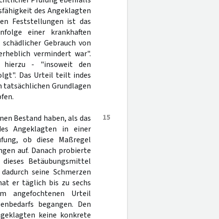
chtlicher Prüfung ebenfalls
sfähigkeit des Angeklagten
den Feststellungen ist das
folge einer krankhaften
r schädlicher Gebrauch von
erheblich vermindert war".
hierzu - "insoweit den
gt". Das Urteil teilt indes
n tatsächlichen Grundlagen
fen.
15
inen Bestand haben, als das
des Angeklagten in einer
fung, ob diese Maßregel
ungen auf. Danach probierte
 dieses Betäubungsmittel
 dadurch seine Schmerzen
at er täglich bis zu sechs
m angefochtenen Urteil
genbedarfs begangen. Den
ngeklagten keine konkrete