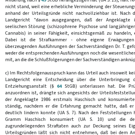
Milderung nach §
49
StGB herangezogen hat (UA S. 13), hält re
nicht stand, weil eine erhebliche Verminderung der Steuerung
anhand der Urteilsgründe nicht nachvollziehbar ist. Nach 
Landgericht "davon ausgegangen, daß der Angeklagte in
seelischen Störung (schizophrene Psychose und langjährige
Cannabis) in seiner Fähigkeit, einsichtsgemäß zu handeln, 
Dabei ist die Strafkammer - ohne eigene Erwägungen 
überzeugenden Ausführungen der Sachverständigen Dr. T. gefol
weder die entsprechenden Ausführungen noch die wesentliche
mit, an die die Schlußfolgerungen der Sachverständigen anknüp
c) Im Rechtsfolgenausspruch kann das Urteil auch insoweit ke
Landgericht eine Entscheidung über die Unterbringung 
Entziehungsanstalt (§
64
StGB) unterlassen hat. Die Prü
anzuordnen ist, drängte sich angesichts der Urteilsfeststell
der Angeklagte 1986 erstmals Haschisch und konsumierte
ständig, nachdem er die Erfahrung gemacht hatte, daß er
deutlich lindern konnte (UA S. 7). Nach den Feststellungen h
Gramm Haschisch konsumiert (UA S. 10) und die de
zugrundeliegenden Straftaten auch zur Deckung seines Ei
Urteilsgründen läßt sich nicht entnehmen, daß bei dem A