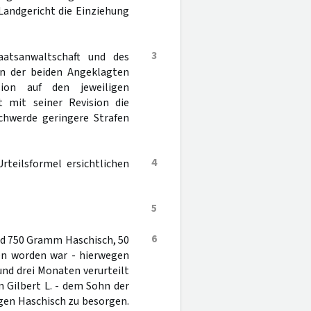
 Landgericht die Einziehung
3
aatsanwaltschaft und des
en der beiden Angeklagten
sion auf den jeweiligen
t mit seiner Revision die
chwerde geringere Strafen
4
rteilsformel ersichtlichen
5
6
nd 750 Gramm Haschisch, 50
en worden war - hierwegen
und drei Monaten verurteilt
 Gilbert L. - dem Sohn der
gen Haschisch zu besorgen.