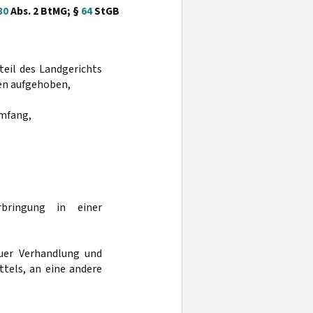
30
Abs. 2 BtMG; §
64
StGB
rteil des Landgerichts
en aufgehoben,
Umfang,
bringung in einer
uer Verhandlung und
ttels, an eine andere