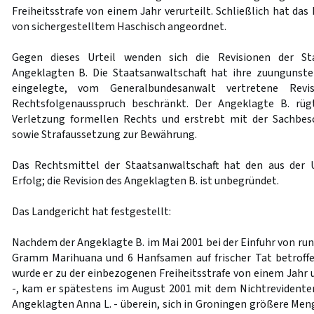
Freiheitsstrafe von einem Jahr verurteilt. Schließlich hat das
von sichergestelltem Haschisch angeordnet.
Gegen dieses Urteil wenden sich die Revisionen der St
Angeklagten B. Die Staatsanwaltschaft hat ihre zuungunst
eingelegte, vom Generalbundesanwalt vertretene Revi
Rechtsfolgenausspruch beschränkt. Der Angeklagte B. rüg
Verletzung formellen Rechts und erstrebt mit der Sachbes
sowie Strafaussetzung zur Bewährung.
Das Rechtsmittel der Staatsanwaltschaft hat den aus der U
Erfolg; die Revision des Angeklagten B. ist unbegründet.
Das Landgericht hat festgestellt:
Nachdem der Angeklagte B. im Mai 2001 bei der Einfuhr von ru
Gramm Marihuana und 6 Hanfsamen auf frischer Tat betroff
wurde er zu der einbezogenen Freiheitsstrafe von einem Jahr 
-, kam er spätestens im August 2001 mit dem Nichtrevidenten
Angeklagten Anna L. - überein, sich in Groningen größere Men