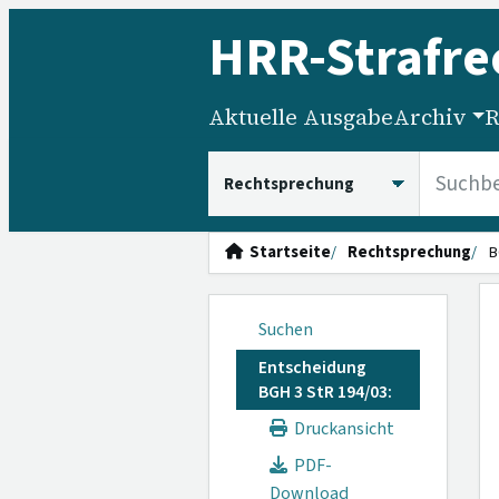
HRR
-Strafre
Aktuelle Ausgabe
Archiv
R
HRRS durchsuchen
Startseite
Rechtsprechung
B
Suchen
Entscheidung
BGH 3 StR 194/03:
Druckansicht
PDF-
Download