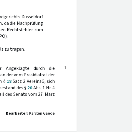
ndgerichts Düsseldorf
n, da die Nachprüfung
inen Rechtsfehler zum
PO).
s zu tragen.
1
 Angeklagte durch die
n der vom Präsidialrat der
h §
18
Satz 2 VereinsG, sich
bestand des §
20
Abs. 1 Nr. 4
teil des Senats vom 27. März
Bearbeiter:
Karsten Gaede