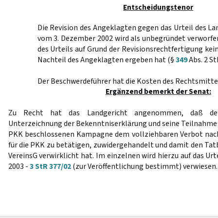
Entscheidungstenor
Die Revision des Angeklagten gegen das Urteil des La
vom 3. Dezember 2002 wird als unbegründet verworfe
des Urteils auf Grund der Revisionsrechtfertigung ke
Nachteil des Angeklagten ergeben hat (§
349
Abs. 2 St
Der Beschwerdeführer hat die Kosten des Rechtsmittel
Ergänzend bemerkt der Senat:
Zu Recht hat das Landgericht angenommen, daß der
Unterzeichnung der Bekenntniserklärung und seine Teilnahme a
PKK beschlossenen Kampagne dem vollziehbaren Verbot nac
für die PKK zu betätigen, zuwidergehandelt und damit den Tat
VereinsG verwirklicht hat. Im einzelnen wird hierzu auf das Ur
2003 -
3 StR 377/02
(zur Veröffentlichung bestimmt) verwiesen.