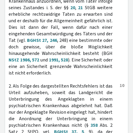
Krankenhaus anzuordnen, wenn vom Täter infolge
seines Zustandes i. S. der §§
20
,
21
StGB weitere
erhebliche rechtswidrige Taten zu erwarten sind
und er deshalb für die Allgemeinheit gefährlich ist.
Dies ist dann der Fall, wenn dafür nach einer
eingehenden Gesamtwürdigung des Täters und der
Tat (vgl.
BGHSt 27, 246
, 248) eine bestimmte oder
doch gewisse, über die bloße Möglichkeit
hinausgehende Wahrscheinlichkeit besteht (BGH
NStZ 1986, 572
und
1991, 528
). Eine Sicherheit oder
eine an Sicherheit grenzende Wahrscheinlichkeit
ist nicht erforderlich.
10
2. Als Folge des dargestellten Rechtsfehlers ist das
Urteil aufzuheben, soweit das Landgericht die
Unterbringung des Angeklagten in einem
psychiatrischen Krankenhaus abgelehnt hat. Daß
nur der Angeklagte Revision eingelegt hat, hindert
die Anordnung der Unterbringung in einem
psychiatrischen Krankenhaus nicht (§
358
Abs. 2
Satz 2 StPO, vgl.
BGHSt 37, 5
, 9), da der